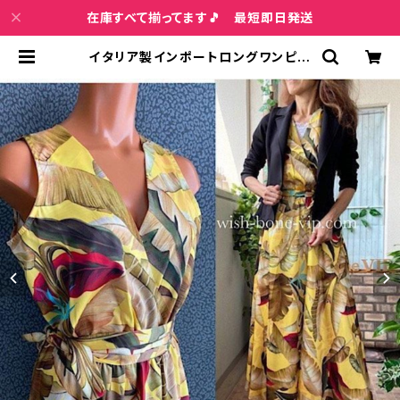
在庫すべて揃ってます🎵 最短即日発送
イタリア製インポートロングワンピー
ス・ロングドレス・マキシワンピース｜
Made in ITALY /イエロー＆レッド
ボタニカル(Free) | インポートファッ
ション＆ジュエリー Wish Bone VIP