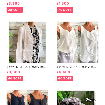
可8/20まで】つば広サマーハッ
セット 1ボール ネジ式 簡単脱着
¥3,960
¥1,500
ト・通気性・軽量 ワイヤー入りハ
サージカルステンレス NY直輸
ット ボーダー＆BIGリボン・女優
入
28%OFF
70%OFF
帽 UV/紫外線対策 レディースハ
ット・帽子【ベージュ】
【アウトレットSALE返品交換不
【アウトレットSALE返品交換不
可8/20まで】イタリア製サマー
可8/20まで】イタリア製 CASA
¥9,600
¥6,400
ジャケット｜Made in ITALY｜
DEILUCA ITALY｜前フリル＆B
リネン麻 飾りエリ ジャケット/ホ
IGフリルトップス /ホワイト
40%OFF
60%OFF
ワイト