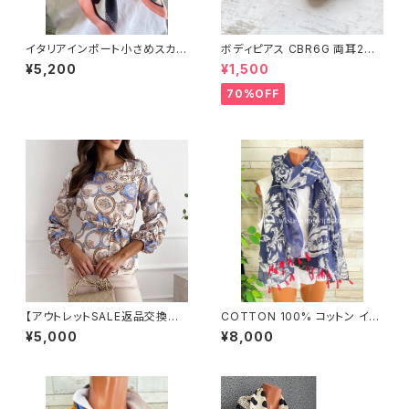
イタリアインポート小さめスカー
ボディピアス CBR6G 両耳2個
フ・バッグスカーフ/ピンク＆グリ
セット 1ボール ネジ式 簡単脱着
¥5,200
¥1,500
ーンゼブラ
サージカルステンレス NY直輸
入
70%OFF
【アウトレットSALE返品交換不
COTTON 100% コットン イン
可8/20まで】イタリア製トップス
ポート大判ストール ｜ロングス
¥5,000
¥8,000
｜Made in ITALY｜ヨーロピ
トール・心地よい肌触りのスカー
アンプリント 切り替えバルーン
フ/ネイビー＆レッド
袖ブラウス