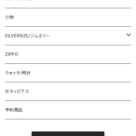
ロング・マキシ
3000円
トップス・カーディガン・アウター
大判ストール・ロングスカーフ
小物
ひざ・ミディ
カーディガン
5000円
スカート・パンツ
小さめスカーフ
SILVER925/ジュエリー
フランス製ワンピース
イタリア製ジャケット
7000円
コットンストール・スカーフ
指輪・リング
ZIPPO
イタリア製ワンピース
トップス・シャツ
冬物・マフラー
ネックレス・ペンダントトップ
ウォッチ/時計
イギリス製ワンピース
ニット・セーター(春秋冬)
ピアス・イヤリング
ボディピアス
イタリア製コート
ブレスレット・バングル
予約商品
その他のアウター
VERSANIジュエリー｜ベルサーニSILVER925