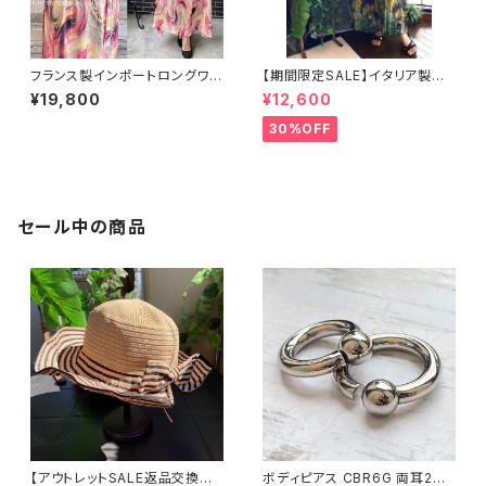
フランス製インポートロングワン
【期間限定SALE】イタリア製イ
ピース・マキシドレス｜FIFILLE
ンポートワンピース Made in I
¥19,800
¥12,600
S PARIS フィフィーユ・パリ｜シ
TALY マキシワンピース｜｜シ
フォン/ピンクイエローマーブル
フォン系プリーツ ロングワンピ
30%OFF
ース/グリーン系ボタニカル(Fre
e)
セール中の商品
【アウトレットSALE返品交換不
ボディピアス CBR6G 両耳2個