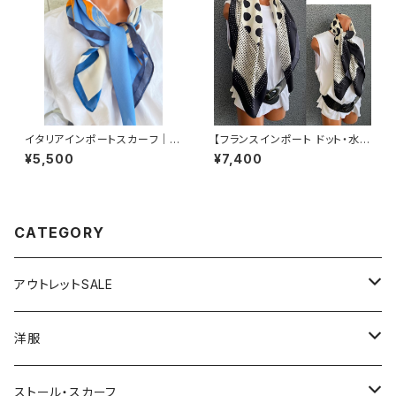
イタリアインポートスカーフ｜小
【フランスインポート ドット・水玉
さめスカーフ ツヤスカーフ・SIL
大判スカーフ】90cmスクエア
¥5,500
¥7,400
K風 バッグスカーフ/ブルー系フ
スカーフ/ホワイト＆ブラックMIX
ラワー
ドット
CATEGORY
アウトレットSALE
1000円
洋服
2000円
インポートワンピース
ストール・スカーフ