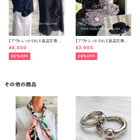
【アウトレットSALE返品交換不
【アウトレットSALE返品交換不
可8/20まで】イタリア製 CASA
可8/20まで】ワッフル立体フラワ
¥8,000
¥3,960
DEILUCA ITALY｜前フリル＆B
ー＆無地 2way リバーシブルハ
IGフリルトップス /ブラック
ット・ワイヤー入り変形ハット・フ
50%OFF
28%OFF
ラワー帽子【ブラック】
その他の商品