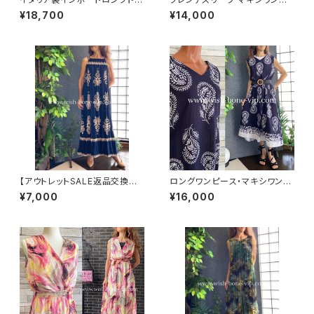
ス｜エスニック・オリエンタル柄
ース｜リーフプリント フレア袖
¥18,700
¥14,000
マキシワンピース/ブラウン＆ゴ
ウエスト切り替え インポート ロ
ールド(Free)
ングワンピース ・マキシドレス /
ホワイト-期間セール
【アウトレットSALE返品交換不
ロングワンピース・マキシワンピ
可8/20まで】イタリア製マキシ
ース・サラッと軽やか春夏ワンピ
¥7,000
¥16,000
ワンピース インポート ロング
ース・ベルト付き/ネイビー＆ホ
ワンピース ロング丈マキシドレ
ワイトペイズリー
ス /ネイビー