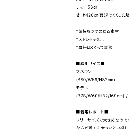
すそ：158㎝
丈：約120㎝(最短でくくった
*気持ちツヤのある素材
*ストレッチ無し
*肩紐はくくって調節
■着用サイズ■
マネキン
(B80/W59/H82cm)
モデル
(B78/W60/H82/169cm) /
■着用レポート■
フリーサイズで大きめなので
な方が着ても大きいとい感じ