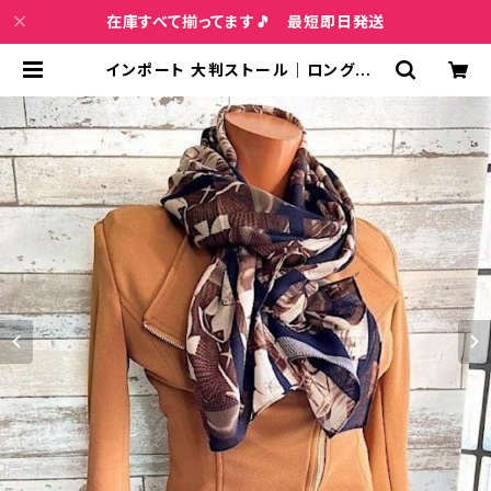
在庫すべて揃ってます🎵 最短即日発送
インポート 大判ストール｜ロングスト
ール・スカーフ｜紫外線対策・寒暖差
におしゃれストール｜ブラウン＆ネイ
ビー隠れフラワー | インポートファッ
ション＆ジュエリー Wish Bone VIP