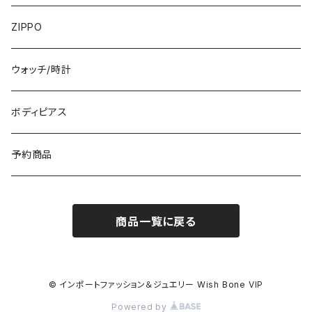
フランス製ワンピース
イタリア製ジャケット
7000円
コットンストール・スカーフ
指輪・リング
ZIPPO
イタリア製ワンピース
トップス・シャツ
冬物・マフラー
ネックレス・ペンダントトップ
ウォッチ/時計
イギリス製ワンピース
ニット・セーター(春秋冬)
ピアス・イヤリング
ボディピアス
イタリア製コート
ブレスレット・バングル
予約商品
その他のアウター
VERSANIジュエリー｜ベルサーニSILVER925
商品一覧に戻る
© インポートファッション＆ジュエリー Wish Bone VIP
Powered by