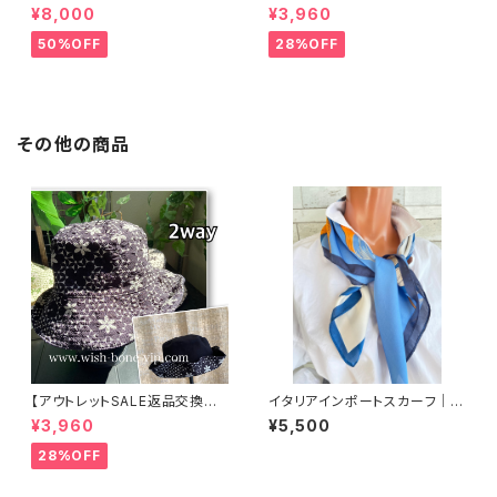
可8/20まで】イタリア製 CASA
可8/20まで】ワッフル立体フラワ
¥8,000
¥3,960
DEILUCA ITALY｜前フリル＆B
ー＆無地 2way リバーシブルハ
IGフリルトップス /ブラック
ット・ワイヤー入り変形ハット・フ
50%OFF
28%OFF
ラワー帽子【ブラック】
その他の商品
【アウトレットSALE返品交換不
イタリアインポートスカーフ｜小
可8/20まで】ワッフル立体フラワ
さめスカーフ ツヤスカーフ・SIL
¥3,960
¥5,500
ー＆無地 2way リバーシブルハ
K風 バッグスカーフ/ブルー系フ
ット・ワイヤー入り変形ハット・フ
ラワー
28%OFF
ラワー帽子【ブラック】