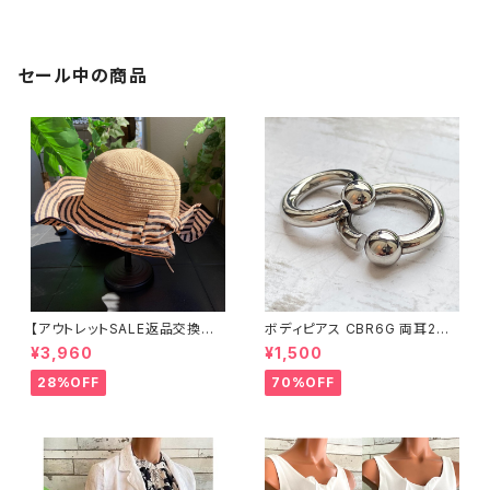
カーフ/エスニックブラウン
ブルー＆ネイビー
セール中の商品
【アウトレットSALE返品交換不
ボディピアス CBR6G 両耳2個
可8/20まで】つば広サマーハッ
セット 1ボール ネジ式 簡単脱着
¥3,960
¥1,500
ト・通気性・軽量 ワイヤー入りハ
サージカルステンレス NY直輸
ット ボーダー＆BIGリボン・女優
入
28%OFF
70%OFF
帽 UV/紫外線対策 レディースハ
ット・帽子【ベージュ】