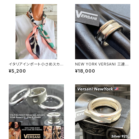
イタリアインポート小さめスカー
NEW YORK VERSANI 三連シ
フ・バッグスカーフ/ピンク＆グリ
ルバーリング【19～24号】ポリゴ
¥5,200
¥18,000
ーンゼブラ
ンデザイン ベルサーニ｜シルバ
ー925リング｜3連タイプ/カク
｜ Polygon Stackable Ring