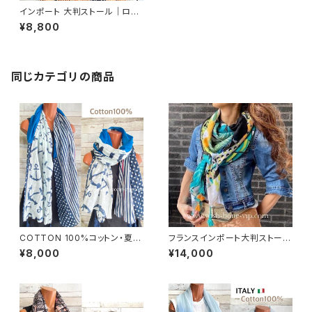
インポート 大判ストール｜ロン
グストール・スカーフ｜紫外線対
¥8,800
策・寒暖差におしゃれストール｜
ブラウン＆ネイビー隠れフラワー
同じカテゴリの商品
COTTON 100%コットン・夏の
フランスインポート大判ストー
ストール インポート大判ストー
ル・スクエア調タッセル付き ポリ
¥8,000
¥14,000
ル ｜通気性・肌触りの良いロン
エステル ストール・スカーフ｜ア
グストール・スカーフ/マリン・ブ
フリカンプリント GIRL/グリーン
ルー
系