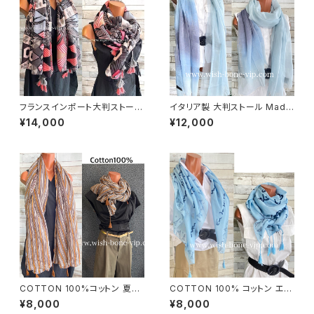
フランスインポート大判ストー
イタリア製 大判ストール Made
ル・スクエア調タッセル付き ポリ
in ITALY COTTON 100% コ
¥14,000
¥12,000
エステル ストール・スカーフ｜幾
ットン｜ロングストール・心地よ
何学/ピンクグレー
い肌触りのスカーフ/ブルーグラ
デーション
COTTON 100%コットン 夏の
COTTON 100% コットン エッ
ストール インポート大判・ロング
フェル塔 インポート大判ストー
¥8,000
¥8,000
ストール・通気性・肌触り良いス
ル ・心地よい肌触りのスカーフ/