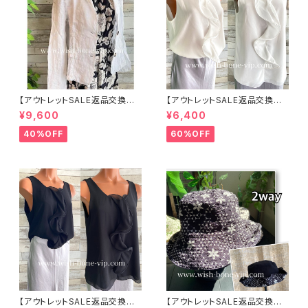
【アウトレットSALE返品交換不
【アウトレットSALE返品交換不
可8/20まで】イタリア製サマー
可8/20まで】イタリア製 CASA
¥9,600
¥6,400
ジャケット｜Made in ITALY｜
DEILUCA ITALY｜前フリル＆B
リネン麻 飾りエリ ジャケット/ホ
IGフリルトップス /ホワイト
40%OFF
60%OFF
ワイト
【アウトレットSALE返品交換不
【アウトレットSALE返品交換不