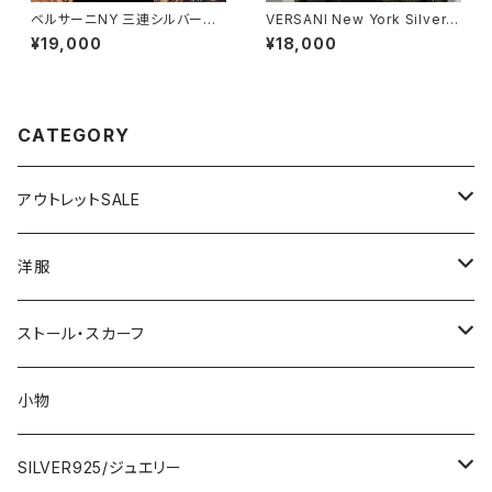
ベルサーニNY 三連シルバーリ
VERSANI New York Silver9
ング【11～16号】VERSANI NE
25 ベルサーニNY 3連シルバー
¥19,000
¥18,000
WYORK ホールドット｜シルバ
リング【16～26号】 スクエアー
ー925リング｜3連タイプ/穴あ
デザイン｜3連タイプ/Square
きドット Perforated Stackab
Stackable Ring
le Ring
CATEGORY
アウトレットSALE
1000円
洋服
2000円
インポートワンピース
ストール・スカーフ
ロング・マキシ
3000円
トップス・カーディガン・アウター
大判ストール・ロングスカーフ
小物
ひざ・ミディ
カーディガン
5000円
スカート・パンツ
小さめスカーフ
SILVER925/ジュエリー