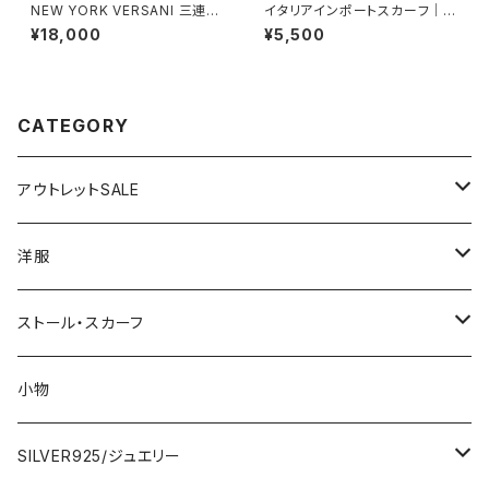
NEW YORK VERSANI 三連シ
イタリアインポートスカーフ｜小
ルバーリング【19～24号】ポリゴ
さめツヤスカーフ・SILK風 バッ
¥18,000
¥5,500
ンデザイン ベルサーニ｜シルバ
グスカーフ/ブルーストライプ・チ
ー925リング｜3連タイプ/カク
ェーン柄
｜ Polygon Stackable Ring
CATEGORY
アウトレットSALE
1000円
洋服
2000円
インポートワンピース
ストール・スカーフ
ロング・マキシ
3000円
トップス・カーディガン・アウター
大判ストール・ロングスカーフ
小物
ひざ・ミディ
カーディガン
5000円
スカート・パンツ
小さめスカーフ
SILVER925/ジュエリー