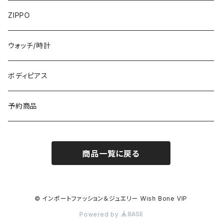
フランス製ワンピース
イタリア製ジャケット
7000円
コットンストール・スカーフ
指輪・リング
ZIPPO
イタリア製ワンピース
トップス・シャツ
冬物・マフラー
ネックレス・ペンダントトップ
ウォッチ/時計
イギリス製ワンピース
ニット・セーター(春秋冬)
ピアス・イヤリング
ボディピアス
イタリア製コート
ブレスレット・バングル
予約商品
その他のアウター
VERSANIジュエリー｜ベルサーニSILVER925
商品一覧に戻る
© インポートファッション＆ジュエリー Wish Bone VIP
Powered by