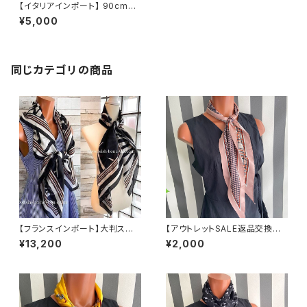
【イタリアインポート】 90cm大
判スクエア 室内スカーフ ツヤス
¥5,000
カーフ/オレンジ＆ネイビー・チェ
ーンプリント
同じカテゴリの商品
【フランスインポート】大判スク
【アウトレットSALE返品交換不
エア｜100％シルク SILKスカ
可8/20まで】【フランスインポー
¥13,200
¥2,000
ーフ/シックカラー
ト】 斜めカットひし形ロングスカ
ーフ バッグスカーフ ツヤスカー
フ/あずきピンク