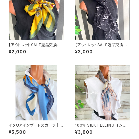
【アウトレットSALE返品交換不
【アウトレットSALE返品交換不
可8/20まで】【フランスインポー
可8/20まで】インポートスカー
¥2,000
¥3,000
ト】 90cm大判スクエア 室内ス
フ 透けシフォンロングスカーフ
カーフ ツヤスカーフ/ガーデンフ
｜スリム・飾りスカーフ/音符ブラ
ラワー・イエロー
ック
イタリアインポートスカーフ｜小
100% SILK FEELING インポ
さめスカーフ ツヤスカーフ・SIL
ートスカーフ｜ 透けシフォンス
¥5,500
¥3,800
K風 バッグスカーフ/ブルー系フ
カーフ・アレンジ小さめスカー