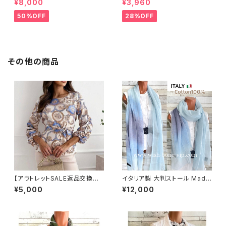
¥8,000
¥3,960
DEILUCA ITALY｜前フリル＆B
ー＆無地 2way リバーシブルハ
IGフリルトップス /ブラック
ット・ワイヤー入り変形ハット・フ
50%OFF
28%OFF
ラワー帽子【ブラック】
その他の商品
【アウトレットSALE返品交換不
イタリア製 大判ストール Made
可8/20まで】イタリア製トップス
in ITALY COTTON 100% コ
¥5,000
¥12,000
｜Made in ITALY｜ヨーロピ
ットン｜ロングストール・心地よ
アンプリント 切り替えバルーン
い肌触りのスカーフ/ブルーグラ
袖ブラウス
デーション