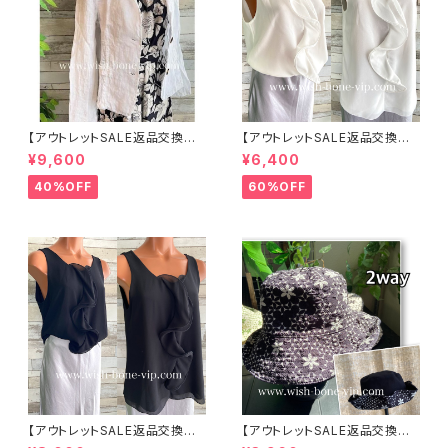
【アウトレットSALE返品交換不
【アウトレットSALE返品交換不
可8/20まで】イタリア製サマー
可8/20まで】イタリア製 CASA
¥9,600
¥6,400
ジャケット｜Made in ITALY｜
DEILUCA ITALY｜前フリル＆B
リネン麻 飾りエリ ジャケット/ホ
IGフリルトップス /ホワイト
40%OFF
60%OFF
ワイト
【アウトレットSALE返品交換不
【アウトレットSALE返品交換不
可8/20まで】イタリア製 CASA
可8/20まで】ワッフル立体フラワ