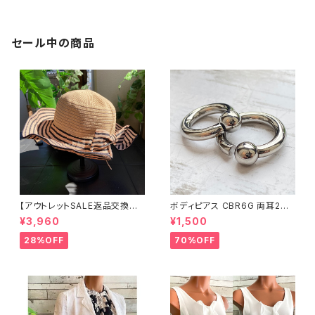
ラワー
フ・バッグスカーフ/ピンク系
セール中の商品
【アウトレットSALE返品交換不
ボディピアス CBR6G 両耳2個
可8/20まで】つば広サマーハッ
セット 1ボール ネジ式 簡単脱着
¥3,960
¥1,500
ト・通気性・軽量 ワイヤー入りハ
サージカルステンレス NY直輸
ット ボーダー＆BIGリボン・女優
入
28%OFF
70%OFF
帽 UV/紫外線対策 レディースハ
ット・帽子【ベージュ】