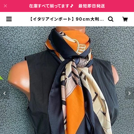
在庫すべて揃ってます🎵 最短即日発送
【イタリアインポート】 90cm大判ス
クエア 室内スカーフ ツヤスカーフ/オ
レンジ＆ネイビー・チェーンプリント |
インポートファッション＆ジュエリー
Wish Bone VIP