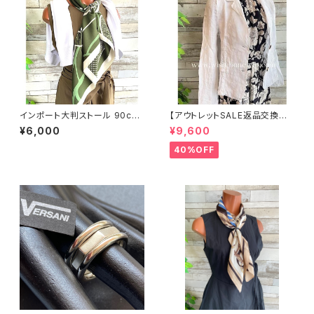
インポート大判ストール 90cm
【アウトレットSALE返品交換不
大判スクエア Silk Feeling お
可8/20まで】イタリア製サマー
¥6,000
¥9,600
しゃれスカーフ/グリーン
ジャケット｜Made in ITALY｜
リネン麻 飾りエリ ジャケット/ホ
40%OFF
ワイト