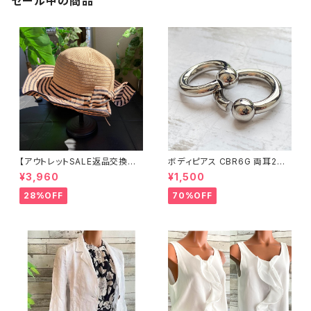
セール中の商品
【アウトレットSALE返品交換不
ボディピアス CBR6G 両耳2個
可8/20まで】つば広サマーハッ
セット 1ボール ネジ式 簡単脱着
¥3,960
¥1,500
ト・通気性・軽量 ワイヤー入りハ
サージカルステンレス NY直輸
ット ボーダー＆BIGリボン・女優
入
28%OFF
70%OFF
帽 UV/紫外線対策 レディースハ
ット・帽子【ベージュ】