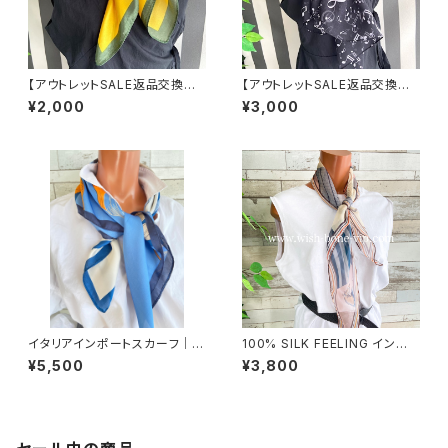
【アウトレットSALE返品交換不
【アウトレットSALE返品交換不
可8/20まで】【フランスインポー
可8/20まで】インポートスカー
¥2,000
¥3,000
ト】 90cm大判スクエア 室内ス
フ 透けシフォンロングスカーフ
カーフ ツヤスカーフ/ガーデンフ
｜スリム・飾りスカーフ/音符ブラ
ラワー・イエロー
ック
イタリアインポートスカーフ｜小
100% SILK FEELING インポ
さめスカーフ ツヤスカーフ・SIL
ートスカーフ｜ 透けシフォンス
¥5,500
¥3,800
K風 バッグスカーフ/ブルー系フ
カーフ・アレンジ小さめスカー
ラワー
フ・バッグスカーフ/ピンク系