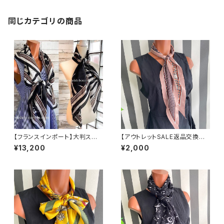
ッグスカーフ/イエロー系
同じカテゴリの商品
【フランスインポート】大判スク
【アウトレットSALE返品交換不
エア｜100％シルク SILKスカ
可8/20まで】【フランスインポー
¥13,200
¥2,000
ーフ/シックカラー
ト】 斜めカットひし形ロングスカ
ーフ バッグスカーフ ツヤスカー
フ/あずきピンク