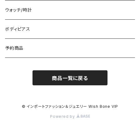
イタリア製ワンピース
トップス・シャツ
冬物・マフラー
ネックレス・ペンダントトップ
ウォッチ/時計
イギリス製ワンピース
ニット・セーター(春秋冬)
ピアス・イヤリング
ボディピアス
イタリア製コート
ブレスレット・バングル
予約商品
その他のアウター
VERSANIジュエリー｜ベルサーニSILVER925
商品一覧に戻る
© インポートファッション＆ジュエリー Wish Bone VIP
Powered by