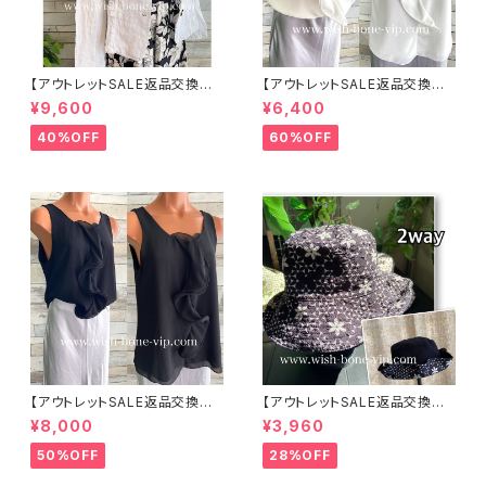
【アウトレットSALE返品交換不
【アウトレットSALE返品交換不
可8/20まで】イタリア製サマー
可8/20まで】イタリア製 CASA
¥9,600
¥6,400
ジャケット｜Made in ITALY｜
DEILUCA ITALY｜前フリル＆B
リネン麻 飾りエリ ジャケット/ホ
IGフリルトップス /ホワイト
40%OFF
60%OFF
ワイト
【アウトレットSALE返品交換不
【アウトレットSALE返品交換不
可8/20まで】イタリア製 CASA
可8/20まで】ワッフル立体フラワ
¥8,000
¥3,960
DEILUCA ITALY｜前フリル＆B
ー＆無地 2way リバーシブルハ
IGフリルトップス /ブラック
ット・ワイヤー入り変形ハット・フ
50%OFF
28%OFF
ラワー帽子【ブラック】