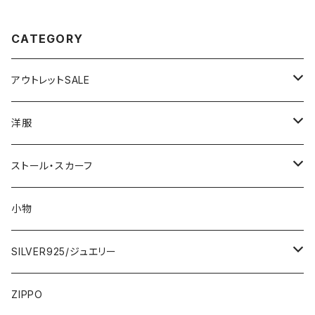
CATEGORY
アウトレットSALE
1000円
洋服
2000円
インポートワンピース
ストール・スカーフ
ロング・マキシ
3000円
トップス・カーディガン・アウター
大判ストール・ロングスカーフ
小物
ひざ・ミディ
カーディガン
5000円
スカート・パンツ
小さめスカーフ
SILVER925/ジュエリー
フランス製ワンピース
イタリア製ジャケット
7000円
コットンストール・スカーフ
指輪・リング
ZIPPO