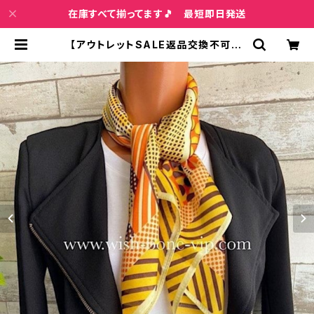
在庫すべて揃ってます🎵 最短即日発送
【アウトレットSALE返品交換不可8/
20まで】【イタリアインポートスカー
フ】 スクエア・アレンジ小さめスカーフ
ツヤスカーフ・バッグスカーフ/イエロ
ー系 | インポートファッション＆ジュ
エリー Wish Bone VIP