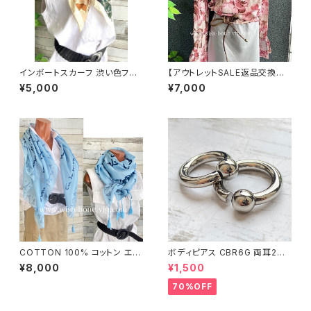
インポートスカーフ 渋い色フラ
【アウトレットSALE返品交換不
ワー小さめスカーフ ツヤスカー
可8/20まで】イタリア製トップス
¥5,000
¥7,000
フ・バッグスカーフ/カーキフラワ
｜ Made in ITALY｜フリル長
ー
袖 ロマンティックフラワープリ
ントトップス/ピンク-SALE
COTTON 100% コットン エッ
ボディピアス CBR6G 両耳2個
フェル塔 インポート大判ストー
セット 1ボール ネジ式 簡単脱着
¥8,000
¥1,500
ル ・心地よい肌触りのスカーフ/
サージカルステンレス NY直輸
ブルー＆ネイビー
入
70%OFF