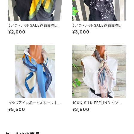
【アウトレットSALE返品交換不
【アウトレットSALE返品交換不
可8/20まで】【フランスインポー
可8/20まで】インポートスカー
¥2,000
¥3,000
ト】 90cm大判スクエア 室内ス
フ 透けシフォンロングスカーフ
カーフ ツヤスカーフ/ガーデンフ
｜スリム・飾りスカーフ/音符ブラ
ラワー・イエロー
ック
イタリアインポートスカーフ｜小
100% SILK FEELING インポ
さめスカーフ ツヤスカーフ・SIL
ートスカーフ｜ 透けシフォンス
¥5,500
¥3,800
K風 バッグスカーフ/ブルー系フ
カーフ・アレンジ小さめスカー
ラワー
フ・バッグスカーフ/ピンク系