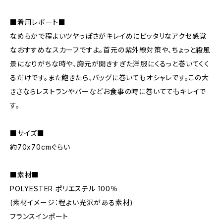
■着用レポート■
なめらかで程よいツヤっぽさがキレイめにピッタリなアクセ感覚
なおすすめなスカーフですよ。首元の紫外線対策や、ちょっと殺風
景になりがちな時や、胸元が開きすぎた洋服にくるっと巻いてくく
るだけです。また飽きたら、バッグに巻いてもオシャレです。この大
きさならレストランやバーなどお食事の時に巻いててもキレイで
す。
■サイズ■
約70x70cmぐらい
■素材■
POLYESTER ポリエステル 100％
(素材イメージ：程よい光沢がある素材)
フランスインポート