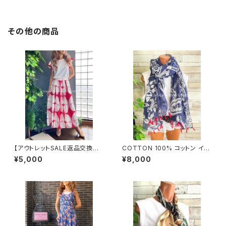
その他の商品
【アウトレットSALE返品交換不
COTTON 100% コットン イン
可8/20まで】イタリア製インポ
ポート大判ストール ｜ロングス
¥5,000
¥8,000
ート セットアップドレス｜ロング
トール・心地よい肌触りのスカー
スカート＆カットソーSET｜Ma
フ/ネイビー＆レッド
de in Italy/ホワイト＆レッド(S)
(M)(L)(XL)