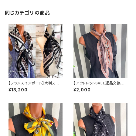
ッグスカーフ/ネイビー系
同じカテゴリの商品
【フランスインポート】大判スク
【アウトレットSALE返品交換不
エア｜100％シルク SILKスカ
可8/20まで】【フランスインポー
¥13,200
¥2,000
ーフ/シックカラー
ト】 斜めカットひし形ロングスカ
ーフ バッグスカーフ ツヤスカー
フ/あずきピンク