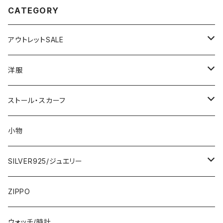
CATEGORY
アウトレットSALE
1000円
洋服
2000円
インポートワンピース
ストール・スカーフ
ロング・マキシ
3000円
トップス・カーディガン・アウター
大判ストール・ロングスカーフ
小物
ひざ・ミディ
カーディガン
5000円
スカート・パンツ
小さめスカーフ
SILVER925/ジュエリー
フランス製ワンピース
イタリア製ジャケット
7000円
コットンストール・スカーフ
指輪・リング
ZIPPO
イタリア製ワンピース
トップス・シャツ
冬物・マフラー
ネックレス・ペンダントトップ
ウォッチ/時計