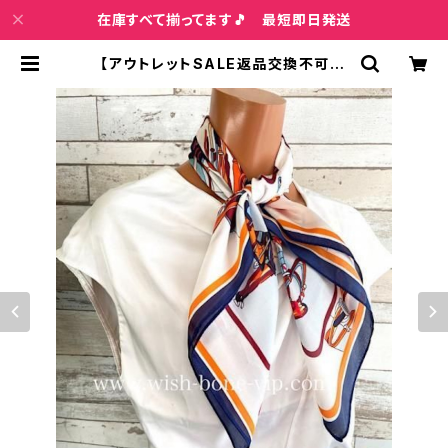
在庫すべて揃ってます🎵 最短即日発送
【アウトレットSALE返品交換不可8/
20まで】【フランスインポートスカー
フ】 スクエア・アレンジ小さめスカーフ
ツヤスカーフ・バッグスカーフ/ネイビ
ー系 | インポートファッション＆ジュ
エリー Wish Bone VIP