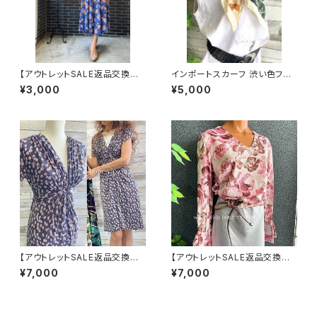
【アウトレットSALE返品交換不
インポートスカーフ 渋い色フラ
可8/20まで】フランス製インポ
ワー小さめスカーフ ツヤスカー
¥3,000
¥5,000
ート・ロング丈マキシワンピース
フ・バッグスカーフ/カーキフラワ
｜フレアAライン・ストレッチ製ジ
ー
ャージ/ブルーフラワー(S)(L)
【アウトレットSALE返品交換不
【アウトレットSALE返品交換不
可フランス製インポートワンピー
可8/20まで】イタリア製トップス
¥7,000
¥7,000
ス｜FIFILLES de PARIS フィ
｜ Made in ITALY｜フリル長
フィーユ・パリ｜プリントワンピ
袖 ロマンティックフラワープリ
ース｜ジャージ・ストレッチ 膝丈
ントトップス/ピンク-SALE
ワンピース/シック(T2)(T3)