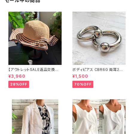
セール中の商品
【アウトレットSALE返品交換不
ボディピアス CBR6G 両耳2個
可8/20まで】つば広サマーハッ
セット 1ボール ネジ式 簡単脱着
¥3,960
¥1,500
ト・通気性・軽量 ワイヤー入りハ
サージカルステンレス NY直輸
ット ボーダー＆BIGリボン・女優
入
28%OFF
70%OFF
帽 UV/紫外線対策 レディースハ
ット・帽子【ベージュ】