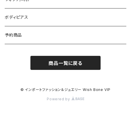
イギリス製ワンピース
ニット・セーター(春秋冬)
ピアス・イヤリング
ボディピアス
イタリア製コート
ブレスレット・バングル
予約商品
その他のアウター
VERSANIジュエリー｜ベルサーニSILVER925
商品一覧に戻る
© インポートファッション＆ジュエリー Wish Bone VIP
Powered by