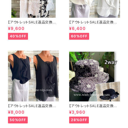
【アウトレットSALE返品交換不
【アウトレットSALE返品交換不
可8/20まで】イタリア製サマー
可8/20まで】イタリア製 CASA
¥9,600
¥6,400
ジャケット｜Made in ITALY｜
DEILUCA ITALY｜前フリル＆B
リネン麻 飾りエリ ジャケット/ホ
IGフリルトップス /ホワイト
40%OFF
60%OFF
ワイト
【アウトレットSALE返品交換不
【アウトレットSALE返品交換不
可8/20まで】イタリア製 CASA
可8/20まで】ワッフル立体フラワ
¥8,000
¥3,960
DEILUCA ITALY｜前フリル＆B
ー＆無地 2way リバーシブルハ
IGフリルトップス /ブラック
ット・ワイヤー入り変形ハット・フ
50%OFF
28%OFF
ラワー帽子【ブラック】