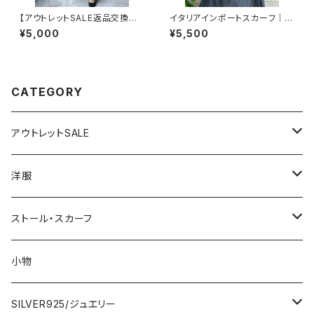
【アウトレットSALE返品交換不
イタリアインポートスカーフ｜小
可8/20まで】フランス製インポ
さめツヤスカーフ・SILK風 バッ
¥5,000
¥5,500
ートワンピース｜LONNKEL P
グスカーフ/ブルーストライプ・チ
ARIS クラシカルデザイン｜ボッ
ェーン柄
クスプリーツ ワンピース/ブラウ
ン系
CATEGORY
アウトレットSALE
1000円
洋服
2000円
インポートワンピース
ストール・スカーフ
ロング・マキシ
3000円
トップス・カーディガン・アウター
大判ストール・ロングスカーフ
小物
ひざ・ミディ
カーディガン
5000円
スカート・パンツ
小さめスカーフ
SILVER925/ジュエリー