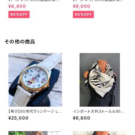
可8/20まで】イタリア製 CASA
可8/20まで】イタリア製 CASA
¥6,400
¥8,000
DEILUCA ITALY｜前フリル＆B
DEILUCA ITALY｜前フリル＆B
IGフリルトップス /ホワイト
IGフリルトップス /ブラック
60%OFF
50%OFF
その他の商品
【希少】90年代ヴィンテージ LO
インポート大判ストール＆90c
RUS（SEIKO）ミッキーマウス
mスクエア モノトーンスカーフ
¥25,000
¥6,600
腕時計（RRS260） 1990年代
｜ホワイト＆ブラック馬ホース
未使用品 電池交換済み SEIK
O海外仕様 #LOR④