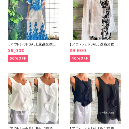
【アウトレットSALE返品交換不
【アウトレットSALE返品交換不
可8/20まで】イタリア製ロング・
可8/20まで】イタリア製サマー
¥9,000
¥9,600
マキシスカート＆トップス セット
ジャケット｜Made in ITALY｜
アップ /ホワイト＆ブルー(S)(M)
リネン麻 飾りエリ ジャケット/ホ
50%OFF
40%OFF
(L)
ワイト
【アウトレットSALE返品交換不
【アウトレットSALE返品交換不