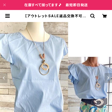
在庫すべて揃ってます🎵 最短即日発送
【アウトレットSALE返品交換不可8/
20まで】イタリア製デザイントップス
｜Made in ITALY ｜フリル袖 コッ
トン・レーヨン インポートトップス(ネ
ックレス付き)/ライトブルー | インポ
ートファッション＆ジュエリー Wish
Bone VIP