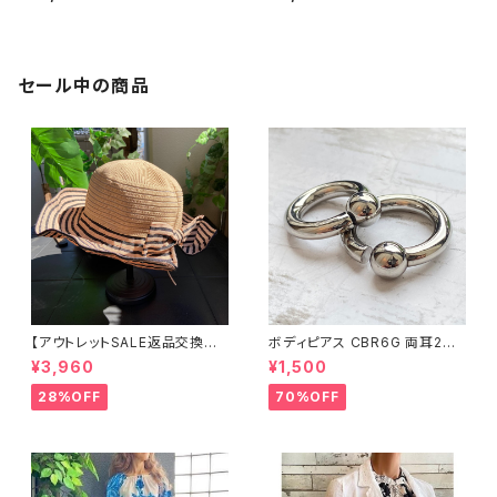
ブラウス・トップス｜Made in IT
ー 七分袖トップス｜ブルー
ALY｜ロールアップ デザイン袖
プリントシャツ/ブルー
セール中の商品
【アウトレットSALE返品交換不
ボディピアス CBR6G 両耳2個
可8/20まで】つば広サマーハッ
セット 1ボール ネジ式 簡単脱着
¥3,960
¥1,500
ト・通気性・軽量 ワイヤー入りハ
サージカルステンレス NY直輸
ット ボーダー＆BIGリボン・女優
入
28%OFF
70%OFF
帽 UV/紫外線対策 レディースハ
ット・帽子【ベージュ】