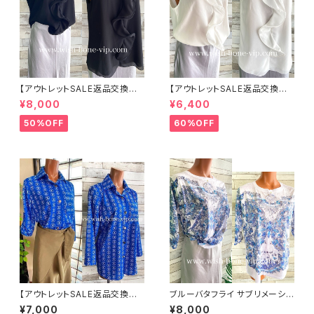
【アウトレットSALE返品交換不
【アウトレットSALE返品交換不
可8/20まで】イタリア製 CASA
可8/20まで】イタリア製 CASA
¥8,000
¥6,400
DEILUCA ITALY｜前フリル＆B
DEILUCA ITALY｜前フリル＆B
IGフリルトップス /ブラック
IGフリルトップス /ホワイト
50%OFF
60%OFF
【アウトレットSALE返品交換不
ブルーバタフライ サブリメーショ
可8/20まで】イタリア製シャツ・
ンTシャツ・インポート・カットソ
¥7,000
¥8,000