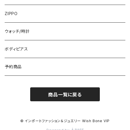
フランス製ワンピース
イタリア製ジャケット
7000円
コットンストール・スカーフ
指輪・リング
ZIPPO
イタリア製ワンピース
トップス・シャツ
冬物・マフラー
ネックレス・ペンダントトップ
ウォッチ/時計
イギリス製ワンピース
ニット・セーター(春秋冬)
ピアス・イヤリング
ボディピアス
イタリア製コート
ブレスレット・バングル
予約商品
その他のアウター
VERSANIジュエリー｜ベルサーニSILVER925
商品一覧に戻る
© インポートファッション＆ジュエリー Wish Bone VIP