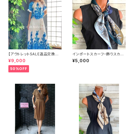
【アウトレットSALE返品交換不
インポートスカーフ・飾りスカー
可8/20まで】イタリア製ロング・
フ・スクエア小さめスカーフ ツヤ
¥9,000
¥5,000
マキシスカート＆トップス セット
スカーフ・バッグスカーフ/ネイビ
アップ /ホワイト＆ブルー(S)(M)
ー＆カーキ・ブルー
50%OFF
(L)