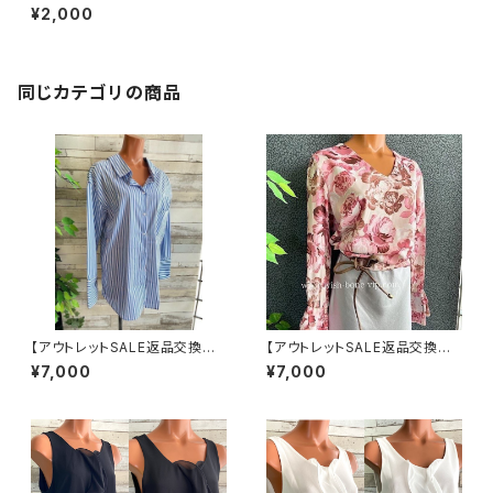
可8/20まで】イタリア製デザイ
¥2,000
ントップス｜Made in ITALY
｜フリル袖 コットン・レーヨン イ
ンポートトップス(ネックレス付
き)/ライトブルー
同じカテゴリの商品
【アウトレットSALE返品交換不
【アウトレットSALE返品交換不
可8/20まで】フランスインポー
可8/20まで】イタリア製トップス
¥7,000
¥7,000
ト・BIGシャツ｜ピンストライプ
｜ Made in ITALY｜フリル長
デザインシャツ・後ろ飾りアクセ
袖 ロマンティックフラワープリ
サリー ロングシャツ/ブルー
ントトップス/ピンク-SALE