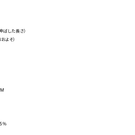
ず伸ばした長さ）
おおよそ）
 M
5％