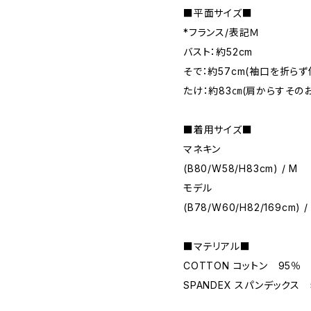
■平面サイズ■
*フランス/表記Ｍ
バスト：約52cm
そで：約57cm(袖口を折ら
たけ：約83㎝(肩からすその
■着用サイズ■
マネキン
(B80/W58/H83cm) / M
モデル
(B78/W60/H82/169cm) /
■マテリアル■
COTTON コットン 95％
SPANDEX スパンデックス 