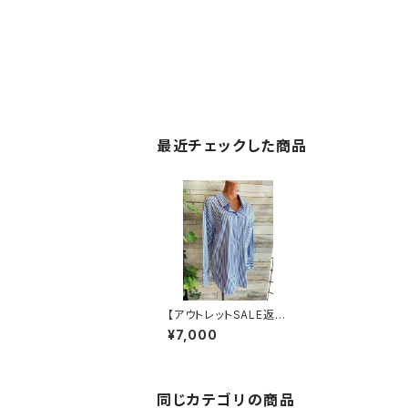
最近チェックした商品
【アウトレットSALE返品
交換不可8/20まで】フ
¥7,000
ランスインポート・BIG
シャツ｜ピンストライプ
デザインシャツ・後ろ飾
りアクセサリー ロング
シャツ/ブルー
同じカテゴリの商品