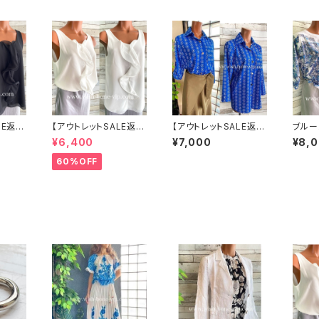
LE返品
【アウトレットSALE返品
【アウトレットSALE返品
ブルー
で】イ
交換不可8/20まで】イ
交換不可8/20まで】イ
メーシ
¥6,400
¥7,000
¥8,
EILU
タリア製 CASADEILU
タリア製シャツ・ブラウ
ポート
CA ITALY｜前フリル＆
ス・トップス｜Made in
袖トッ
60%OFF
 /ブラ
BIGフリルトップス /ホワ
ITALY｜ロールアップ
イト
デザイン袖プリントシャ
ツ/ブルー