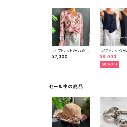
【アウトレットSALE返品
【アウトレットSA
交換不可8/20まで】イ
交換不可8/20ま
¥7,000
¥8,000
タリア製トップス｜ Ma
タリア製 CASAD
de in ITALY｜フリル
CA ITALY｜前フリル＆
50%OFF
長袖 ロマンティックフ
BIGフリルトップス
ラワープリントトップス/
ック
ピンク-SALE
セール中の商品