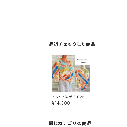
最近チェックした商品
イタリア製デザイントッ
プス｜RINASCIMENT
¥14,300
O ITALY(リナシメント)
マリン柄・シェルプリ
ント＆シフォン お袖がひ
らひらトップス
同じカテゴリの商品