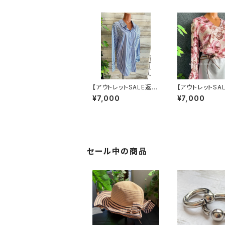
【アウトレットSALE返品
【アウトレットSA
交換不可8/20まで】フ
交換不可8/20ま
¥7,000
¥7,000
ランスインポート・BIG
タリア製トップス｜
シャツ｜ピンストライプ
de in ITALY
デザインシャツ・後ろ飾
長袖 ロマンティ
りアクセサリー ロング
ラワープリントト
シャツ/ブルー
ピンク-SALE
セール中の商品