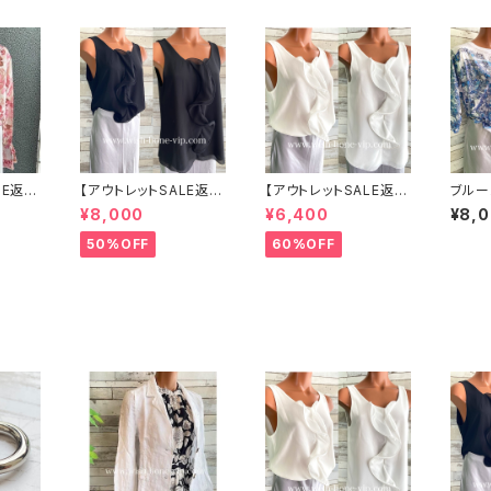
LE返品
【アウトレットSALE返品
【アウトレットSALE返品
ブルー
で】イ
交換不可8/20まで】イ
交換不可8/20まで】イ
メーシ
¥8,000
¥6,400
¥8,
 Ma
タリア製 CASADEILU
タリア製 CASADEILU
ポート
｜フリル
CA ITALY｜前フリル＆
CA ITALY｜前フリル＆
袖トッ
50%OFF
60%OFF
ックフ
BIGフリルトップス /ブラ
BIGフリルトップス /ホワ
ップス/
ック
イト