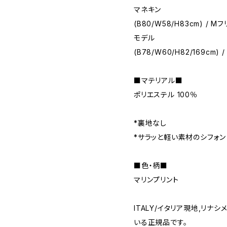
マネキン
(B80/W58/H83cm) / M
モデル
(B78/W60/H82/169cm) / 
■マテリアル■
ポリエステル 100％
*裏地なし
*サラッと軽い素材のシフォン
■色・柄■
マリンプリント
ITALY/イタリア現地,リ
いる正規品です。