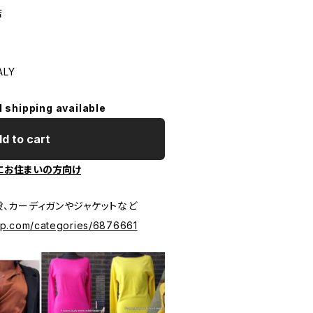
店
ALY
l shipping available
d to cart
にお住まいの方向け
、カーディガンやジャケットなど
ip.com/categories/6876661