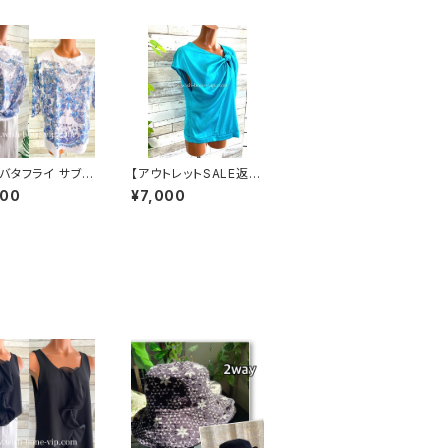
バタフライ サブリ
【アウトレットSALE返品
ョンTシャツ・イン
交換不可8/20まで】イ
000
¥7,000
・カットソー 七分
タリア製インポートトッ
プス｜ブルー
プス・アシンメトリーカッ
トソー｜Made in ITAL
Y｜ツヤ＆オフショルダ
ートップス/ブルー