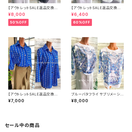
【アウトレットSALE返品交換不
【アウトレットSALE返品交換不
可8/20まで】イタリア製 CASA
可8/20まで】イタリア製 CASA
¥8,000
¥6,400
DEILUCA ITALY｜前フリル＆B
DEILUCA ITALY｜前フリル＆B
IGフリルトップス /ブラック
IGフリルトップス /ホワイト
50%OFF
60%OFF
【アウトレットSALE返品交換不
ブルーバタフライ サブリメーショ
可8/20まで】イタリア製シャツ・
ンTシャツ・インポート・カットソ
¥7,000
¥8,000
ブラウス・トップス｜Made in IT
ー 七分袖トップス｜ブルー
ALY｜ロールアップ デザイン袖
プリントシャツ/ブルー
セール中の商品