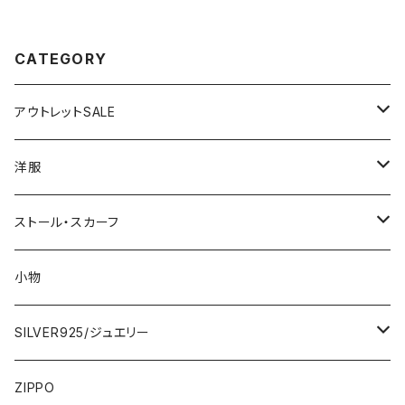
CATEGORY
アウトレットSALE
1000円
洋服
2000円
インポートワンピース
ストール・スカーフ
ロング・マキシ
3000円
トップス・カーディガン・アウター
大判ストール・ロングスカーフ
小物
ひざ・ミディ
カーディガン
5000円
スカート・パンツ
小さめスカーフ
SILVER925/ジュエリー
フランス製ワンピース
イタリア製ジャケット
7000円
コットンストール・スカーフ
指輪・リング
ZIPPO