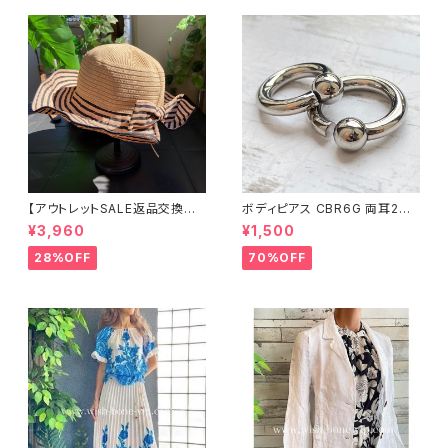
【アウトレットSALE返品交換不
ボディピアス CBR6G 両耳2個
可8/20まで】つば広サマーハッ
セット 1ボール ネジ式 簡単脱着
¥3,960
¥1,500
ト・通気性・軽量 ワイヤー入りハ
サージカルステンレス NY直輸
ット ボーダー＆BIGリボン・女優
入
28%OFF
70%OFF
帽 UV/紫外線対策 レディースハ
ット・帽子【ベージュ】