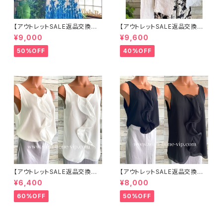
【アウトレットSALE返品交換不
【アウトレットSALE返品交換不
可8/20まで】イタリア製ロング・
可8/20まで】イタリア製サマー
¥9,000
¥9,600
マキシスカート＆トップス セット
ジャケット｜Made in ITALY｜
アップ /ホワイト＆ブルー(S)(M)
リネン麻 飾りエリ ジャケット/ホ
50%OFF
40%OFF
(L)
ワイト
【アウトレットSALE返品交換不
【アウトレットSALE返品交換不
可8/20まで】イタリア製 CASA
可8/20まで】イタリア製 CASA
¥6,400
¥8,000
DEILUCA ITALY｜前フリル＆B
DEILUCA ITALY｜前フリル＆B
IGフリルトップス /ホワイト
IGフリルトップス /ブラック
60%OFF
50%OFF