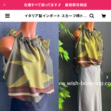
在庫すべて揃ってます🎵 最短即日発送
イタリア製インポート スカーフ柄トッ
プス | Made in ITALY | スカーフデ
ザイン カットソー/グリーン | インポ
ートファッション＆ジュエリー Wish
Bone VIP