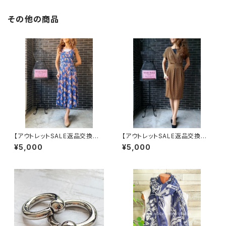
その他の商品
【アウトレットSALE返品交換不
【アウトレットSALE返品交換不
可8/20まで】フランス製インポ
可8/20まで】フランス製インポ
¥5,000
¥5,000
ート・ロング丈マキシワンピース
ートワンピース｜LONNKEL P
｜フレアAライン・ストレッチ製ジ
ARIS クラシカルデザイン｜ボッ
ャージ/ブルーフラワー(S)(L)
クスプリーツ ワンピース/ブラウ
ン系