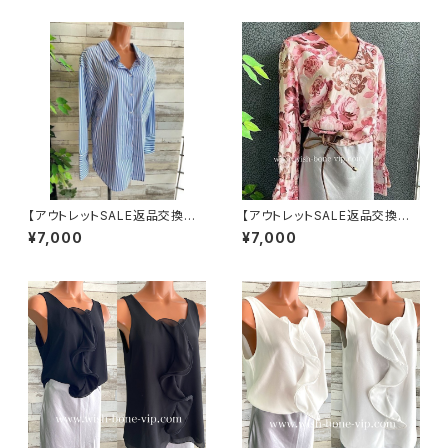
【アウトレットSALE返品交換不
【アウトレットSALE返品交換不
可8/20まで】フランスインポー
可8/20まで】イタリア製トップス
¥7,000
¥7,000
ト・BIGシャツ｜ピンストライプ
｜ Made in ITALY｜フリル長
デザインシャツ・後ろ飾りアクセ
袖 ロマンティックフラワープリ
サリー ロングシャツ/ブルー
ントトップス/ピンク-SALE