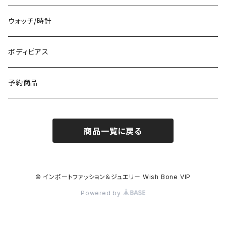
イタリア製ワンピース
トップス・シャツ
冬物・マフラー
ネックレス・ペンダントトップ
ウォッチ/時計
イギリス製ワンピース
ニット・セーター(春秋冬)
ピアス・イヤリング
ボディピアス
イタリア製コート
ブレスレット・バングル
予約商品
その他のアウター
VERSANIジュエリー｜ベルサーニSILVER925
商品一覧に戻る
© インポートファッション＆ジュエリー Wish Bone VIP
Powered by