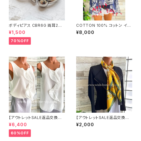
ボディピアス CBR6G 両耳2個
COTTON 100% コットン イン
セット 1ボール ネジ式 簡単脱着
ポート大判ストール ｜ロングス
¥1,500
¥8,000
サージカルステンレス NY直輸
トール・心地よい肌触りのスカー
入
フ/ネイビー＆レッド
70%OFF
【アウトレットSALE返品交換不
【アウトレットSALE返品交換不
可8/20まで】イタリア製 CASA
可8/20まで】【フランスインポー
¥6,400
¥2,000
DEILUCA ITALY｜前フリル＆B
ト】 90cm大判スクエア 室内ス
IGフリルトップス /ホワイト
カーフ ツヤスカーフ/ガーデンフ
60%OFF
ラワー・イエロー