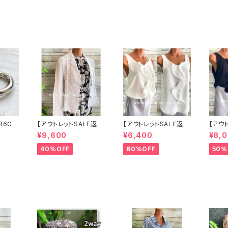
 指輪
ルド
R6G
【アウトレットSALE返品
【アウトレットSALE返品
【アウ
ボール
交換不可8/20まで】イ
交換不可8/20まで】イ
交換不
¥9,600
¥6,400
¥8,
 サー
タリア製サマージャケッ
タリア製 CASADEILU
タリア製
 NY直
ト｜Made in ITALY｜
CA ITALY｜前フリル＆
CA ITALY｜前フリル＆
40%OFF
60%OFF
50%
リネン麻 飾りエリ ジャ
BIGフリルトップス /ホワ
BIGフ
ケット/ホワイト
イト
ック