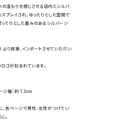
ルや木の温もりを感じさせる店内とシルバ
ィスプレイされ、ゆったりとした空間で
ぽってりとした重みのあるシルバージ
SANI より直接、インポートさせていただい
Iのロゴが刻まれています。
幅：約 1.3cm
に、各ページで男性、女性がつけてい
に。