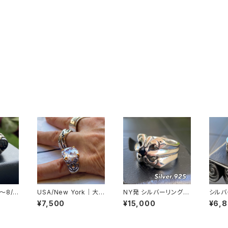
～8/2
USA/New York｜大
NY発 シルバーリング S
シルバ
リング
粒・CZ/キュービックジ
ILVER925 百合 王冠
【21
¥7,500
¥15,000
¥6,
SILV
ルコニア アンティークデ
フローラルリング ブラッ
グ SI
ーリング
ザイン｜ゴッドリング｜
クストーン 指輪
バル ア
ィアン
クリア＆シルバー＆ゴー
n rin