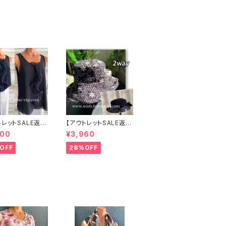
トレットSALE返品
【アウトレットSALE返品
可8/20まで】イ
交換不可8/20まで】ワ
000
¥3,960
 CASADEILU
ッフル立体フラワー＆無
地 2way リバーシブル
OFF
28%OFF
リルトップス /ブラ
ハット・ワイヤー入り変
形ハット・フラワー帽子
【ブラック】