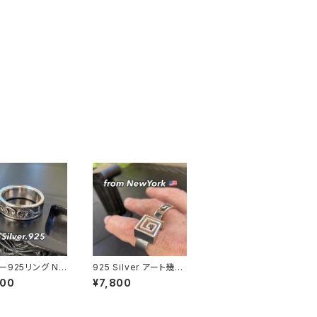
ー925リング NY
925 Silver アート幾何
号】指輪 メンズリン
学リング 渦 立体 ユニ
800
¥7,800
LVER925 トライ
セックス フリーサイズ
ラベスク fashio
シルバーリング 銀
gs
指輪 ニューヨーク