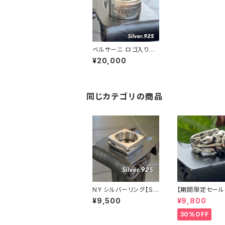
ベルサーニ ロゴ入りシ
ルバーリング【9～25
¥20,000
号】VERSANI NEWYO
RK ネーム プレート｜
シルバー925｜LOGO
リング/プレーン Wide
Plain Ring Logo
同じカテゴリの商品
NY シルバーリング【SIL
【期間限定セール
VER925】スクエア 指
0】NYシルバー
¥9,500
¥9,800
輪 メンズリング
特大メンズリング 
ER925 フェザ
30%OFF
ナバホ族 インデ