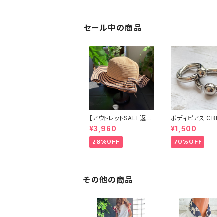
ジュエリー 太め
ホピ
セール中の商品
【アウトレットSALE返品
ボディピアス CB
交換不可8/20まで】つ
両耳2個セット 1
¥3,960
¥1,500
ば広サマーハット・通気
ネジ式 簡単脱着
性・軽量 ワイヤー入り
ジカルステンレス
28%OFF
70%OFF
ハット ボーダー＆BIGリ
輸入
ボン・女優帽 UV/紫外
線対策 レディースハッ
ト・帽子【ベージュ】
その他の商品