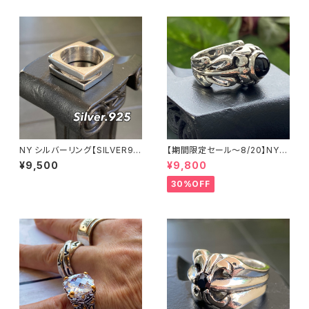
NY シルバーリング【SILVER92
【期間限定セール～8/20】NYシ
5】スクエア 指輪 メンズリング
ルバーリング 特大メンズリング
¥9,500
¥9,800
SILVER925 フェザーリング ナ
バホ族 インディアンジュエリー
30%OFF
太め 指輪 ホピ