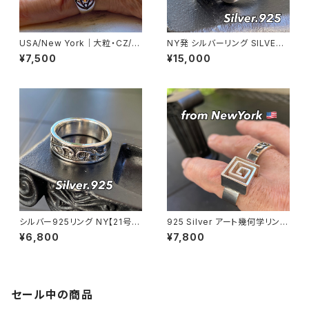
USA/New York｜大粒・CZ/キ
NY発 シルバーリング SILVER9
ュービックジルコニア アンティ
25 百合 王冠 フローラルリング
¥7,500
¥15,000
ークデザイン｜ゴッドリング｜ク
ブラックストーン 指輪
リア＆シルバー＆ゴールド
シルバー925リング NY【21号】
925 Silver アート幾何学リング
指輪 メンズリング SILVER925
渦 立体 ユニセックス フリーサイ
¥6,800
¥7,800
トライバル アラベスク fashion
ズ シルバーリング 銀 指輪 ニ
rings
ューヨーク
セール中の商品