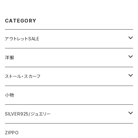
カーフ/幾何学ブルーMIX
袖 ロマンティックフラワープリ
ントトップス/ピンク-SALE
CATEGORY
アウトレットSALE
1000円
洋服
2000円
インポートワンピース
ストール・スカーフ
ロング・マキシ
3000円
トップス・カーディガン・アウター
大判ストール・ロングスカーフ
小物
ひざ・ミディ
カーディガン
5000円
スカート・パンツ
小さめスカーフ
SILVER925/ジュエリー
フランス製ワンピース
イタリア製ジャケット
7000円
コットンストール・スカーフ
指輪・リング
ZIPPO