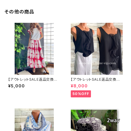
その他の商品
【アウトレットSALE返品交換不
【アウトレットSALE返品交換不
可8/20まで】イタリア製インポ
可8/20まで】イタリア製 CASA
¥5,000
¥8,000
ート セットアップドレス｜ロング
DEILUCA ITALY｜前フリル＆B
スカート＆カットソーSET｜Ma
IGフリルトップス /ブラック
50%OFF
de in Italy/ホワイト＆レッド(S)
(M)(L)(XL)