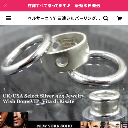
在庫すべて揃ってます🎵 最短即日発送
ベルサーニNY 三連シルバーリング【1
1～16号】VERSANI NEWYORK ホ
ールドット｜シルバー925リング｜3
連タイプ/穴あきドット Perforated
Stackable Ring | インポートファ
ッション＆ジュエリー Wish Bone V
IP