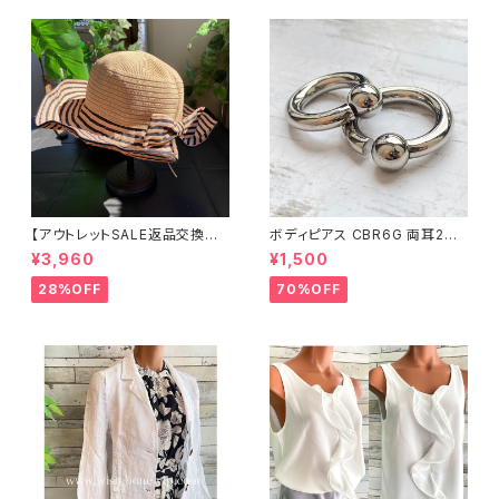
【アウトレットSALE返品交換不
ボディピアス CBR6G 両耳2個
可8/20まで】つば広サマーハッ
セット 1ボール ネジ式 簡単脱着
¥3,960
¥1,500
ト・通気性・軽量 ワイヤー入りハ
サージカルステンレス NY直輸
ット ボーダー＆BIGリボン・女優
入
28%OFF
70%OFF
帽 UV/紫外線対策 レディースハ
ット・帽子【ベージュ】