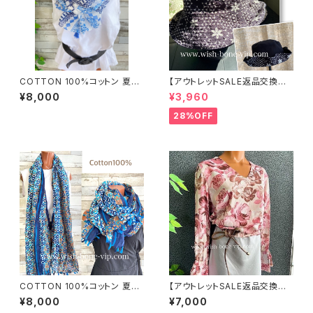
COTTON 100%コットン 夏の
【アウトレットSALE返品交換不
ストール インポート大判・ロング
可8/20まで】ワッフル立体フラワ
¥8,000
¥3,960
ストール・通気性・肌触り良いス
ー＆無地 2way リバーシブルハ
カーフ/エーゲ海タイル・ブルー
ット・ワイヤー入り変形ハット・フ
28%OFF
ラワー帽子【ブラック】
COTTON 100%コットン 夏の
【アウトレットSALE返品交換不
ストール インポート大判・ロング
可8/20まで】イタリア製トップス
¥8,000
¥7,000
ストール・通気性・肌触り良いス
｜ Made in ITALY｜フリル長