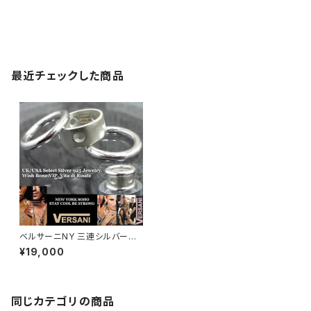
最近チェックした商品
ベルサーニNY 三連シルバーリ
ング【11～16号】VERSANI NE
¥19,000
WYORK ホールドット｜シルバ
ー925リング｜3連タイプ/穴あ
きドット Perforated Stackab
le Ring
同じカテゴリの商品