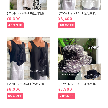
【アウトレットSALE返品交換不
【アウトレットSALE返品交換不
可8/20まで】イタリア製サマー
可8/20まで】イタリア製 CASA
¥9,600
¥6,400
ジャケット｜Made in ITALY｜
DEILUCA ITALY｜前フリル＆B
リネン麻 飾りエリ ジャケット/ホ
IGフリルトップス /ホワイト
40%OFF
60%OFF
ワイト
【アウトレットSALE返品交換不
【アウトレットSALE返品交換不
可8/20まで】イタリア製 CASA
可8/20まで】ワッフル立体フラワ
¥8,000
¥3,960
DEILUCA ITALY｜前フリル＆B
ー＆無地 2way リバーシブルハ
IGフリルトップス /ブラック
ット・ワイヤー入り変形ハット・フ
50%OFF
28%OFF
ラワー帽子【ブラック】