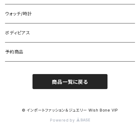
イタリア製ワンピース
トップス・シャツ
冬物・マフラー
ネックレス・ペンダントトップ
ウォッチ/時計
イギリス製ワンピース
ニット・セーター(春秋冬)
ピアス・イヤリング
ボディピアス
イタリア製コート
ブレスレット・バングル
予約商品
その他のアウター
VERSANIジュエリー｜ベルサーニSILVER925
商品一覧に戻る
© インポートファッション＆ジュエリー Wish Bone VIP
Powered by