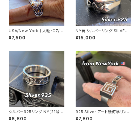
USA/New York｜大粒・CZ/キ
NY発 シルバーリング SILVER9
ュービックジルコニア アンティ
25 百合 王冠 フローラルリング
¥7,500
¥15,000
ークデザイン｜ゴッドリング｜ク
ブラックストーン 指輪
リア＆シルバー＆ゴールド
シルバー925リング NY【21号】
925 Silver アート幾何学リング
指輪 メンズリング SILVER925
渦 立体 ユニセックス フリーサイ
¥6,800
¥7,800
トライバル アラベスク fashion
ズ シルバーリング 銀 指輪 ニ
rings
ューヨーク