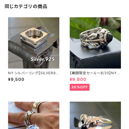
同じカテゴリの商品
NY シルバーリング【SILVER92
【期間限定セール～8/20】NYシ
5】スクエア 指輪 メンズリング
ルバーリング 特大メンズリング
¥9,500
¥9,800
SILVER925 フェザーリング ナ
バホ族 インディアンジュエリー
30%OFF
太め 指輪 ホピ