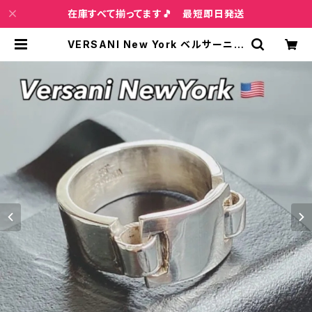
在庫すべて揃ってます🎵 最短即日発送
VERSANI New York ベルサーニ｜
シルバー925リング｜プレートデザイ
ン 指輪｜シルバー925 ｜Namepla
te Plain Ring 【12～24号】 | イン
ポートファッション＆ジュエリー Wis
h Bone VIP