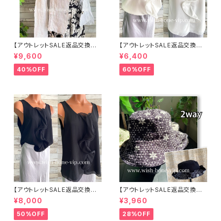
【アウトレットSALE返品交換不
【アウトレットSALE返品交換不
可8/20まで】イタリア製サマー
可8/20まで】イタリア製 CASA
¥9,600
¥6,400
ジャケット｜Made in ITALY｜
DEILUCA ITALY｜前フリル＆B
リネン麻 飾りエリ ジャケット/ホ
IGフリルトップス /ホワイト
40%OFF
60%OFF
ワイト
【アウトレットSALE返品交換不
【アウトレットSALE返品交換不
可8/20まで】イタリア製 CASA
可8/20まで】ワッフル立体フラワ
¥8,000
¥3,960
DEILUCA ITALY｜前フリル＆B
ー＆無地 2way リバーシブルハ
IGフリルトップス /ブラック
ット・ワイヤー入り変形ハット・フ
50%OFF
28%OFF
ラワー帽子【ブラック】