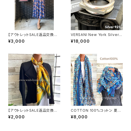
【アウトレットSALE返品交換不
VERSANI New York Silver9
可8/20まで】フランス製インポ
25 ベルサーニNY 3連シルバー
¥3,000
¥18,000
ート・ロング丈マキシワンピース
リング【16～26号】 スクエアー
｜フレアAライン・ストレッチ製ジ
デザイン｜3連タイプ/Square
ャージ/ブルーフラワー(S)(L)
Stackable Ring
【アウトレットSALE返品交換不
COTTON 100%コットン 夏の
可8/20まで】【フランスインポー
ストール インポート大判・ロング
¥2,000
¥8,000
ト】 90cm大判スクエア 室内ス
ストール・通気性・肌触り良いス
カーフ ツヤスカーフ/ガーデンフ
カーフ/幾何学ブルーMIX
ラワー・イエロー