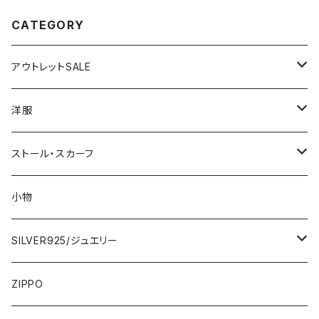
CATEGORY
アウトレットSALE
1000円
洋服
2000円
インポートワンピース
ストール・スカーフ
ロング・マキシ
3000円
トップス・カーディガン・アウター
大判ストール・ロングスカーフ
小物
ひざ・ミディ
カーディガン
5000円
スカート・パンツ
小さめスカーフ
SILVER925/ジュエリー
フランス製ワンピース
イタリア製ジャケット
7000円
コットンストール・スカーフ
指輪・リング
ZIPPO
イタリア製ワンピース
トップス・シャツ