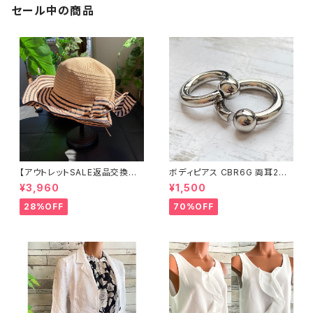
セール中の商品
【アウトレットSALE返品交換不
ボディピアス CBR6G 両耳2個
可8/20まで】つば広サマーハッ
セット 1ボール ネジ式 簡単脱着
¥3,960
¥1,500
ト・通気性・軽量 ワイヤー入りハ
サージカルステンレス NY直輸
ット ボーダー＆BIGリボン・女優
入
28%OFF
70%OFF
帽 UV/紫外線対策 レディースハ
ット・帽子【ベージュ】