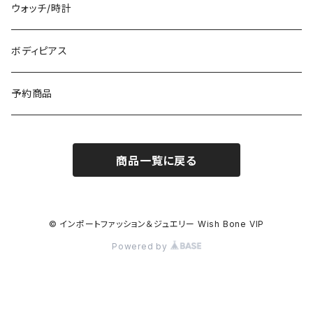
冬物・マフラー
ネックレス・ペンダントトップ
ウォッチ/時計
イギリス製ワンピース
ニット・セーター(春秋冬)
ピアス・イヤリング
ボディピアス
イタリア製コート
ブレスレット・バングル
予約商品
その他のアウター
VERSANIジュエリー｜ベルサーニSILVER925
商品一覧に戻る
© インポートファッション＆ジュエリー Wish Bone VIP
Powered by