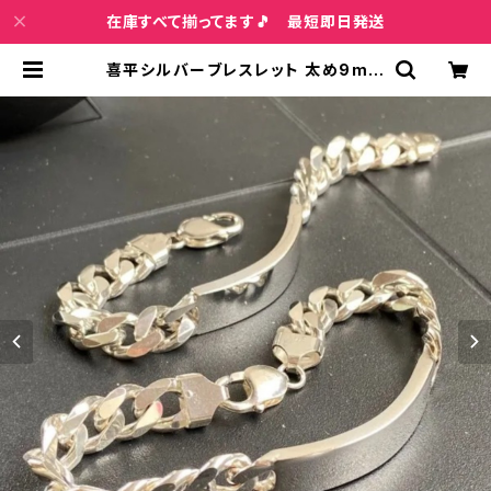
在庫すべて揃ってます🎵 最短即日発送
喜平シルバーブレスレット 太め9mm
20.5cm プレート シルバー925 イ
タリア製 メンズブレスレット | インポ
ートファッション＆ジュエリー Wish
Bone VIP