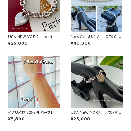
USA NEW YORK｜Heart ハ
NewYork/U.S.A. ｜CZ＆Silv
ートチャーム Silver925 ブレス
er925ブレスレット(H) キュービ
¥25,000
¥40,000
レット｜シルバー925
ックジルコニア&シルバー925ブ
レスレットレット
イタリア製 925シルバーブレス
USA NEW YORK｜ラウンドチ
レット 18cm4.5mm幅 スネー
ャーム Silver925 ブレスレット
¥5,800
¥25,000
クブレス バングル アンクレット
｜シルバー925