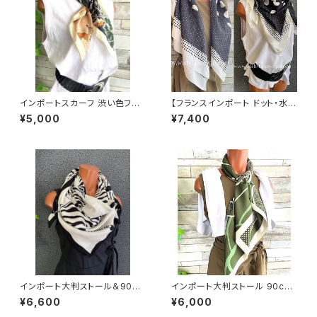
インポートスカーフ 渋い色フラ
【フランスインポート ドット・水玉
ワー小さめスカーフ ツヤスカー
大判スカーフ】90cmスクエア
¥5,000
¥7,400
フ・バッグスカーフ/カーキフラワ
スカーフ/ブラック＆ホワイトMIX
ー
ドット
インポート大判ストール＆90c
インポート大判ストール 90cm
mスクエア モノトーンスカーフ
大判スクエア Silk Feeling お
¥6,600
¥6,000
｜ホワイト＆ブラック馬ホース
しゃれスカーフ/グリーン