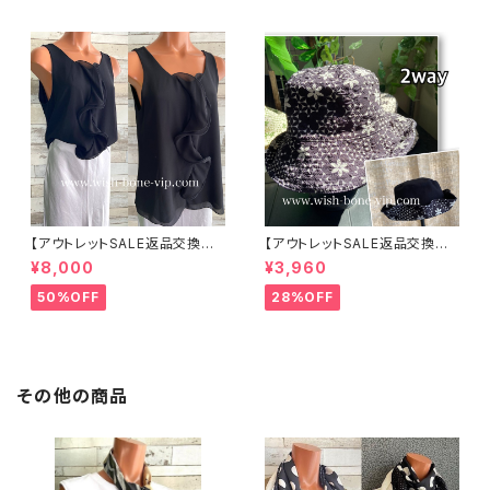
【アウトレットSALE返品交換不
【アウトレットSALE返品交換不
可8/20まで】イタリア製 CASA
可8/20まで】ワッフル立体フラワ
¥8,000
¥3,960
DEILUCA ITALY｜前フリル＆B
ー＆無地 2way リバーシブルハ
IGフリルトップス /ブラック
ット・ワイヤー入り変形ハット・フ
50%OFF
28%OFF
ラワー帽子【ブラック】
その他の商品