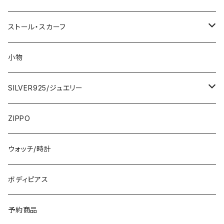
2000円
インポートワンピース
ストール・スカーフ
ロング・マキシ
3000円
トップス・カーディガン・アウター
大判ストール・ロングスカーフ
小物
ひざ・ミディ
カーディガン
5000円
スカート・パンツ
小さめスカーフ
SILVER925/ジュエリー
フランス製ワンピース
イタリア製ジャケット
7000円
コットンストール・スカーフ
指輪・リング
ZIPPO
イタリア製ワンピース
トップス・シャツ
冬物・マフラー
ネックレス・ペンダントトップ
ウォッチ/時計
イギリス製ワンピース
ニット・セーター(春秋冬)
ピアス・イヤリング
ボディピアス
イタリア製コート
ブレスレット・バングル
予約商品