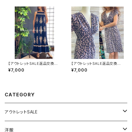
【アウトレットSALE返品交換不
【アウトレットSALE返品交換不
可8/20まで】イタリア製マキシ
可フランス製インポートワンピー
¥7,000
¥7,000
ワンピース インポート ロング
ス｜FIFILLES de PARIS フィ
ワンピース ロング丈マキシドレ
フィーユ・パリ｜プリントワンピ
ス /ネイビー
ース｜ジャージ・ストレッチ 膝丈
ワンピース/シック(T2)(T3)
CATEGORY
アウトレットSALE
1000円
洋服