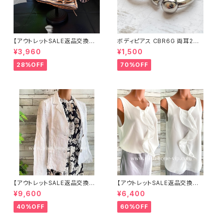
【アウトレットSALE返品交換不
ボディピアス CBR6G 両耳2個
可8/20まで】つば広サマーハッ
セット 1ボール ネジ式 簡単脱着
¥3,960
¥1,500
ト・通気性・軽量 ワイヤー入りハ
サージカルステンレス NY直輸
ット ボーダー＆BIGリボン・女優
入
28%OFF
70%OFF
帽 UV/紫外線対策 レディースハ
ット・帽子【ベージュ】
【アウトレットSALE返品交換不
【アウトレットSALE返品交換不
可8/20まで】イタリア製サマー
可8/20まで】イタリア製 CASA
¥9,600
¥6,400
ジャケット｜Made in ITALY｜
DEILUCA ITALY｜前フリル＆B
リネン麻 飾りエリ ジャケット/ホ
IGフリルトップス /ホワイト
40%OFF
60%OFF
ワイト