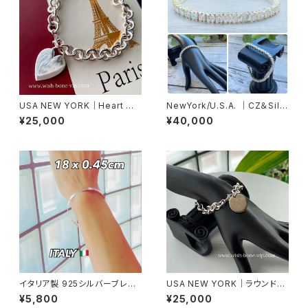
USA NEW YORK｜Heart ハ
NewYork/U.S.A. ｜CZ＆Silv
ートチャーム Silver925 ブレス
er925ブレスレット(H) キュービ
¥25,000
¥40,000
レット｜シルバー925
ックジルコニア&シルバー925ブ
レスレットレット
イタリア製 925シルバーブレス
USA NEW YORK｜ラウンドチ
レット 18cm4.5mm幅 スネー
ャーム Silver925 ブレスレット
¥5,800
¥25,000
クブレス バングル アンクレット
｜シルバー925