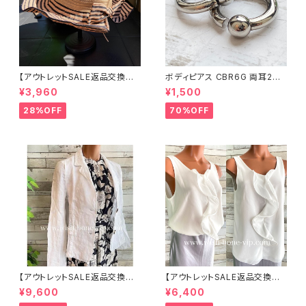
【アウトレットSALE返品交換不
ボディピアス CBR6G 両耳2個
可8/20まで】つば広サマーハッ
セット 1ボール ネジ式 簡単脱着
¥3,960
¥1,500
ト・通気性・軽量 ワイヤー入りハ
サージカルステンレス NY直輸
ット ボーダー＆BIGリボン・女優
入
28%OFF
70%OFF
帽 UV/紫外線対策 レディースハ
ット・帽子【ベージュ】
【アウトレットSALE返品交換不
【アウトレットSALE返品交換不
可8/20まで】イタリア製サマー
可8/20まで】イタリア製 CASA
¥9,600
¥6,400
ジャケット｜Made in ITALY｜
DEILUCA ITALY｜前フリル＆B