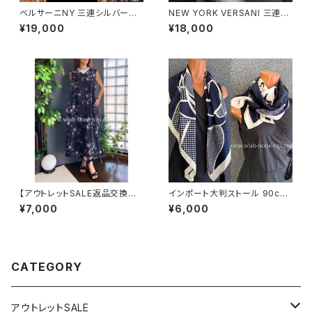
ベルサーニNY 三連シルバーリ
NEW YORK VERSANI 三連シ
ング【11～16号】VERSANI NE
ルバーリング【19～24号】ポリゴ
¥19,000
¥18,000
WYORK ホールドット｜シルバ
ンデザイン ベルサーニ｜シルバ
ー925リング｜3連タイプ/穴あ
ー925リング｜3連タイプ/カク
きドット Perforated Stackab
｜ Polygon Stackable Ring
le Ring
【アウトレットSALE返品交換不
インポート大判ストール 90cm
可8/20まで】ロングワンピース・
大判スクエア Silk Feeling お
¥7,000
¥6,000
マキシワンピース・サラッと軽や
しゃれなツヤスカーフ/ネイビー
か春夏ワンピース/ブラックフラ
ワー
CATEGORY
アウトレットSALE