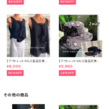
リネン麻 飾りエリ ジャケット/ホ
IGフリルトップス /ホワイト
40%OFF
60%OFF
ワイト
【アウトレットSALE返品交換不
【アウトレットSALE返品交換不
可8/20まで】イタリア製 CASA
可8/20まで】ワッフル立体フラワ
¥8,000
¥3,960
DEILUCA ITALY｜前フリル＆B
ー＆無地 2way リバーシブルハ
IGフリルトップス /ブラック
ット・ワイヤー入り変形ハット・フ
50%OFF
28%OFF
ラワー帽子【ブラック】
その他の商品