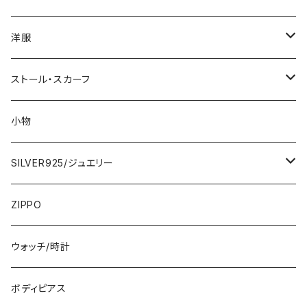
1000円
洋服
2000円
インポートワンピース
ストール・スカーフ
ロング・マキシ
3000円
トップス・カーディガン・アウター
大判ストール・ロングスカーフ
小物
ひざ・ミディ
カーディガン
5000円
スカート・パンツ
小さめスカーフ
SILVER925/ジュエリー
フランス製ワンピース
イタリア製ジャケット
7000円
コットンストール・スカーフ
指輪・リング
ZIPPO
イタリア製ワンピース
トップス・シャツ
冬物・マフラー
ネックレス・ペンダントトップ
ウォッチ/時計
イギリス製ワンピース
ニット・セーター(春秋冬)
ピアス・イヤリング
ボディピアス