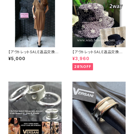
【アウトレットSALE返品交換不
【アウトレットSALE返品交換不
可8/20まで】フランス製インポ
可8/20まで】ワッフル立体フラワ
¥5,000
¥3,960
ートワンピース｜LONNKEL P
ー＆無地 2way リバーシブルハ
ARIS クラシカルデザイン｜ボッ
ット・ワイヤー入り変形ハット・フ
28%OFF
クスプリーツ ワンピース/ブラウ
ラワー帽子【ブラック】
ン系