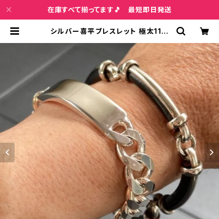
在庫すべて揃ってます🎵 最短即日発送
シルバー喜平ブレスレット 極太11m
m 21cm プレート シルバー925 イ
タリア製 メンズブレスレット | インポ
ートファッション＆ジュエリー Wish
Bone VIP