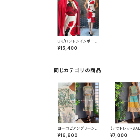
UK/ロンドンインポート
タイトワンピース｜タイ
¥15,400
トドレス/ホワイト＆レッ
ドROSE薔薇バラ(8)
同じカテゴリの商品
ヨーロピアングリーン
【アウトレットSA
インポートワンピース｜
交換不可8/20ま
¥16,800
¥7,000
ストレッチジャージ 七
ルターネック＆厚