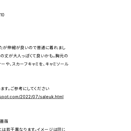
10
たが伸縮が良いので普通に着れまし
めの丈が大人っぽくて良いかも。胸元の
ーや、スカーフキャミを、キャミソール
ます。ご参考にしてください
gspot.com/2022/07/saleuk.html
ズ薔薇
とは若干異なります。イメージは同じ