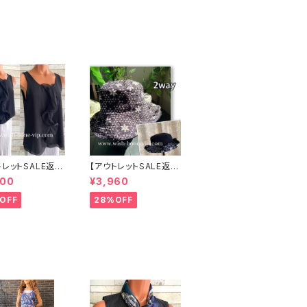
ャージワンピー
パリ｜プリントワンピー
黒グレンチェックフ
ス｜ジャージ・ストレッ
チ カシュクールワンピ
ース/リーフプリント・ブ
ルー系(T1)
トレットSALE返品
【アウトレットSALE返品
可8/20まで】イ
交換不可8/20まで】ワ
000
¥3,960
 CASADEILU
ッフル立体フラワー＆無
地 2way リバーシブル
OFF
28%OFF
リルトップス /ブラ
ハット・ワイヤー入り変
形ハット・フラワー帽子
【ブラック】