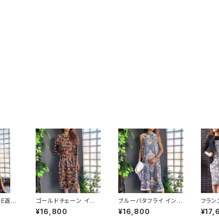
LE返品
ゴールドチェーン イン
ブルーバタフライ インポ
フラン
で】ホ
ポートワンピース｜スト
ートワンピース｜ストレ
ンピー
¥16,800
¥16,800
¥17,
手ニッ
レッチジャージ 七分袖
ッチジャージミモレ・ミ
ARI