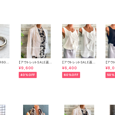
り替え
ワンピース｜ブラック
ディ丈ワンピース｜ブル
ス｜ジ
レワンピ
ー
ス/白
イエロ
ラワー
R6G
【アウトレットSALE返品
【アウトレットSALE返品
【アウ
ボール
交換不可8/20まで】イ
交換不可8/20まで】イ
交換不
¥9,600
¥6,400
¥8,
 サー
タリア製サマージャケッ
タリア製 CASADEILU
タリア製
 NY直
ト｜Made in ITALY｜
CA ITALY｜前フリル＆
CA ITALY｜前フリル＆
40%OFF
60%OFF
50%
リネン麻 飾りエリ ジャ
BIGフリルトップス /ホワ
BIGフ
ケット/ホワイト
イト
ック