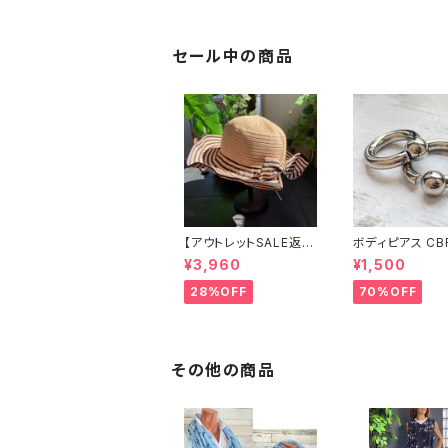
分袖ワンピース｜グリ
トワンピース｜切
ーン
バイカラー ミモ
ース / ブルー＆
ー
セール中の商品
【アウトレットSALE返品
ボディピアス CB
交換不可8/20まで】つ
両耳2個セット 1
¥3,960
¥1,500
ば広サマーハット・通気
ネジ式 簡単脱着
性・軽量 ワイヤー入り
ジカルステンレス
28%OFF
70%OFF
ハット ボーダー＆BIGリ
輸入
ボン・女優帽 UV/紫外
線対策 レディースハッ
ト・帽子【ベージュ】
その他の商品