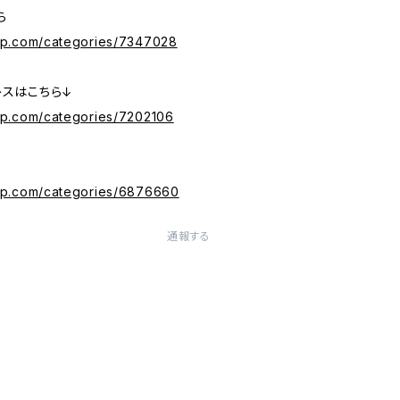
ら
ip.com/categories/7347028
レスはこちら↓
ip.com/categories/7202106
vip.com/categories/6876660
通報する