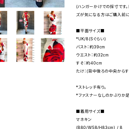
(ハンガーかけでの採寸です。
ズが気になる方はご購入前に
■平面サイズ■
*UK/8(Sぐらい)
バスト：約39cm
ウエスト：約32cm
すそ：約40cm
たけ：(背中後ろの中央からすそ
*ストレッチ有り。
*ファスナーなしのかぶりか
■着用サイズ■
マネキン
(B80/W58/H83cm) / 8