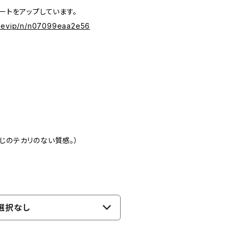
ネートをアップしています。
onevip/n/n07099eaa2e56
％
じのテカリのない質感。）
選択なし