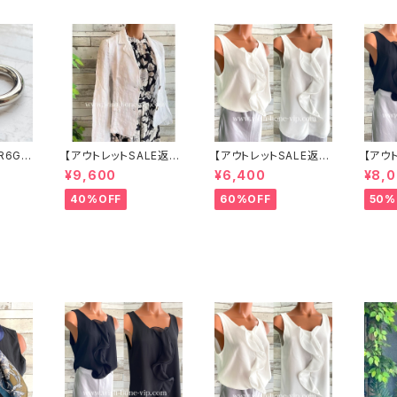
R6G
【アウトレットSALE返品
【アウトレットSALE返品
【アウ
ボール
交換不可8/20まで】イ
交換不可8/20まで】イ
交換不
¥9,600
¥6,400
¥8,
 サー
タリア製サマージャケッ
タリア製 CASADEILU
タリア製
 NY直
ト｜Made in ITALY｜
CA ITALY｜前フリル＆
CA ITALY｜前フリル＆
40%OFF
60%OFF
50%
リネン麻 飾りエリ ジャ
BIGフリルトップス /ホワ
BIGフ
ケット/ホワイト
イト
ック