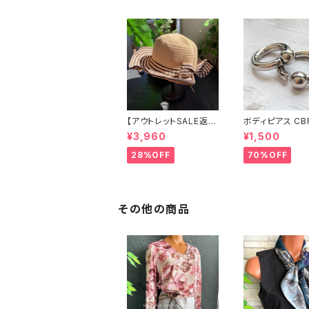
【アウトレットSALE返品
ボディピアス CB
交換不可8/20まで】つ
両耳2個セット 1
¥3,960
¥1,500
ば広サマーハット・通気
ネジ式 簡単脱着
性・軽量 ワイヤー入り
ジカルステンレス
28%OFF
70%OFF
ハット ボーダー＆BIGリ
輸入
ボン・女優帽 UV/紫外
線対策 レディースハッ
ト・帽子【ベージュ】
その他の商品