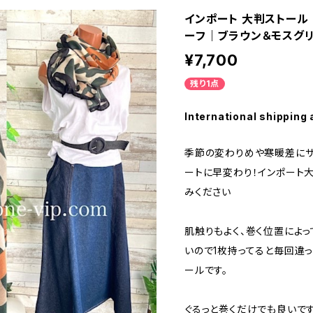
インポート 大判ストール｜
ーフ｜ブラウン＆モスグリ
¥7,700
残り1点
International shipping 
季節の変わりめや寒暖差にサ
ートに早変わり！インポート
みください
肌触りもよく、巻く位置によ
いので1枚持ってると毎回違
ールです。
ぐるっと巻くだけでも良いで