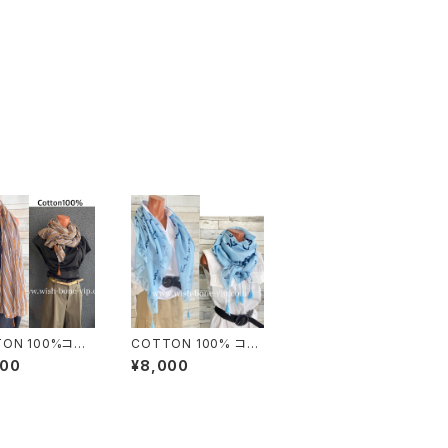
TON 100%コット
COTTON 100% コッ
のストール インポ
トン エッフェル塔 イン
000
¥8,000
判・ロングストー
ポート大判ストール ・心
気性・肌触り良い
地よい肌触りのスカー
フ/エスニックブラ
フ/ブルー＆ネイビー