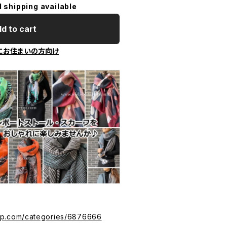
l shipping available
d to cart
にお住まいの方向け
vip.com/categories/6876666