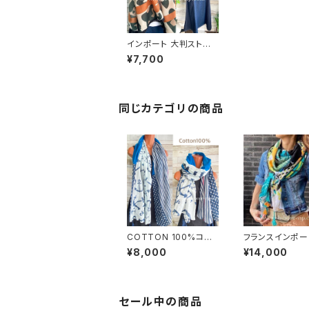
インポート 大判ストー
ル｜190cm ロングスト
¥7,700
ール・スカーフ｜ブラウ
ン＆モスグリーンカモフ
ラ｜VISCOSE
同じカテゴリの商品
COTTON 100%コット
フランスインポー
ン・夏のストール インポ
ストール・スクエ
¥8,000
¥14,000
ート大判ストール ｜通
ッセル付き ポリ
気性・肌触りの良いロン
ストール・スカー
グストール・スカーフ/マ
フリカンプリント G
リン・ブルー
グリーン系
セール中の商品