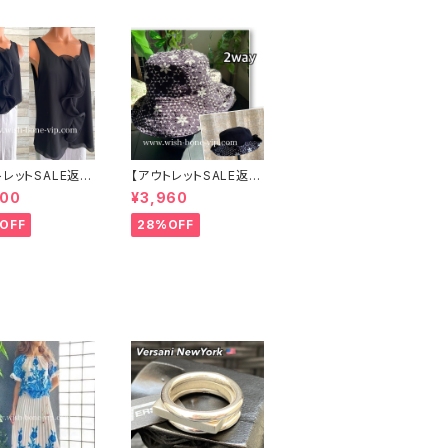
トレットSALE返品
【アウトレットSALE返品
可8/20まで】イ
交換不可8/20まで】ワ
000
¥3,960
 CASADEILU
ッフル立体フラワー＆無
地 2way リバーシブル
OFF
28%OFF
リルトップス /ブラ
ハット・ワイヤー入り変
形ハット・フラワー帽子
【ブラック】