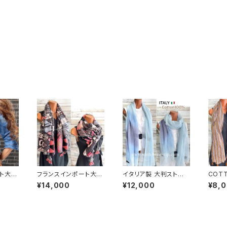
ト大判
フランスインポート大判
イタリア製 大判ストー
COT
ア調タ
ストール・スクエア調タ
ル Made in ITALY C
ン 夏
¥14,000
¥12,000
¥8,
エステル
ッセル付き ポリエステル
OTTON 100% コット
ート大
フ｜ア
ストール・スカーフ｜幾
ン｜ロングストール・心
ル・通
IRL/
何学/ピンクグレー
地よい肌触りのスカー
スカー
フ/ブルーグラデーション
ウン