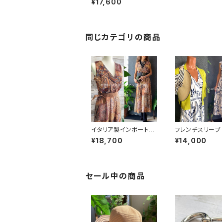
¥17,600
ス｜Made in Italy ド
ルマンスリーブ 長袖 マ
キシドレス・ロングワン
ピース /アフリカン柄オ
レンジ＆グリーン
同じカテゴリの商品
イタリア製インポートロ
フレンチスリーブ
ングドレス｜エスニッ
ワンピース｜リー
¥18,700
¥14,000
ク・オリエンタル柄 マキ
ント フレア袖 ウ
シワンピース/ブラウン
切り替え インポ
＆ゴールド(Free)
ングワンピース 
ドレス /ホワイト
セール
セール中の商品