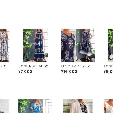
 マキシ
【アウトレットSALE返品
ロングワンピース・マキ
【アウ
フプリ
交換不可8/20まで】イ
シワンピース・サラッと
交換不
¥7,000
¥16,000
¥9,
エスト
タリア製マキシワンピー
軽やか春夏ワンピース・
ングワ
ート ロ
ス インポート ロング
ベルト付き/ネイビー＆
ワンピ
・マキシ
ワンピース ロング丈マ
ホワイトペイズリー
やか春
-期間
キシドレス /ネイビー
ラック