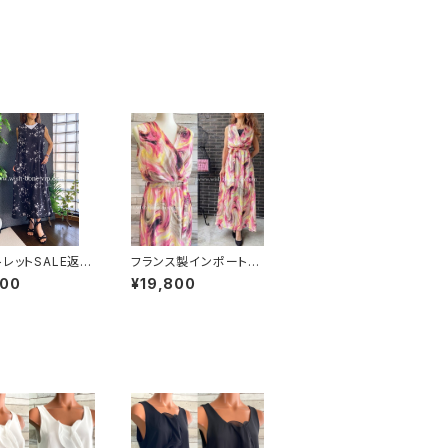
トレットSALE返品
フランス製インポートロ
可8/20まで】ロ
ングワンピース・マキシ
000
¥19,800
ンピース・マキシ
ドレス｜FIFILLES PAR
ース・サラッと軽
IS フィフィーユ・パリ｜
夏ワンピース/ブ
シフォン/ピンクイエロ
フラワー
ーマーブル