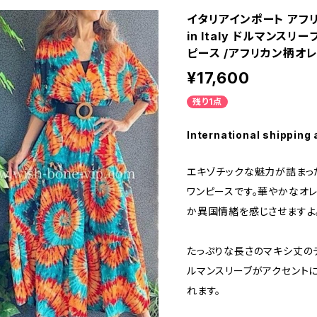
イタリアインポート アフ
in Italy ドルマンス
ピース /アフリカン柄オ
¥17,600
残り1点
International shipping 
エキゾチックな魅力が詰まっ
ワンピースです。華やかなオレ
か異国情緒を感じさせますよ
たっぷりな長さのマキシ丈の
ルマンスリーブがアクセント
れます。