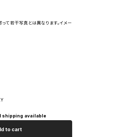
寄って若干写真とは異なります。イメー
LY
l shipping available
d to cart