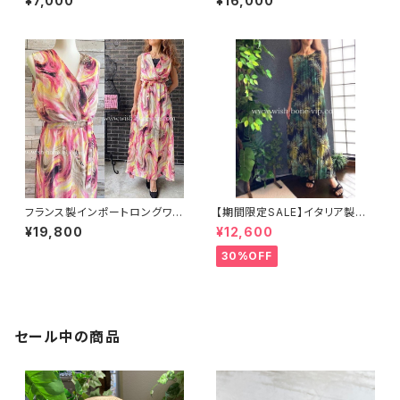
¥7,000
¥16,000
ワンピース インポート ロング
ース・ベルト付き/ネイビー＆ホ
ワンピース ロング丈マキシドレ
ワイトペイズリー
ス /ネイビー
フランス製インポートロングワン
【期間限定SALE】イタリア製イ
ピース・マキシドレス｜FIFILLE
ンポートワンピース Made in I
¥19,800
¥12,600
S PARIS フィフィーユ・パリ｜シ
TALY マキシワンピース｜｜シ
フォン/ピンクイエローマーブル
フォン系プリーツ ロングワンピ
30%OFF
ース/グリーン系ボタニカル(Fre
e)
セール中の商品