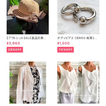
【アウトレットSALE返品交換不
ボディピアス CBR6G 両耳2個
可8/20まで】つば広サマーハッ
セット 1ボール ネジ式 簡単脱着
¥3,960
¥1,500
ト・通気性・軽量 ワイヤー入りハ
サージカルステンレス NY直輸
ット ボーダー＆BIGリボン・女優
入
28%OFF
70%OFF
帽 UV/紫外線対策 レディースハ
ット・帽子【ベージュ】