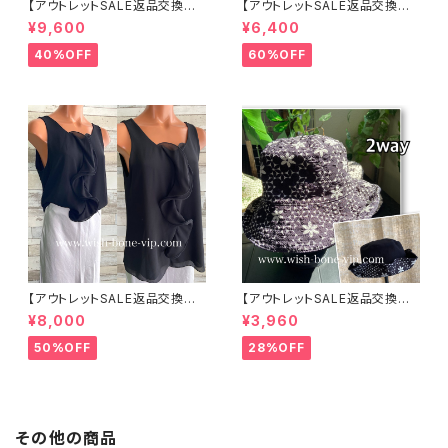
【アウトレットSALE返品交換不
【アウトレットSALE返品交換不
可8/20まで】イタリア製サマー
可8/20まで】イタリア製 CASA
¥9,600
¥6,400
ジャケット｜Made in ITALY｜
DEILUCA ITALY｜前フリル＆B
リネン麻 飾りエリ ジャケット/ホ
IGフリルトップス /ホワイト
40%OFF
60%OFF
ワイト
【アウトレットSALE返品交換不
【アウトレットSALE返品交換不
可8/20まで】イタリア製 CASA
可8/20まで】ワッフル立体フラワ
¥8,000
¥3,960
DEILUCA ITALY｜前フリル＆B
ー＆無地 2way リバーシブルハ
IGフリルトップス /ブラック
ット・ワイヤー入り変形ハット・フ
50%OFF
28%OFF
ラワー帽子【ブラック】
その他の商品