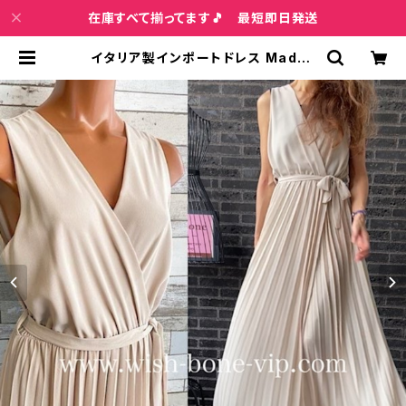
在庫すべて揃ってます🎵 最短即日発送
イタリア製インポートドレス Made i
n ITALY｜シフォンプリーツ・二次
会・パーティーロング丈・マキシワンピ
ース・マキシドレス/ベージュ(Free) |
インポートファッション＆ジュエリー
Wish Bone VIP