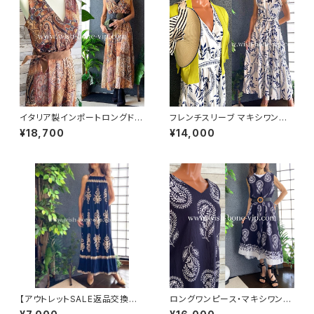
イタリア製インポートロングドレ
フレンチスリーブ マキシワンピ
ス｜エスニック・オリエンタル柄
ース｜リーフプリント フレア袖
¥18,700
¥14,000
マキシワンピース/ブラウン＆ゴ
ウエスト切り替え インポート ロ
ールド(Free)
ングワンピース ・マキシドレス /
ホワイト-期間セール
【アウトレットSALE返品交換不
ロングワンピース・マキシワンピ
可8/20まで】イタリア製マキシ
ース・サラッと軽やか春夏ワンピ