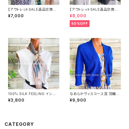
【アウトレットSALE返品交換不
【アウトレットSALE返品交換不
可フランス製インポートワンピー
可8/20まで】イタリア製 CASA
¥7,000
¥8,000
ス｜FIFILLES de PARIS フィ
DEILUCA ITALY｜前フリル＆B
フィーユ・パリ｜プリントワンピ
IGフリルトップス /ブラック
50%OFF
ース｜ジャージ・ストレッチ 膝丈
ワンピース/シック(T2)(T3)
100% SILK FEELING インポ
なめらかヴィスコース混 羽織り
ートスカーフ｜ 透けシフォンス
カーディガン USAインポート/ブ
¥3,800
¥9,900
カーフ・アレンジ小さめスカー
ルー
フ・バッグスカーフ/ピンク系
CATEGORY