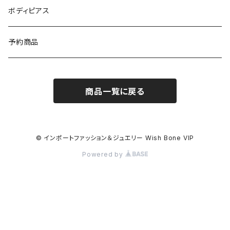
イギリス製ワンピース
ニット・セーター(春秋冬)
ピアス・イヤリング
ボディピアス
イタリア製コート
ブレスレット・バングル
予約商品
その他のアウター
VERSANIジュエリー｜ベルサーニSILVER925
商品一覧に戻る
© インポートファッション＆ジュエリー Wish Bone VIP
Powered by