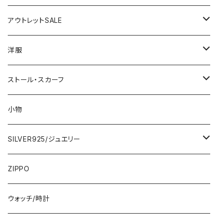
アウトレットSALE
1000円
洋服
2000円
インポートワンピース
ストール・スカーフ
ロング・マキシ
3000円
トップス・カーディガン・アウター
大判ストール・ロングスカーフ
小物
ひざ・ミディ
カーディガン
5000円
スカート・パンツ
小さめスカーフ
SILVER925/ジュエリー
フランス製ワンピース
イタリア製ジャケット
7000円
コットンストール・スカーフ
指輪・リング
ZIPPO
イタリア製ワンピース
トップス・シャツ
冬物・マフラー
ネックレス・ペンダントトップ
ウォッチ/時計