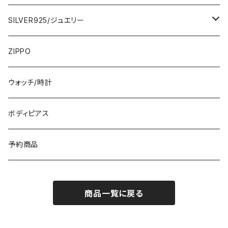
ひざ・ミディ
カーディガン
5000円
スカート・パンツ
小さめスカーフ
SILVER925/ジュエリー
フランス製ワンピース
イタリア製ジャケット
7000円
コットンストール・スカーフ
指輪・リング
ZIPPO
イタリア製ワンピース
トップス・シャツ
冬物・マフラー
ネックレス・ペンダントトップ
ウォッチ/時計
イギリス製ワンピース
ニット・セーター(春秋冬)
ピアス・イヤリング
ボディピアス
イタリア製コート
ブレスレット・バングル
予約商品
その他のアウター
VERSANIジュエリー｜ベルサーニSILVER925
商品一覧に戻る