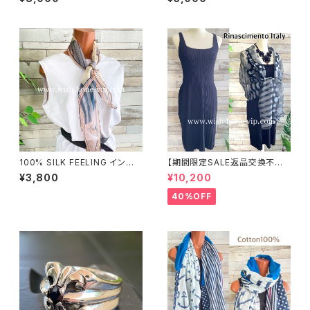
トール・心地よい肌触りのスカー
ート・ロング丈マキシワンピース
フ/ネイビー＆レッド
｜フレアAライン・ストレッチ製ジ
ャージ/ブルーフラワー(S)(L)
100% SILK FEELING インポ
【期間限定SALE返品交換不可
ートスカーフ｜ 透けシフォンス
8/20まで】イタリア製インポート
¥3,800
¥10,200
カーフ・アレンジ小さめスカー
ワンピース｜Rinascimentoリ
フ・バッグスカーフ/ピンク系
ナシメント｜プリーツ リブ織りサ
40%OFF
マーニットワンピース/ブラック
(SM)