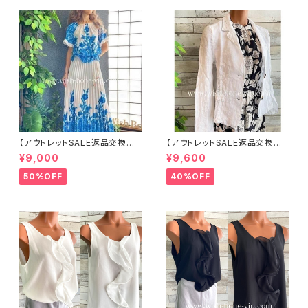
【アウトレットSALE返品交換不
【アウトレットSALE返品交換不
可8/20まで】イタリア製ロング・
可8/20まで】イタリア製サマー
¥9,000
¥9,600
マキシスカート＆トップス セット
ジャケット｜Made in ITALY｜
アップ /ホワイト＆ブルー(S)(M)
リネン麻 飾りエリ ジャケット/ホ
50%OFF
40%OFF
(L)
ワイト