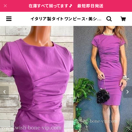
在庫すべて揃ってます🎵 最短即日発送
イタリア製タイトワンピース・美シル
エットタイトドレス｜RINASCIMEN
TO/リナシメント インポート二次会・
パーティードレス/ピンクパープル系
(S) | インポートファッション＆ジュエ
リー Wish Bone VIP