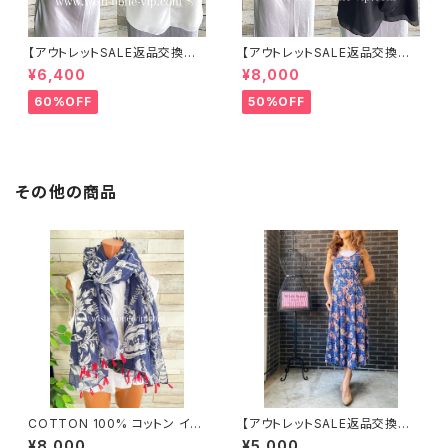
【アウトレットSALE返品交換不
【アウトレットSALE返品交換不
可8/20まで】イタリア製 CASA
可8/20まで】イタリア製 CASA
¥6,400
¥8,000
DEILUCA ITALY｜前フリル＆B
DEILUCA ITALY｜前フリル＆B
IGフリルトップス /ホワイト
IGフリルトップス /ブラック
60%OFF
50%OFF
その他の商品
COTTON 100% コットン イン
【アウトレットSALE返品交換不
ポート大判ストール ｜ロングス
可8/20まで】フランス製インポ
¥8,000
¥5,000