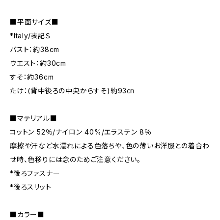
■平面サイズ■
*Italy/表記Ｓ
バスト：約38cm
ウエスト：約30cm
すそ：約36cm
たけ：(背中後ろの中央からすそ)約93㎝
■マテリアル■
コットン 52％/ナイロン 40%/エラステン 8％
摩擦や汗など水濡れによる色落ちや、色の薄いお洋服との着合わ
せ時、色移りには念のためご注意ください。
*後ろファスナー
*後ろスリット
■カラー■