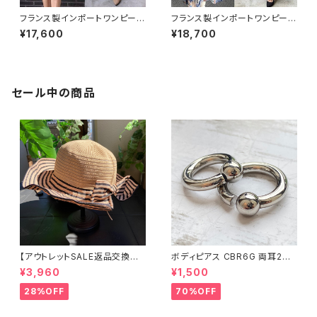
フランス製インポートワンピース
フランス製インポートワンピース
｜LONKEL PARIS｜タイトワン
｜FIFILLES de PARIS フィフィ
¥17,600
¥18,700
ピース｜ジャージワンピース/白
ーユ・パリ｜プリントワンピース
黒グレンチェックフラワー
｜ジャージ・ストレッチ カシュク
ールワンピース/リーフプリント・
ブルー系(T1)
セール中の商品
【アウトレットSALE返品交換不
ボディピアス CBR6G 両耳2個
可8/20まで】つば広サマーハッ
セット 1ボール ネジ式 簡単脱着
¥3,960
¥1,500
ト・通気性・軽量 ワイヤー入りハ
サージカルステンレス NY直輸
ット ボーダー＆BIGリボン・女優
入
28%OFF
70%OFF
帽 UV/紫外線対策 レディースハ
ット・帽子【ベージュ】