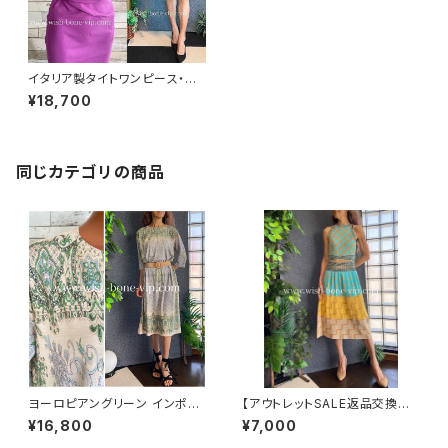
イタリア製タイトワンピース・美
シルエットタイトドレス｜RINAS
¥18,700
CIMENTO/リナシメント インポ
ート二次会・パーティードレス/ピ
ンクパープル系(S)
同じカテゴリの商品
ヨーロピアングリーン インポー
【アウトレットSALE返品交換不
トワンピース｜ストレッチジャー
可8/20まで】ホルターネック＆
¥16,800
¥7,000
ジ 七分袖ワンピース｜グリーン
厚手ニットワンピース｜切り替え