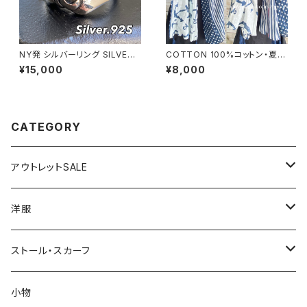
NY発 シルバーリング SILVER9
COTTON 100%コットン・夏の
25 百合 王冠 フローラルリング
ストール インポート大判ストー
¥15,000
¥8,000
ブラックストーン 指輪
ル ｜通気性・肌触りの良いロン
グストール・スカーフ/マリン・ブ
ルー
CATEGORY
アウトレットSALE
1000円
洋服
2000円
インポートワンピース
ストール・スカーフ
ロング・マキシ
3000円
トップス・カーディガン・アウター
大判ストール・ロングスカーフ
小物