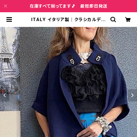
在庫すべて揃ってます🎵 最短即日発送
ITALY イタリア製｜クラシカルデザ
イン 厚手ニット アウター・ポンチョ・
マント風｜ネイビー | インポートファ
ッション＆ジュエリー Wish Bone V
IP