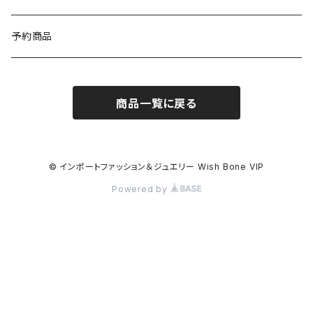
イタリア製コート
ブレスレット・バングル
予約商品
その他のアウター
VERSANIジュエリー｜ベルサーニSILVER925
商品一覧に戻る
© インポートファッション＆ジュエリー Wish Bone VIP
Powered by