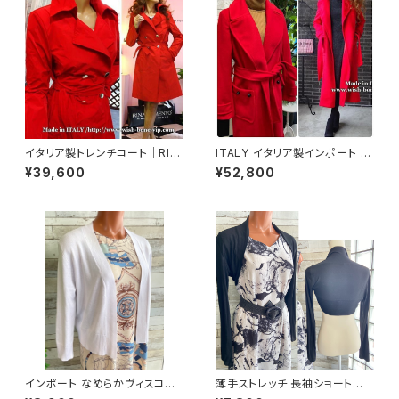
イタリア製トレンチコート｜RIN
ITALY イタリア製インポート RI
ASCIMENTO/リナシメント｜ダ
NASCIMENTO/リナシメント｜
¥39,600
¥52,800
ブルボタン・リボンベルト・ツヤ
厚手ロングコート/レッド(XS) ア
有りトレンチコート/レッド
ウトレットSALE返品交換不可
インポート なめらかヴィスコー
薄手ストレッチ 長袖ショートボ
ス混 羽織りもの 八分袖・長袖カ
レロ・ロングスリーブカーディガ