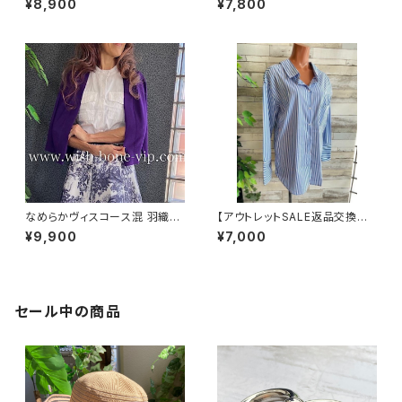
¥8,900
¥7,800
ーディガン/ホワイト
ン UV・紫外線対策 羽織りもの
ボレロ/ブラック
なめらかヴィスコース混 羽織り
【アウトレットSALE返品交換不
カーディガン USAインポート/パ
可8/20まで】フランスインポー
¥9,900
¥7,000
ープル
ト・BIGシャツ｜ピンストライプ
デザインシャツ・後ろ飾りアクセ
サリー ロングシャツ/ブルー
セール中の商品