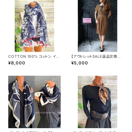
COTTON 100% コットン イン
【アウトレットSALE返品交換不
ポート大判ストール ｜ロングス
可8/20まで】フランス製インポ
¥8,000
¥5,000
トール・心地よい肌触りのスカー
ートワンピース｜LONNKEL P
フ/ネイビー＆レッド
ARIS クラシカルデザイン｜ボッ
クスプリーツ ワンピース/ブラウ
ン系