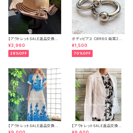
【アウトレットSALE返品交換不
ボディピアス CBR6G 両耳2個
可8/20まで】つば広サマーハッ
セット 1ボール ネジ式 簡単脱着
¥3,960
¥1,500
ト・通気性・軽量 ワイヤー入りハ
サージカルステンレス NY直輸
ット ボーダー＆BIGリボン・女優
入
28%OFF
70%OFF
帽 UV/紫外線対策 レディースハ
ット・帽子【ベージュ】
【アウトレットSALE返品交換不
【アウトレットSALE返品交換不
可8/20まで】イタリア製ロング・
可8/20まで】イタリア製サマー
¥9,000
¥9,600