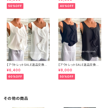
マキシスカート＆トップス セット
ジャケット｜Made in ITALY｜
アップ /ホワイト＆ブルー(S)(M)
リネン麻 飾りエリ ジャケット/ホ
50%OFF
40%OFF
(L)
ワイト
【アウトレットSALE返品交換不
【アウトレットSALE返品交換不
可8/20まで】イタリア製 CASA
可8/20まで】イタリア製 CASA
¥6,400
¥8,000
DEILUCA ITALY｜前フリル＆B
DEILUCA ITALY｜前フリル＆B
IGフリルトップス /ホワイト
IGフリルトップス /ブラック
60%OFF
50%OFF
その他の商品