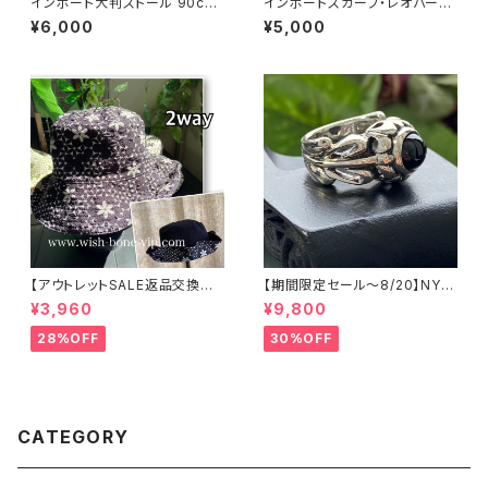
インポート大判ストール 90cm
インポートスカーフ・レオパード/
大判スクエア Silk Feeling お
ヒョウ柄 小さめスカーフ ツヤス
¥6,000
¥5,000
しゃれなツヤスカーフ/ネイビー
カーフ・バッグスカーフ/レオパー
ド
【アウトレットSALE返品交換不
【期間限定セール～8/20】NYシ
可8/20まで】ワッフル立体フラワ
ルバーリング 特大メンズリング
¥3,960
¥9,800
ー＆無地 2way リバーシブルハ
SILVER925 フェザーリング ナ
ット・ワイヤー入り変形ハット・フ
バホ族 インディアンジュエリー
28%OFF
30%OFF
ラワー帽子【ブラック】
太め 指輪 ホピ
CATEGORY