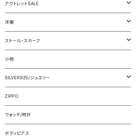
アウトレットSALE
1000円
洋服
2000円
インポートワンピース
ストール・スカーフ
ロング・マキシ
3000円
トップス・カーディガン・アウター
大判ストール・ロングスカーフ
小物
ひざ・ミディ
カーディガン
5000円
スカート・パンツ
小さめスカーフ
SILVER925/ジュエリー
フランス製ワンピース
イタリア製ジャケット
7000円
コットンストール・スカーフ
指輪・リング
ZIPPO
イタリア製ワンピース
トップス・シャツ
冬物・マフラー
ネックレス・ペンダントトップ
ウォッチ/時計
イギリス製ワンピース
ニット・セーター(春秋冬)
ピアス・イヤリング
ボディピアス