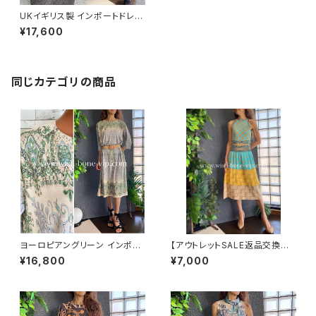
UKイギリス製 インポートドレ
ス・総レース タイトワンピース・
¥17,600
パーティー・二次会ドレス ひざ
丈タイトワンピース/ブラック (1
2)
同じカテゴリの商品
ヨーロピアングリーン インポー
【アウトレットSALE返品交換不
トワンピース｜ストレッチジャー
可8/20まで】ホルターネック＆
¥16,800
¥7,000
ジ 七分袖ワンピース｜グリーン
厚手ニットワンピース｜切り替え
バイカラー ミモレワンピース /
ブルー＆イエロー