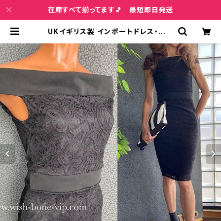
在庫すべて揃ってます🎵 最短即日発送
UKイギリス製 インポートドレス・総レ
ース タイトワンピース・パーティー・
二次会ドレス ひざ丈タイトワンピー
ス/ブラック (12) | インポートファッ
ション＆ジュエリー Wish Bone VIP