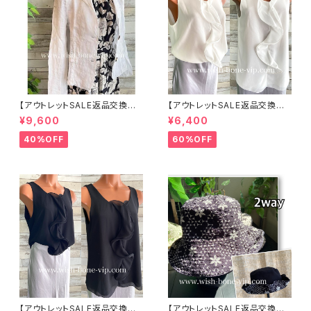
【アウトレットSALE返品交換不
【アウトレットSALE返品交換不
可8/20まで】イタリア製サマー
可8/20まで】イタリア製 CASA
¥9,600
¥6,400
ジャケット｜Made in ITALY｜
DEILUCA ITALY｜前フリル＆B
リネン麻 飾りエリ ジャケット/ホ
IGフリルトップス /ホワイト
40%OFF
60%OFF
ワイト
【アウトレットSALE返品交換不
【アウトレットSALE返品交換不