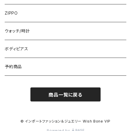
フランス製ワンピース
イタリア製ジャケット
7000円
コットンストール・スカーフ
指輪・リング
ZIPPO
イタリア製ワンピース
トップス・シャツ
冬物・マフラー
ネックレス・ペンダントトップ
ウォッチ/時計
イギリス製ワンピース
ニット・セーター(春秋冬)
ピアス・イヤリング
ボディピアス
イタリア製コート
ブレスレット・バングル
予約商品
その他のアウター
VERSANIジュエリー｜ベルサーニSILVER925
商品一覧に戻る
© インポートファッション＆ジュエリー Wish Bone VIP
Powered by