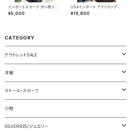
インポートスカーフ 渋い色フラ
USAインポート アフリカンプリ
ワー小さめスカーフ ツヤスカー
ント ロングドレス｜アレンジ次
¥5,000
¥19,800
フ・バッグスカーフ/カーキフラワ
第なマキシワンピース｜ビビット
ー
なビタミンカラー/ブルー＆イエ
ロー
CATEGORY
アウトレットSALE
1000円
洋服
2000円
インポートワンピース
ストール・スカーフ
ロング・マキシ
3000円
トップス・カーディガン・アウター
大判ストール・ロングスカーフ
小物
ひざ・ミディ
カーディガン
5000円
スカート・パンツ
小さめスカーフ
SILVER925/ジュエリー