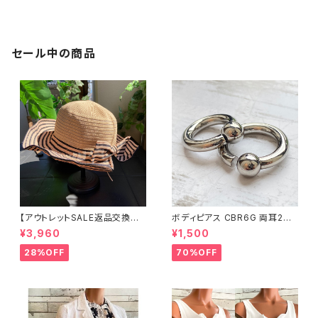
黒グレンチェックフラワー
｜ジャージ・ストレッチ カシュク
ールワンピース/リーフプリント・
ブルー系(T1)
セール中の商品
【アウトレットSALE返品交換不
ボディピアス CBR6G 両耳2個
可8/20まで】つば広サマーハッ
セット 1ボール ネジ式 簡単脱着
¥3,960
¥1,500
ト・通気性・軽量 ワイヤー入りハ
サージカルステンレス NY直輸
ット ボーダー＆BIGリボン・女優
入
28%OFF
70%OFF
帽 UV/紫外線対策 レディースハ
ット・帽子【ベージュ】