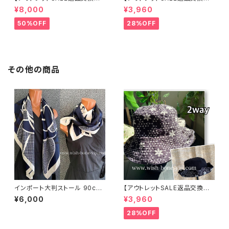
可8/20まで】イタリア製 CASA
可8/20まで】ワッフル立体フラワ
¥8,000
¥3,960
DEILUCA ITALY｜前フリル＆B
ー＆無地 2way リバーシブルハ
IGフリルトップス /ブラック
ット・ワイヤー入り変形ハット・フ
50%OFF
28%OFF
ラワー帽子【ブラック】
その他の商品
インポート大判ストール 90cm
【アウトレットSALE返品交換不
大判スクエア Silk Feeling お
可8/20まで】ワッフル立体フラワ
¥6,000
¥3,960
しゃれなツヤスカーフ/ネイビー
ー＆無地 2way リバーシブルハ
ット・ワイヤー入り変形ハット・フ
28%OFF
ラワー帽子【ブラック】