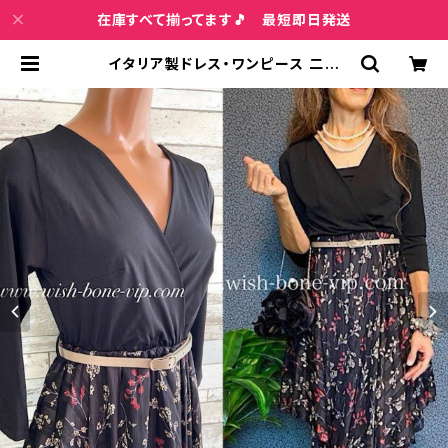
在庫すべて揃ってます🎵 最短即日発送
イタリア製ドレス・ワンピース 二次
会・イベント・パーティードレス 七分
袖＆切り替え すそアシンメトリーワン
ピース-おまけベルト付き | インポー
トファッション＆ジュエリー Wish Bo
ne VIP