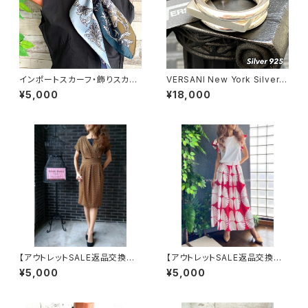
インポートスカーフ・飾りスカー
VERSANI New York Silver9
フ・スクエア小さめスカーフ ツヤ
25 ベルサーニNY 3連シルバー
¥5,000
¥18,000
スカーフ・バッグスカーフ/ネイビ
リング【16～26号】 スクエアー
ー＆カーキ・ブルー
デザイン｜3連タイプ/Square
Stackable Ring
【アウトレットSALE返品交換不
【アウトレットSALE返品交換不
可8/20まで】フランス製インポ
可8/20まで】イタリア製インポ
¥5,000
¥5,000
ートワンピース｜LONNKEL P
ート セットアップドレス｜ロング
ARIS クラシカルデザイン｜ボッ
スカート＆カットソーSET｜Ma
クスプリーツ ワンピース/ブラウ
de in Italy/ホワイト＆レッド(S)