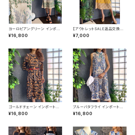
ヨーロピアングリーン インポー
【アウトレットSALE返品交換不
トワンピース｜ストレッチジャー
可8/20まで】ホルターネック＆
¥16,800
¥7,000
ジ 七分袖ワンピース｜グリーン
厚手ニットワンピース｜切り替え
バイカラー ミモレワンピース /
ブルー＆イエロー
ゴールドチェーン インポートワ
ブルーバタフライ インポートワ
ンピース｜ストレッチジャージ
ンピース｜ストレッチジャージミ
¥16,800
¥16,800
七分袖ワンピース｜ブラック
モレ・ミディ丈ワンピース｜ブル
ー