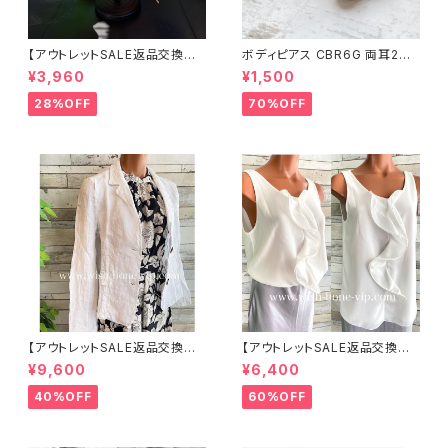
【アウトレットSALE返品交換不
ボディピアス CBR6G 両耳2個
可8/20まで】つば広サマーハッ
セット 1ボール ネジ式 簡単脱着
¥3,960
¥1,500
ト・通気性・軽量 ワイヤー入りハ
サージカルステンレス NY直輸
ット ボーダー＆BIGリボン・女優
入
28%OFF
70%OFF
帽 UV/紫外線対策 レディースハ
ット・帽子【ベージュ】
【アウトレットSALE返品交換不
【アウトレットSALE返品交換不
可8/20まで】イタリア製サマー
可8/20まで】イタリア製 CASA
¥9,600
¥6,400
ジャケット｜Made in ITALY｜
DEILUCA ITALY｜前フリル＆B
リネン麻 飾りエリ ジャケット/ホ
IGフリルトップス /ホワイト
40%OFF
60%OFF
ワイト