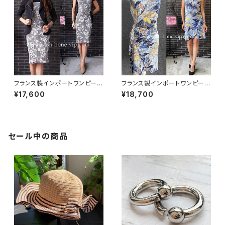
フランス製インポートワンピース
フランス製インポートワンピース
｜LONKEL PARIS｜タイトワン
｜FIFILLES de PARIS フィフィ
¥17,600
¥18,700
ピース｜ジャージワンピース/白
ーユ・パリ｜プリントワンピース
黒グレンチェックフラワー
｜ジャージ・ストレッチ カシュク
ールワンピース/リーフプリント・
ブルー系(T1)
セール中の商品