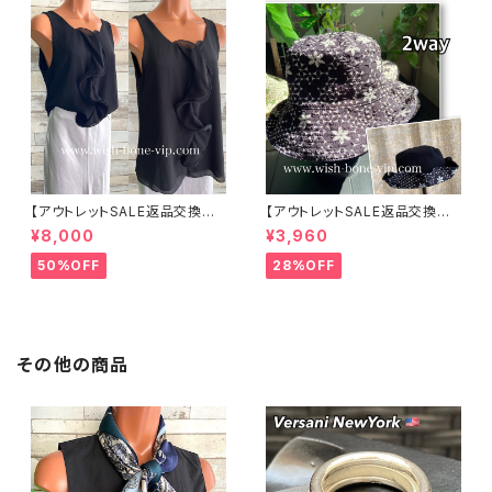
【アウトレットSALE返品交換不
【アウトレットSALE返品交換不
可8/20まで】イタリア製 CASA
可8/20まで】ワッフル立体フラワ
¥8,000
¥3,960
DEILUCA ITALY｜前フリル＆B
ー＆無地 2way リバーシブルハ
IGフリルトップス /ブラック
ット・ワイヤー入り変形ハット・フ
50%OFF
28%OFF
ラワー帽子【ブラック】
その他の商品