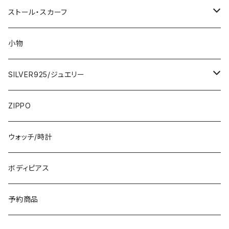
2000円
インポートワンピース
ストール・スカーフ
ロング・マキシ
3000円
トップス・カーディガン・アウター
大判ストール・ロングスカーフ
小物
ひざ・ミディ
カーディガン
5000円
スカート・パンツ
小さめスカーフ
SILVER925/ジュエリー
フランス製ワンピース
イタリア製ジャケット
7000円
コットンストール・スカーフ
指輪・リング
ZIPPO
イタリア製ワンピース
トップス・シャツ
冬物・マフラー
ネックレス・ペンダントトップ
ウォッチ/時計
イギリス製ワンピース
ニット・セーター(春秋冬)
ピアス・イヤリング
ボディピアス
イタリア製コート
ブレスレット・バングル
予約商品
その他のアウター