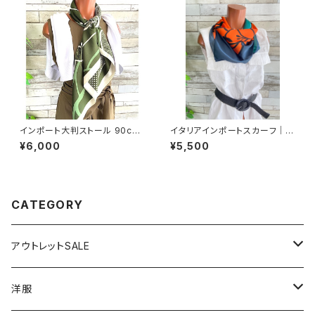
ン系
(M)(L)(XL)
インポート大判ストール 90cm
イタリアインポートスカーフ｜小
大判スクエア Silk Feeling お
さめスカーフ ツヤスカーフ・SIL
¥6,000
¥5,500
しゃれスカーフ/グリーン
K風 バッグスカーフ/オレンジ＆
ブルー系
CATEGORY
アウトレットSALE
1000円
洋服