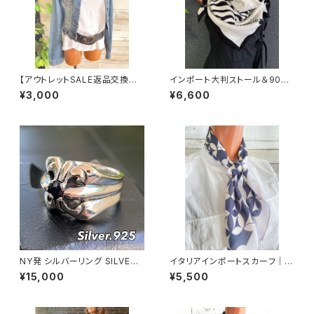
【アウトレットSALE返品交換不
インポート大判ストール＆90c
可8/20まで】イタリア/ITALYイ
mスクエア モノトーンスカーフ
¥3,000
¥6,600
ンポート 大判ストール・SILK F
｜ホワイト＆ブラック馬ホース
eeling ツヤ/ロングストール・ス
カーフ/爽やかブルー
NY発 シルバーリング SILVER9
イタリアインポートスカーフ｜小
25 百合 王冠 フローラルリング
さめスカーフ ツヤスカーフ・SIL
¥15,000
¥5,500
ブラックストーン 指輪
K風 バッグスカーフ/ネイビー＆
ホワイト