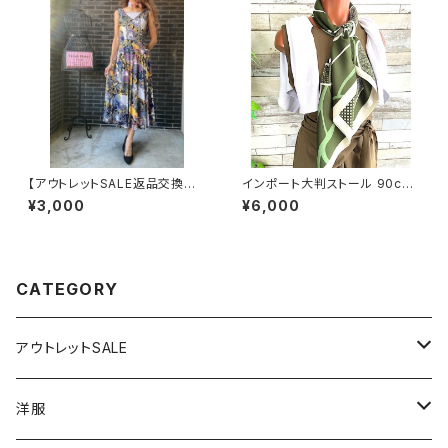
【アウトレットSALE返品交換不
インポート大判ストール 90cm
可8/20まで】フランス製インポ
大判スクエア Silk Feeling お
¥3,000
¥6,000
ート・ロング丈マキシワンピース
しゃれスカーフ/グリーン
｜フレアAライン・ストレッチ製ジ
ャージ/イエロー系プリント
CATEGORY
アウトレットSALE
1000円
洋服