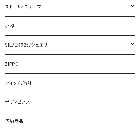
2000円
インポートワンピース
ストール・スカーフ
ロング・マキシ
3000円
トップス・カーディガン・アウター
大判ストール・ロングスカーフ
小物
ひざ・ミディ
カーディガン
5000円
スカート・パンツ
小さめスカーフ
SILVER925/ジュエリー
フランス製ワンピース
イタリア製ジャケット
7000円
コットンストール・スカーフ
指輪・リング
ZIPPO
イタリア製ワンピース
トップス・シャツ
冬物・マフラー
ネックレス・ペンダントトップ
ウォッチ/時計
イギリス製ワンピース
ニット・セーター(春秋冬)
ピアス・イヤリング
ボディピアス
イタリア製コート
ブレスレット・バングル
予約商品
その他のアウター
VERSANIジュエリー｜ベルサーニSILVER925