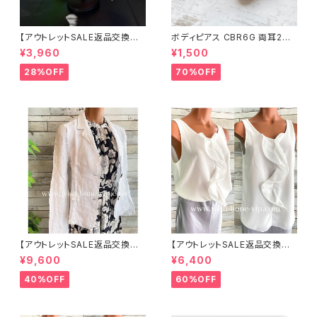
【アウトレットSALE返品交換不
ボディピアス CBR6G 両耳2個
可8/20まで】つば広サマーハッ
セット 1ボール ネジ式 簡単脱着
¥3,960
¥1,500
ト・通気性・軽量 ワイヤー入りハ
サージカルステンレス NY直輸
ット ボーダー＆BIGリボン・女優
入
28%OFF
70%OFF
帽 UV/紫外線対策 レディースハ
ット・帽子【ベージュ】
【アウトレットSALE返品交換不
【アウトレットSALE返品交換不
可8/20まで】イタリア製サマー
可8/20まで】イタリア製 CASA
¥9,600
¥6,400
ジャケット｜Made in ITALY｜
DEILUCA ITALY｜前フリル＆B
リネン麻 飾りエリ ジャケット/ホ
IGフリルトップス /ホワイト
40%OFF
60%OFF
ワイト