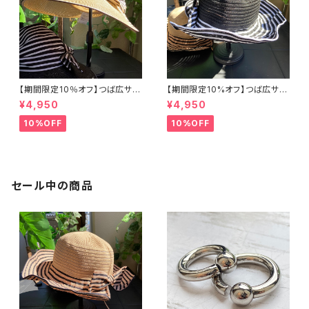
【期間限定10％オフ】つば広サマ
【期間限定10%オフ】つば広サマ
ーハット・サンバイザー ボーダ
ーハット・通気性・軽量 ワイヤー
¥4,950
¥4,950
ー切り替え BIGリボン・女優帽
入りハット ボーダー＆BIGリボ
紫外線対策 レディースハット・帽
ン・女優帽 紫外線/UV対策 レデ
10%OFF
10%OFF
子【ベージュ】
ィースハット・帽子【ブラック】
セール中の商品