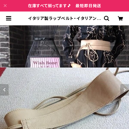
在庫すべて揃ってます🎵 最短即日発送
イタリア製ラップベルト・イタリアンレ
ザー本革ベルト｜Made in ITALY
ラップ巻きロングベルト/ベージュ |
インポートファッション＆ジュエリー
Wish Bone VIP