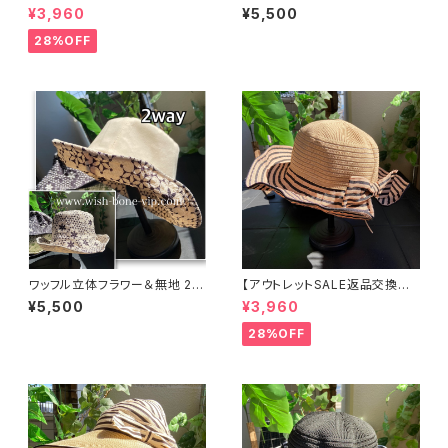
可8/20まで】ワッフル立体フラワ
ay リバーシブルハット・ワイヤー
¥3,960
¥5,500
ー＆無地 2way リバーシブルハ
入り変形ハット・フラワー帽子【ラ
ット・ワイヤー入り変形ハット・フ
イトグリーン】
28%OFF
ラワー帽子【ブラック】
ワッフル立体フラワー＆無地 2w
【アウトレットSALE返品交換不
ay リバーシブルハット・ワイヤー
可8/20まで】つば広サマーハッ
¥5,500
¥3,960
入り変形ハット・フラワー帽子
ト・通気性・軽量 ワイヤー入りハ
【クリームベージュ】
ット ボーダー＆BIGリボン・女優
28%OFF
帽 UV/紫外線対策 レディースハ
ット・帽子【ベージュ】