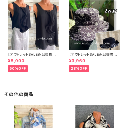
【アウトレットSALE返品交換不
【アウトレットSALE返品交換不
可8/20まで】イタリア製 CASA
可8/20まで】ワッフル立体フラワ
¥8,000
¥3,960
DEILUCA ITALY｜前フリル＆B
ー＆無地 2way リバーシブルハ
IGフリルトップス /ブラック
ット・ワイヤー入り変形ハット・フ
50%OFF
28%OFF
ラワー帽子【ブラック】
その他の商品