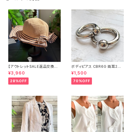
【アウトレットSALE返品交換不
ボディピアス CBR6G 両耳2個
可8/20まで】つば広サマーハッ
セット 1ボール ネジ式 簡単脱着
¥3,960
¥1,500
ト・通気性・軽量 ワイヤー入りハ
サージカルステンレス NY直輸
ット ボーダー＆BIGリボン・女優
入
28%OFF
70%OFF
帽 UV/紫外線対策 レディースハ
ット・帽子【ベージュ】