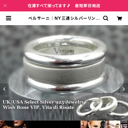
在庫すべて揃ってます🎵 最短即日発送
ベルサーニ｜NY三連シルバーリング
【13～26号】VERSANI NEWYORK
プレーンマット つや消し シルバー92
5リング｜3連タイプ/ラウンド Circl
e Stackable Ring | インポートフ
ァッション＆ジュエリー Wish Bone
VIP