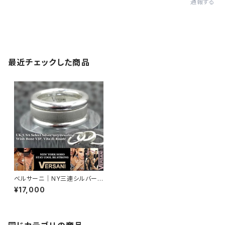
通報する
最近チェックした商品
ベルサーニ｜NY三連シルバーリ
ング【13～26号】VERSANI NE
¥17,000
WYORK プレーンマット つや消
し シルバー925リング｜3連タ
イプ/ラウンド Circle Stackabl
e Ring