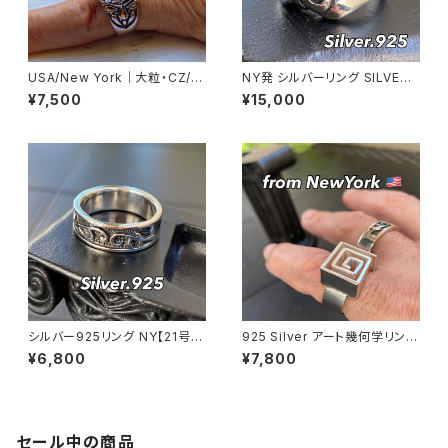
USA/New York｜大粒・CZ/キ
NY発 シルバーリング SILVER9
ュービックジルコニア アンティ
25 百合 王冠 フローラルリング
¥7,500
¥15,000
ークデザイン｜ゴッドリング｜ク
ブラックストーン 指輪
リア＆シルバー＆ゴールド
シルバー925リング NY【21号】
925 Silver アート幾何学リング
指輪 メンズリング SILVER925
渦 立体 ユニセックス フリーサイ
¥6,800
¥7,800
トライバル アラベスク fashion
ズ シルバーリング 銀 指輪 ニ
rings
ューヨーク
セール中の商品