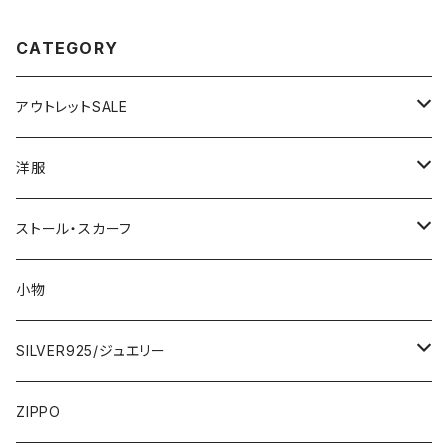
CATEGORY
アウトレットSALE
1000円
洋服
2000円
インポートワンピース
ストール・スカーフ
ロング・マキシ
3000円
トップス・カーディガン・アウター
大判ストール・ロングスカーフ
小物
ひざ・ミディ
カーディガン
5000円
スカート・パンツ
小さめスカーフ
SILVER925/ジュエリー
フランス製ワンピース
イタリア製ジャケット
7000円
コットンストール・スカーフ
指輪・リング
ZIPPO