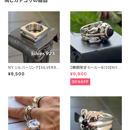
同じカテゴリの商品
NY シルバーリング【SILVER92
【期間限定セール～8/20】NYシ
5】スクエア 指輪 メンズリング
ルバーリング 特大メンズリング
¥9,500
¥9,800
SILVER925 フェザーリング ナ
バホ族 インディアンジュエリー
30%OFF
太め 指輪 ホピ