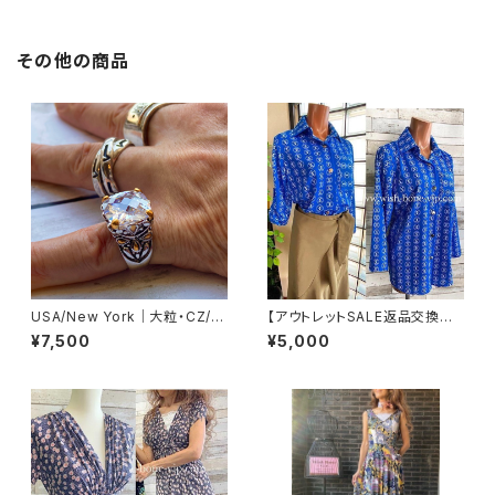
その他の商品
USA/New York｜大粒・CZ/キ
【アウトレットSALE返品交換不
ュービックジルコニア アンティ
可8/20まで】イタリア製シャツ・
¥7,500
¥5,000
ークデザイン｜ゴッドリング｜ク
ブラウス・トップス｜Made in IT
リア＆シルバー＆ゴールド
ALY｜ロールアップ デザイン袖
プリントシャツ/ブルー