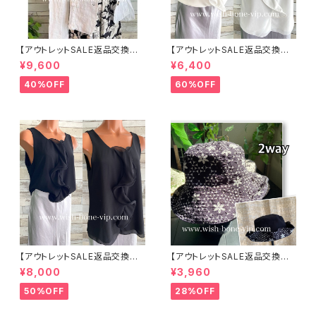
【アウトレットSALE返品交換不
【アウトレットSALE返品交換不
可8/20まで】イタリア製サマー
可8/20まで】イタリア製 CASA
¥9,600
¥6,400
ジャケット｜Made in ITALY｜
DEILUCA ITALY｜前フリル＆B
リネン麻 飾りエリ ジャケット/ホ
IGフリルトップス /ホワイト
40%OFF
60%OFF
ワイト
【アウトレットSALE返品交換不
【アウトレットSALE返品交換不
可8/20まで】イタリア製 CASA
可8/20まで】ワッフル立体フラワ
¥8,000
¥3,960
DEILUCA ITALY｜前フリル＆B
ー＆無地 2way リバーシブルハ
IGフリルトップス /ブラック
ット・ワイヤー入り変形ハット・フ
50%OFF
28%OFF
ラワー帽子【ブラック】