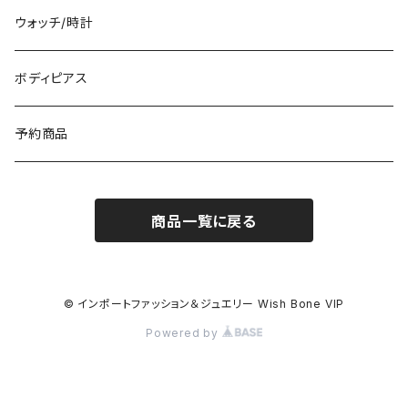
イタリア製ワンピース
トップス・シャツ
冬物・マフラー
ネックレス・ペンダントトップ
ウォッチ/時計
イギリス製ワンピース
ニット・セーター(春秋冬)
ピアス・イヤリング
ボディピアス
イタリア製コート
ブレスレット・バングル
予約商品
その他のアウター
VERSANIジュエリー｜ベルサーニSILVER925
商品一覧に戻る
© インポートファッション＆ジュエリー Wish Bone VIP
Powered by