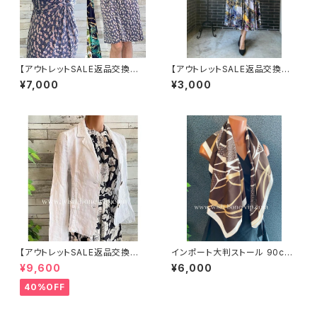
【アウトレットSALE返品交換不
【アウトレットSALE返品交換不
可フランス製インポートワンピー
可8/20まで】フランス製インポ
¥7,000
¥3,000
ス｜FIFILLES de PARIS フィ
ート・ロング丈マキシワンピース
フィーユ・パリ｜プリントワンピ
｜フレアAライン・ストレッチ製ジ
ース｜ジャージ・ストレッチ 膝丈
ャージ/イエロー系プリント
ワンピース/シック(T2)(T3)
【アウトレットSALE返品交換不
インポート大判ストール 90cm
可8/20まで】イタリア製サマー
大判スクエア Silk Feeling お
¥9,600
¥6,000
ジャケット｜Made in ITALY｜
しゃれスカーフ/ブラウン
リネン麻 飾りエリ ジャケット/ホ
40%OFF
ワイト