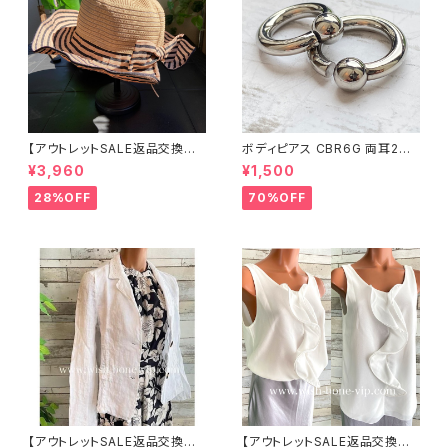
【アウトレットSALE返品交換不
ボディピアス CBR6G 両耳2個
可8/20まで】つば広サマーハッ
セット 1ボール ネジ式 簡単脱着
¥3,960
¥1,500
ト・通気性・軽量 ワイヤー入りハ
サージカルステンレス NY直輸
ット ボーダー＆BIGリボン・女優
入
28%OFF
70%OFF
帽 UV/紫外線対策 レディースハ
ット・帽子【ベージュ】
【アウトレットSALE返品交換不
【アウトレットSALE返品交換不