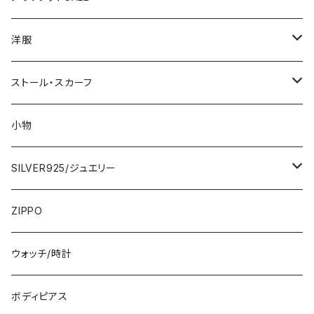
1000円
洋服
2000円
インポートワンピース
ストール・スカーフ
ロング・マキシ
3000円
トップス・カーディガン・アウター
大判ストール・ロングスカーフ
小物
ひざ・ミディ
カーディガン
5000円
スカート・パンツ
小さめスカーフ
SILVER925/ジュエリー
フランス製ワンピース
イタリア製ジャケット
7000円
コットンストール・スカーフ
指輪・リング
ZIPPO
イタリア製ワンピース
トップス・シャツ
冬物・マフラー
ネックレス・ペンダントトップ
ウォッチ/時計
イギリス製ワンピース
ニット・セーター(春秋冬)
ピアス・イヤリング
ボディピアス