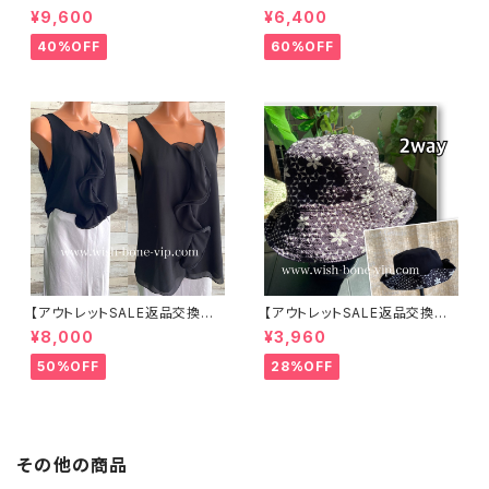
可8/20まで】イタリア製サマー
可8/20まで】イタリア製 CASA
¥9,600
¥6,400
ジャケット｜Made in ITALY｜
DEILUCA ITALY｜前フリル＆B
リネン麻 飾りエリ ジャケット/ホ
IGフリルトップス /ホワイト
40%OFF
60%OFF
ワイト
【アウトレットSALE返品交換不
【アウトレットSALE返品交換不
可8/20まで】イタリア製 CASA
可8/20まで】ワッフル立体フラワ
¥8,000
¥3,960
DEILUCA ITALY｜前フリル＆B
ー＆無地 2way リバーシブルハ
IGフリルトップス /ブラック
ット・ワイヤー入り変形ハット・フ
50%OFF
28%OFF
ラワー帽子【ブラック】
その他の商品