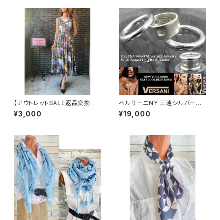
【アウトレットSALE返品交換不
ベルサーニNY 三連シルバーリ
可8/20まで】フランス製インポ
ング【11～16号】VERSANI NE
¥3,000
¥19,000
ート・ロング丈マキシワンピース
WYORK ホールドット｜シルバ
｜フレアAライン・ストレッチ製ジ
ー925リング｜3連タイプ/穴あ
ャージ/イエロー系プリント
きドット Perforated Stackab
le Ring