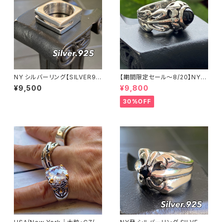
NY シルバーリング【SILVER92
【期間限定セール～8/20】NYシ
5】スクエア 指輪 メンズリング
ルバーリング 特大メンズリング
¥9,500
¥9,800
SILVER925 フェザーリング ナ
バホ族 インディアンジュエリー
30%OFF
太め 指輪 ホピ