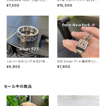
USA/New York｜大粒・CZ/キ
NY発 シルバーリング SILVER9
ュービックジルコニア アンティ
25 百合 王冠 フローラルリング
¥7,500
¥15,000
ークデザイン｜ゴッドリング｜ク
ブラックストーン 指輪
リア＆シルバー＆ゴールド
シルバー925リング NY【21号】
925 Silver アート幾何学リング
指輪 メンズリング SILVER925
渦 立体 ユニセックス フリーサイ
¥6,800
¥7,800
トライバル アラベスク fashion
ズ シルバーリング 銀 指輪 ニ
rings
ューヨーク
セール中の商品