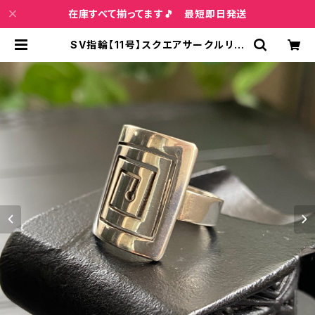
在庫すべて揃ってます🎵 最短即日発送
SV指輪【11号】スクエアサークルリン
グ Silver925 インディアンジュエリ
ー ホピ ナバホ Mexico メキシコシ
ルバー | インポートファッション＆ジ
ュエリー Wish Bone VIP