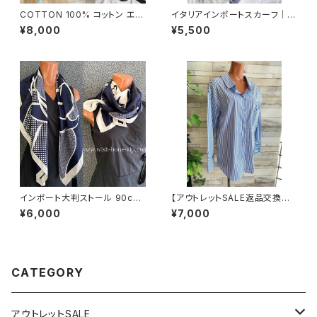
COTTON 100% コットン エッ
イタリアインポートスカーフ｜小
フェル塔 インポート大判ストー
さめスカーフ ツヤスカーフ・SIL
¥8,000
¥5,500
ル ・心地よい肌触りのスカーフ/
K風 バッグスカーフ/ネイビー＆
ブルー＆ネイビー
ホワイト
インポート大判ストール 90cm
【アウトレットSALE返品交換不
大判スクエア Silk Feeling お
可8/20まで】フランスインポー
¥6,000
¥7,000
しゃれなツヤスカーフ/ネイビー
ト・BIGシャツ｜ピンストライプ
デザインシャツ・後ろ飾りアクセ
サリー ロングシャツ/ブルー
CATEGORY
アウトレットSALE