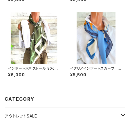
カーフ・アレンジ小さめスカー
ート・ロング丈マキシワンピース
フ・バッグスカーフ/ピンク系
｜フレアAライン・ストレッチ製ジ
ャージ/イエロー系プリント
インポート大判ストール 90cm
イタリアインポートスカーフ｜小
大判スクエア Silk Feeling お
さめスカーフ ツヤスカーフ・SIL
¥6,000
¥5,500
しゃれスカーフ/グリーン
K風 バッグスカーフ/ブルー系フ
ラワー
CATEGORY
アウトレットSALE