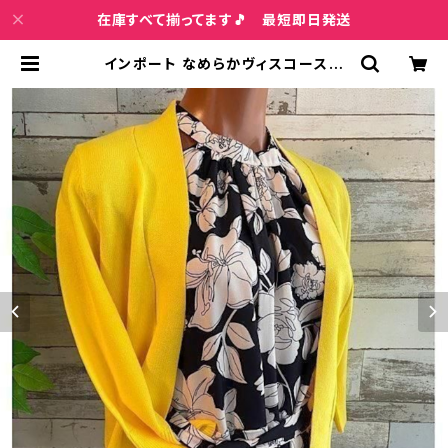
在庫すべて揃ってます🎵 最短即日発送
インポート なめらかヴィスコース混
羽織り 七～八分袖カーディガン/イエ
ロー | インポートファッション＆ジュ
エリー Wish Bone VIP