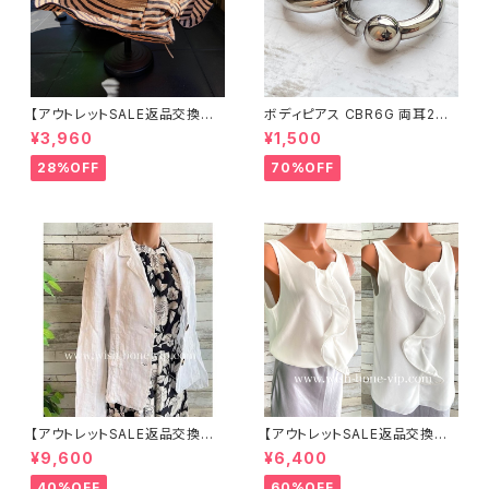
【アウトレットSALE返品交換不
ボディピアス CBR6G 両耳2個
可8/20まで】つば広サマーハッ
セット 1ボール ネジ式 簡単脱着
¥3,960
¥1,500
ト・通気性・軽量 ワイヤー入りハ
サージカルステンレス NY直輸
ット ボーダー＆BIGリボン・女優
入
28%OFF
70%OFF
帽 UV/紫外線対策 レディースハ
ット・帽子【ベージュ】
【アウトレットSALE返品交換不
【アウトレットSALE返品交換不
可8/20まで】イタリア製サマー
可8/20まで】イタリア製 CASA
¥9,600
¥6,400
ジャケット｜Made in ITALY｜
DEILUCA ITALY｜前フリル＆B
リネン麻 飾りエリ ジャケット/ホ
IGフリルトップス /ホワイト
40%OFF
60%OFF