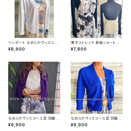
インポート なめらかヴィスコー
薄手ストレッチ 長袖ショートボ
ス混 羽織りもの 八分袖・長袖カ
レロ・ロングスリーブカーディガ
¥8,900
¥7,800
ーディガン/ホワイト
ン UV・紫外線対策 羽織りもの
ボレロ/ブラック
なめらかヴィスコース混 羽織り
なめらかヴィスコース混 羽織り
カーディガン USAインポート/パ
カーディガン USAインポート/ブ
¥9,900
¥9,900
ープル
ルー