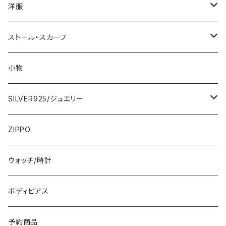
1000円
洋服
2000円
インポートワンピース
ストール・スカーフ
ロング・マキシ
3000円
トップス・カーディガン・アウター
大判ストール・ロングスカーフ
小物
ひざ・ミディ
カーディガン
5000円
スカート・パンツ
小さめスカーフ
SILVER925/ジュエリー
フランス製ワンピース
イタリア製ジャケット
7000円
コットンストール・スカーフ
指輪・リング
ZIPPO
イタリア製ワンピース
トップス・シャツ
冬物・マフラー
ネックレス・ペンダントトップ
ウォッチ/時計
イギリス製ワンピース
ニット・セーター(春秋冬)
ピアス・イヤリング
ボディピアス
イタリア製コート
ブレスレット・バングル
予約商品