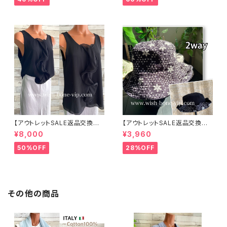
ワイト
【アウトレットSALE返品交換不
【アウトレットSALE返品交換不
可8/20まで】イタリア製 CASA
可8/20まで】ワッフル立体フラワ
¥8,000
¥3,960
DEILUCA ITALY｜前フリル＆B
ー＆無地 2way リバーシブルハ
IGフリルトップス /ブラック
ット・ワイヤー入り変形ハット・フ
50%OFF
28%OFF
ラワー帽子【ブラック】
その他の商品