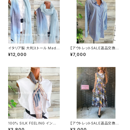
イタリア製 大判ストール Made
【アウトレットSALE返品交換不
in ITALY COTTON 100% コ
可8/20まで】フランスインポー
¥12,000
¥7,000
ットン｜ロングストール・心地よ
ト・BIGシャツ｜ピンストライプ
い肌触りのスカーフ/ブルーグラ
デザインシャツ・後ろ飾りアクセ
デーション
サリー ロングシャツ/ブルー
100% SILK FEELING インポ
【アウトレットSALE返品交換不
ートスカーフ｜ 透けシフォンス
可8/20まで】フランス製インポ
¥3,800
¥3,000