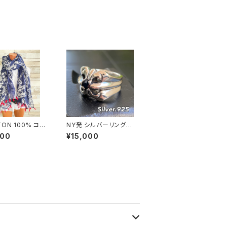
ック
ON 100% コッ
NY発 シルバーリング S
インポート大判スト
ILVER925 百合 王冠
000
¥15,000
｜ロングストール・
フローラルリング ブラッ
い肌触りのスカ
クストーン 指輪
ネイビー＆レッド