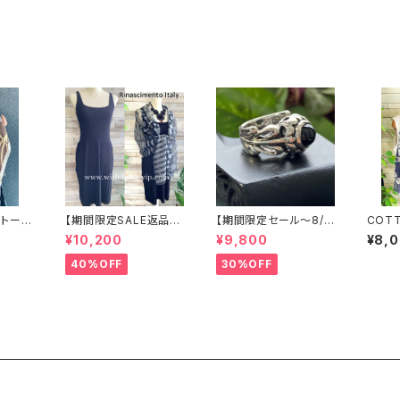
ー(S)(M)(L)
ケット/ホワイト
イト
トール
【期間限定SALE返品交
【期間限定セール～8/2
COTT
ア Si
換不可8/20まで】イタリ
0】NYシルバーリング
トン 
¥10,200
¥9,800
¥8,
おしゃれス
ア製インポートワンピー
特大メンズリング SILV
ール 
ス｜Rinascimentoリ
ER925 フェザーリング
心地よ
40%OFF
30%OFF
ナシメント｜プリーツ リ
ナバホ族 インディアン
ーフ/
ブ織りサマーニットワン
ジュエリー 太め 指輪
ピース/ブラック(SM)
ホピ