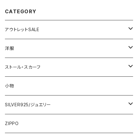
CATEGORY
アウトレットSALE
1000円
洋服
2000円
インポートワンピース
ストール・スカーフ
ロング・マキシ
3000円
トップス・カーディガン・アウター
大判ストール・ロングスカーフ
小物
ひざ・ミディ
カーディガン
5000円
スカート・パンツ
小さめスカーフ
SILVER925/ジュエリー
フランス製ワンピース
イタリア製ジャケット
7000円
コットンストール・スカーフ
指輪・リング
ZIPPO
イタリア製ワンピース