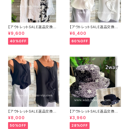
【アウトレットSALE返品交換不
【アウトレットSALE返品交換不
可8/20まで】イタリア製サマー
可8/20まで】イタリア製 CASA
¥9,600
¥6,400
ジャケット｜Made in ITALY｜
DEILUCA ITALY｜前フリル＆B
リネン麻 飾りエリ ジャケット/ホ
IGフリルトップス /ホワイト
40%OFF
60%OFF
ワイト
【アウトレットSALE返品交換不
【アウトレットSALE返品交換不
可8/20まで】イタリア製 CASA
可8/20まで】ワッフル立体フラワ
¥8,000
¥3,960
DEILUCA ITALY｜前フリル＆B
ー＆無地 2way リバーシブルハ
IGフリルトップス /ブラック
ット・ワイヤー入り変形ハット・フ
50%OFF
28%OFF
ラワー帽子【ブラック】