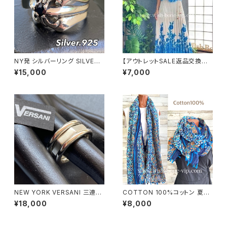
NY発 シルバーリング SILVER9
【アウトレットSALE返品交換不
25 百合 王冠 フローラルリング
可8/20まで】イタリア製ロング・
¥15,000
¥7,000
ブラックストーン 指輪
マキシスカート＆トップス セット
アップ /ホワイト＆ブルー(S)(M)
(L)
NEW YORK VERSANI 三連シ
COTTON 100%コットン 夏の
ルバーリング【19～24号】ポリゴ
ストール インポート大判・ロング
¥18,000
¥8,000
ンデザイン ベルサーニ｜シルバ
ストール・通気性・肌触り良いス
ー925リング｜3連タイプ/カク
カーフ/幾何学ブルーMIX
｜ Polygon Stackable Ring