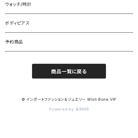
トップス・シャツ
冬物・マフラー
ネックレス・ペンダントトップ
ウォッチ/時計
イギリス製ワンピース
ニット・セーター(春秋冬)
ピアス・イヤリング
ボディピアス
イタリア製コート
ブレスレット・バングル
予約商品
その他のアウター
VERSANIジュエリー｜ベルサーニSILVER925
商品一覧に戻る
© インポートファッション＆ジュエリー Wish Bone VIP
Powered by