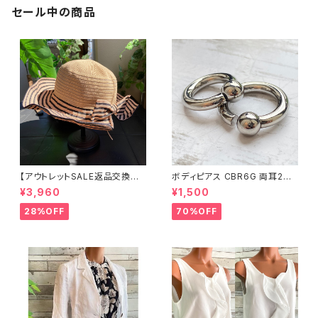
セール中の商品
【アウトレットSALE返品交換不
ボディピアス CBR6G 両耳2個
可8/20まで】つば広サマーハッ
セット 1ボール ネジ式 簡単脱着
¥3,960
¥1,500
ト・通気性・軽量 ワイヤー入りハ
サージカルステンレス NY直輸
ット ボーダー＆BIGリボン・女優
入
28%OFF
70%OFF
帽 UV/紫外線対策 レディースハ
ット・帽子【ベージュ】