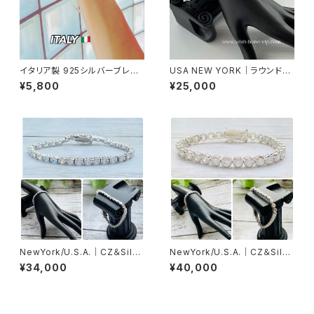
イタリア製 925シルバーブレス
USA NEW YORK｜ラウンドチ
レット 18cm4.5mm幅 スネー
ャーム Silver925 ブレスレット
¥5,800
¥25,000
クブレス バングル アンクレット
｜シルバー925
NewYork/U.S.A.｜CZ＆Silve
NewYork/U.S.A.｜CZ＆Silve
r925ブレスレット(J) キュービッ
r925ブレスレット(K) キュービッ
¥34,000
¥40,000
クジルコニア&シルバー925ブレ
クジルコニア&シルバー925ブレ
スレットレット
スレットレット