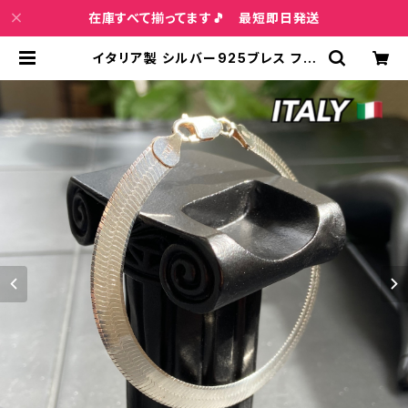
在庫すべて揃ってます🎵 最短即日発送
イタリア製 シルバー925ブレス フラ
ットチェーン 18cm7mm幅 スネーク
チェーンブレスレット アンクレット |
インポートファッション＆ジュエリー
Wish Bone VIP