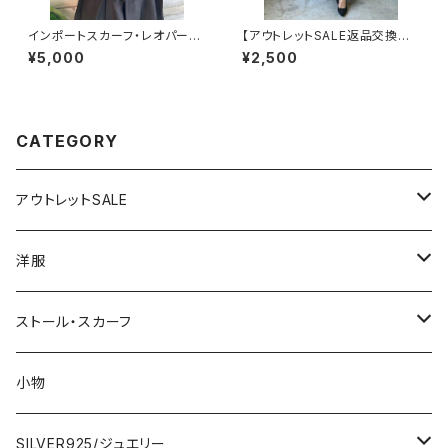
インポートスカーフ・レオパード/
【アウトレットSALE返品交換不
ヒョウ柄 小さめスカーフ ツヤス
可8/20まで】フランス製インポ
¥5,000
¥2,500
カーフ・バッグスカーフ/レオパー
ート・ロング丈マキシワンピース
ド
｜フレアAライン・ストレッチ製ジ
ャージ/イエロー系プリント
CATEGORY
アウトレットSALE
1000円
洋服
2000円
インポートワンピース
ストール・スカーフ
ロング・マキシ
3000円
トップス・カーディガン・アウター
大判ストール・ロングスカーフ
小物
ひざ・ミディ
カーディガン
5000円
スカート・パンツ
小さめスカーフ
SILVER925/ジュエリー