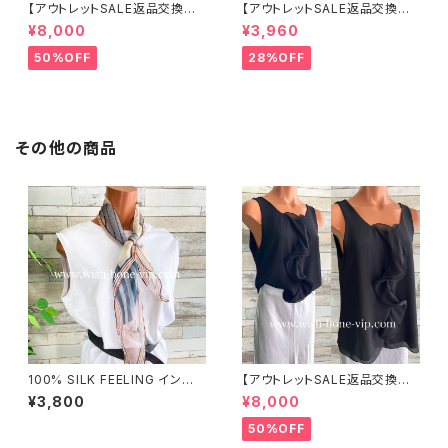
【アウトレットSALE返品交換不
【アウトレットSALE返品交換不
可8/20まで】イタリア製 CASA
可8/20まで】ワッフル立体フラワ
¥8,000
¥3,960
DEILUCA ITALY｜前フリル＆B
ー＆無地 2way リバーシブルハ
IGフリルトップス /ブラック
ット・ワイヤー入り変形ハット・フ
50%OFF
28%OFF
ラワー帽子【ブラック】
その他の商品
100% SILK FEELING インポ
【アウトレットSALE返品交換不
ートスカーフ｜ 透けシフォンス
可8/20まで】イタリア製 CASA
¥3,800
¥8,000
カーフ・アレンジ小さめスカー
DEILUCA ITALY｜前フリル＆B
フ・バッグスカーフ/ピンク系
IGフリルトップス /ブラック
50%OFF