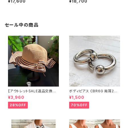
¥17,600
¥18,700
ピース｜ジャージワンピース/白
ーユ・パリ｜プリントワンピース
黒グレンチェックフラワー
｜ジャージ・ストレッチ カシュク
ールワンピース/リーフプリント・
ブルー系(T1)
セール中の商品
【アウトレットSALE返品交換不
ボディピアス CBR6G 両耳2個
可8/20まで】つば広サマーハッ
セット 1ボール ネジ式 簡単脱着
¥3,960
¥1,500
ト・通気性・軽量 ワイヤー入りハ
サージカルステンレス NY直輸
ット ボーダー＆BIGリボン・女優
入
28%OFF
70%OFF
帽 UV/紫外線対策 レディースハ
ット・帽子【ベージュ】