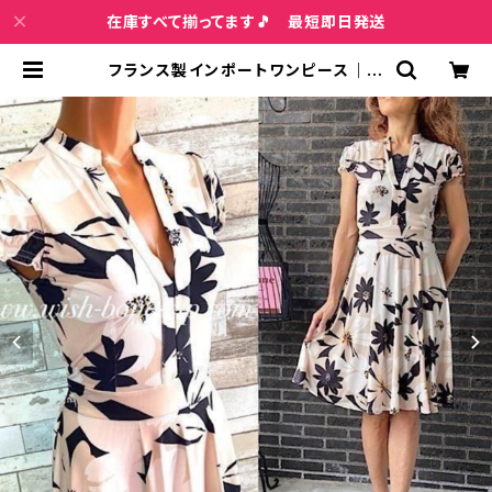
在庫すべて揃ってます🎵 最短即日発送
フランス製インポートワンピース｜FI
FILLES PARIS/フィフィーユ・パリ｜
パフスリーブ膝丈ワンピース｜ストレ
ッチジャージ/ベージュ系フラワープリ
ント | インポートファッション＆ジュエ
リー Wish Bone VIP