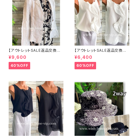
【アウトレットSALE返品交換不
【アウトレットSALE返品交換不
可8/20まで】イタリア製サマー
可8/20まで】イタリア製 CASA
¥9,600
¥6,400
ジャケット｜Made in ITALY｜
DEILUCA ITALY｜前フリル＆B
リネン麻 飾りエリ ジャケット/ホ
IGフリルトップス /ホワイト
40%OFF
60%OFF
ワイト