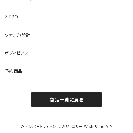
フランス製ワンピース
イタリア製ジャケット
7000円
コットンストール・スカーフ
指輪・リング
ZIPPO
イタリア製ワンピース
トップス・シャツ
冬物・マフラー
ネックレス・ペンダントトップ
ウォッチ/時計
イギリス製ワンピース
ニット・セーター(春秋冬)
ピアス・イヤリング
ボディピアス
イタリア製コート
ブレスレット・バングル
予約商品
その他のアウター
VERSANIジュエリー｜ベルサーニSILVER925
商品一覧に戻る
© インポートファッション＆ジュエリー Wish Bone VIP