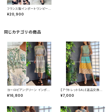
フランス製インポートワンピース
｜FIFILLES PARIS/フィフィー
¥20,900
ユ・パリ｜パフスリーブ膝丈ワン
ピース｜ストレッチジャージ/ベ
ージュ系フラワープリント
同じカテゴリの商品
ヨーロピアングリーン インポー
【アウトレットSALE返品交換不
トワンピース｜ストレッチジャー
可8/20まで】ホルターネック＆
¥16,800
¥7,000
ジ 七分袖ワンピース｜グリーン
厚手ニットワンピース｜切り替え
バイカラー ミモレワンピース /
ブルー＆イエロー