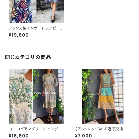
フランス製インポートワンピース
｜FIFILLES DE PARIS フィフィ
¥19,800
ーユ・パリ｜膝丈ジャージワンピ
ース/ネイビー&ボタニカル
同じカテゴリの商品
ヨーロピアングリーン インポー
【アウトレットSALE返品交換不
トワンピース｜ストレッチジャー
可8/20まで】ホルターネック＆
¥16,800
¥7,000
ジ 七分袖ワンピース｜グリーン
厚手ニットワンピース｜切り替え