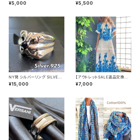
フ・スクエア小さめスカーフ ツヤ
さめツヤスカーフ・SILK風 バッ
¥5,000
¥5,500
スカーフ・バッグスカーフ/ネイビ
グスカーフ/ブルーストライプ・チ
ー＆カーキ・ブルー
ェーン柄
NY発 シルバーリング SILVER9
【アウトレットSALE返品交換不
25 百合 王冠 フローラルリング
可8/20まで】イタリア製ロング・
¥15,000
¥7,000
ブラックストーン 指輪
マキシスカート＆トップス セット
アップ /ホワイト＆ブルー(S)(M)
(L)