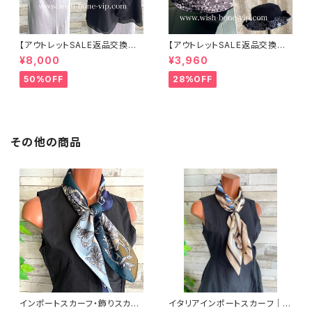
【アウトレットSALE返品交換不
【アウトレットSALE返品交換不
可8/20まで】イタリア製 CASA
可8/20まで】ワッフル立体フラワ
¥8,000
¥3,960
DEILUCA ITALY｜前フリル＆B
ー＆無地 2way リバーシブルハ
IGフリルトップス /ブラック
ット・ワイヤー入り変形ハット・フ
50%OFF
28%OFF
ラワー帽子【ブラック】
その他の商品
インポートスカーフ・飾りスカー
イタリアインポートスカーフ｜小