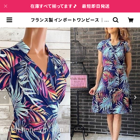
在庫すべて揃ってます🎵 最短即日発送
フランス製インポートワンピース｜FI
FILLES DE PARIS フィフィーユ・パ
リ｜膝丈ジャージワンピース/ネイビ
ー&ボタニカル | インポートファッシ
ョン＆ジュエリー Wish Bone VIP