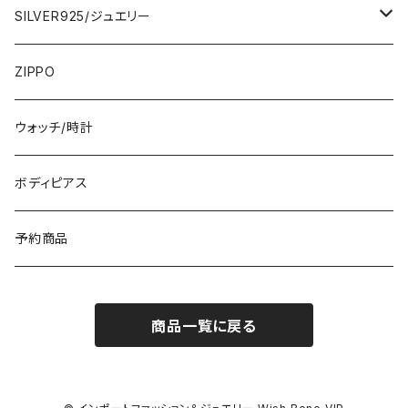
ひざ・ミディ
カーディガン
5000円
スカート・パンツ
小さめスカーフ
SILVER925/ジュエリー
フランス製ワンピース
イタリア製ジャケット
7000円
コットンストール・スカーフ
指輪・リング
ZIPPO
イタリア製ワンピース
トップス・シャツ
冬物・マフラー
ネックレス・ペンダントトップ
ウォッチ/時計
イギリス製ワンピース
ニット・セーター(春秋冬)
ピアス・イヤリング
ボディピアス
イタリア製コート
ブレスレット・バングル
予約商品
その他のアウター
VERSANIジュエリー｜ベルサーニSILVER925
商品一覧に戻る