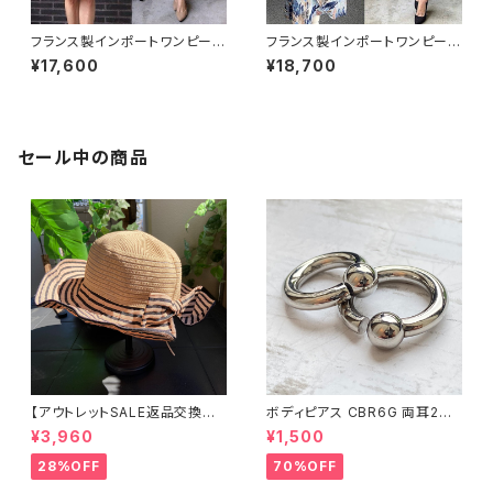
フランス製インポートワンピース
フランス製インポートワンピース
｜LONKEL PARIS｜タイトワン
｜FIFILLES de PARIS フィフィ
¥17,600
¥18,700
ピース｜ジャージワンピース/白
ーユ・パリ｜プリントワンピース
黒グレンチェックフラワー
｜ジャージ・ストレッチ カシュク
ールワンピース/リーフプリント・
ブルー系(T1)
セール中の商品
【アウトレットSALE返品交換不
ボディピアス CBR6G 両耳2個
可8/20まで】つば広サマーハッ
セット 1ボール ネジ式 簡単脱着
¥3,960
¥1,500
ト・通気性・軽量 ワイヤー入りハ
サージカルステンレス NY直輸
ット ボーダー＆BIGリボン・女優
入
28%OFF
70%OFF
帽 UV/紫外線対策 レディースハ