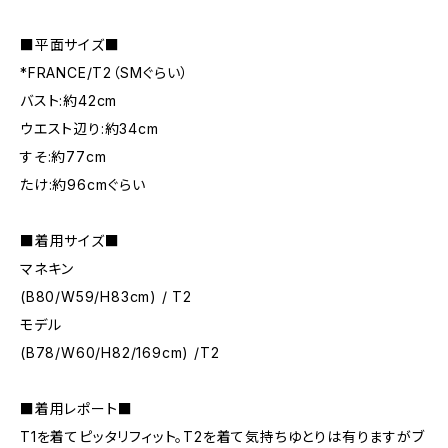
■平面サイズ■
*FRANCE/T2（SMぐらい）
バスト:約42cm
ウエスト辺り:約34cm
すそ:約77cm
たけ:約96cmぐらい
■着用サイズ■
マネキン
(B80/W59/H83cm) / T2
モデル
(B78/W60/H82/169cm) /T2
■着用レポート■
T1を着てピッタリフィット。T2を着て気持ちゆとりは有りますがブ