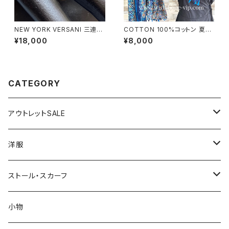
NEW YORK VERSANI 三連シ
COTTON 100%コットン 夏の
ルバーリング【19～24号】ポリゴ
ストール インポート大判・ロング
¥18,000
¥8,000
ンデザイン ベルサーニ｜シルバ
ストール・通気性・肌触り良いス
ー925リング｜3連タイプ/カク
カーフ/幾何学ブルーMIX
｜ Polygon Stackable Ring
CATEGORY
アウトレットSALE
1000円
洋服
2000円
インポートワンピース
ストール・スカーフ
ロング・マキシ
3000円
トップス・カーディガン・アウター
大判ストール・ロングスカーフ
小物