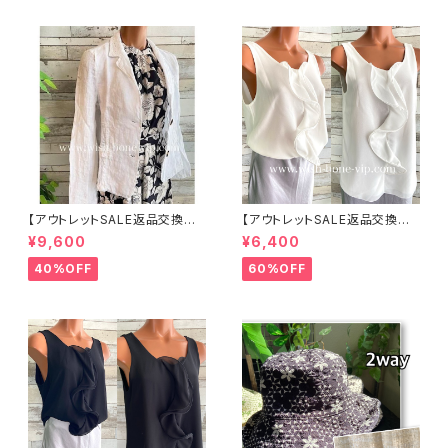
ット・帽子【ベージュ】
【アウトレットSALE返品交換不
【アウトレットSALE返品交換不
可8/20まで】イタリア製サマー
可8/20まで】イタリア製 CASA
¥9,600
¥6,400
ジャケット｜Made in ITALY｜
DEILUCA ITALY｜前フリル＆B
リネン麻 飾りエリ ジャケット/ホ
IGフリルトップス /ホワイト
40%OFF
60%OFF
ワイト