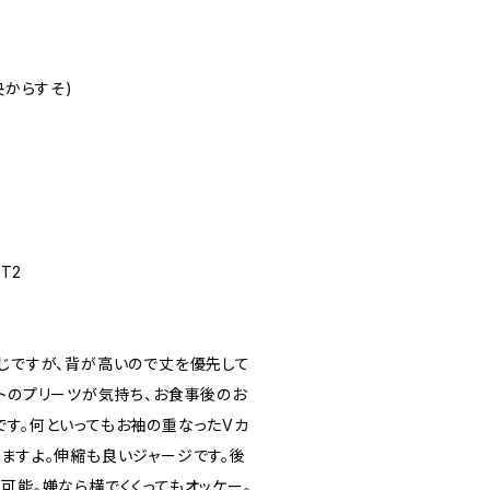
央からすそ)
 T2
感じですが、背が高いので丈を優先して
ストのプリーツが気持ち、お食事後のお
です。何といってもお袖の重なったVカ
れますよ。伸縮も良いジャージです。後
可能。嫌なら横でくくってもオッケー。