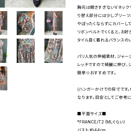
胸元は開きすぎないVネック
り替え部分には少しプリーツ
やぼったくならずにカバーし
リボンベルトでくくると、お好
タイル良く着れるバランスの
パリ人気の伸縮素材、ジャー
レッチですので綺麗に伸び、
簡単☆おすすめです。
(ハンガーかけでの採寸です
なります。目安としてご参考に
■平面サイズ■
*FRANCE/T2（MLぐらい）
バスト:約44cm