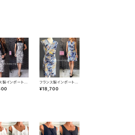
ス製インポートワ
フランス製インポートワ
ス｜LONKEL P
ンピース｜FIFILLES d
600
¥18,700
S｜タイトワンピー
e PARIS フィフィーユ・
ャージワンピー
パリ｜プリントワンピー
黒グレンチェックフ
ス｜ジャージ・ストレッ
チ カシュクールワンピ
ース/リーフプリント・ブ
ルー系(T1)