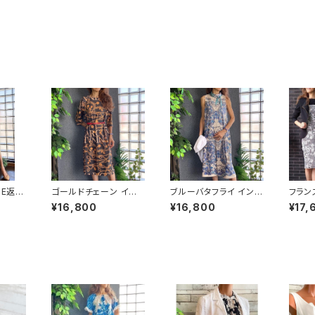
LE返品
ゴールドチェーン イン
ブルーバタフライ インポ
フラン
で】ホ
ポートワンピース｜スト
ートワンピース｜ストレ
ンピー
¥16,800
¥16,800
¥17,
手ニッ
レッチジャージ 七分袖
ッチジャージミモレ・ミ
ARI
り替え
ワンピース｜ブラック
ディ丈ワンピース｜ブル
ス｜ジ
レワンピ
ー
ス/白
イエロ
ラワー