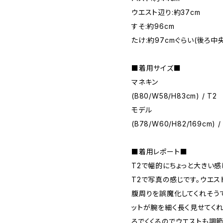
ウエスト辺り:約37cm
すそ:約96cm
たけ:約97cmぐらい(後ろ中
■着用サイズ■
マネキン
(B80/W58/H83cm) / T2
モデル
(B78/W60/H82/169cm) /
■着用レポート■
T2で幅的にちょっと大きい
T2で写真の感じです。ウエ
腹周りを誤魔化してくれそう
ットが腕を細く長く見せてく
ろでくくるのでウエストも調節