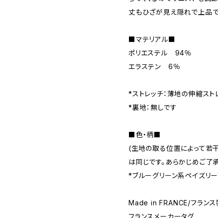
丈もひざが見え隠れで上品で
■マテリアル■
ポリエステル 94％
エラステン 6％
*ストレッチ：薄地の伸縮スト
*裏地：無しです
■色・柄■
(生地の取る位置によって若
は同じです。あらかじめご了承
*ブルーグリーン系ペイズリー
Made in FRANCE/フラン
フランスメーカータグ