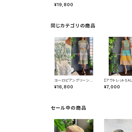
ンピース｜FIFILLES d
¥19,800
e PARIS/フィフィーユ・
パリ ストレッチ製ジャー
ジ 膝丈ワンピース/ブル
ーグリーン系ペイズリ
ー
同じカテゴリの商品
ヨーロピアングリーン
【アウトレットSA
インポートワンピース｜
交換不可8/20ま
¥16,800
¥7,000
ストレッチジャージ 七
ルターネック＆厚
分袖ワンピース｜グリ
トワンピース｜切
ーン
バイカラー ミモ
ース / ブルー＆
ー
セール中の商品