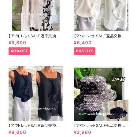
【アウトレットSALE返品交換不
【アウトレットSALE返品交換不
可8/20まで】イタリア製サマー
可8/20まで】イタリア製 CASA
¥9,600
¥6,400
ジャケット｜Made in ITALY｜
DEILUCA ITALY｜前フリル＆B
リネン麻 飾りエリ ジャケット/ホ
IGフリルトップス /ホワイト
40%OFF
60%OFF
ワイト
【アウトレットSALE返品交換不
【アウトレットSALE返品交換不
可8/20まで】イタリア製 CASA
可8/20まで】ワッフル立体フラワ
¥8,000
¥3,960
DEILUCA ITALY｜前フリル＆B
ー＆無地 2way リバーシブルハ