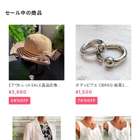
セール中の商品
【アウトレットSALE返品交換不
ボディピアス CBR6G 両耳2個
可8/20まで】つば広サマーハッ
セット 1ボール ネジ式 簡単脱着
¥3,960
¥1,500
ト・通気性・軽量 ワイヤー入りハ
サージカルステンレス NY直輸
ット ボーダー＆BIGリボン・女優
入
28%OFF
70%OFF
帽 UV/紫外線対策 レディースハ
ット・帽子【ベージュ】