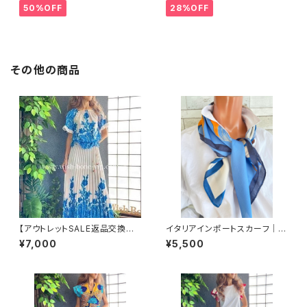
IGフリルトップス /ブラック
ット・ワイヤー入り変形ハット・フ
50%OFF
28%OFF
ラワー帽子【ブラック】
その他の商品
【アウトレットSALE返品交換不
イタリアインポートスカーフ｜小
可8/20まで】イタリア製ロング・
さめスカーフ ツヤスカーフ・SIL
¥7,000
¥5,500
マキシスカート＆トップス セット
K風 バッグスカーフ/ブルー系フ
アップ /ホワイト＆ブルー(S)(M)
ラワー
(L)