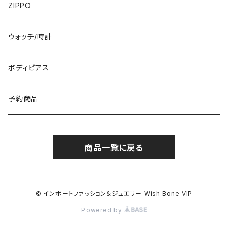
イタリア製ジャケット
7000円
コットンストール・スカーフ
指輪・リング
ZIPPO
イタリア製ワンピース
トップス・シャツ
冬物・マフラー
ネックレス・ペンダントトップ
ウォッチ/時計
イギリス製ワンピース
ニット・セーター(春秋冬)
ピアス・イヤリング
ボディピアス
イタリア製コート
ブレスレット・バングル
予約商品
その他のアウター
VERSANIジュエリー｜ベルサーニSILVER925
商品一覧に戻る
© インポートファッション＆ジュエリー Wish Bone VIP
Powered by