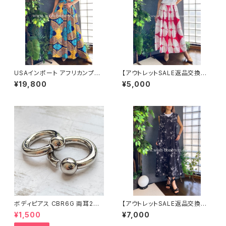
USAインポート アフリカンプリ
【アウトレットSALE返品交換不
ント ロングドレス｜アレンジ次
可8/20まで】イタリア製インポ
¥19,800
¥5,000
第なマキシワンピース｜ビビット
ート セットアップドレス｜ロング
なビタミンカラー/ブルー＆イエ
スカート＆カットソーSET｜Ma
ロー
de in Italy/ホワイト＆レッド(S)
(M)(L)(XL)
ボディピアス CBR6G 両耳2個
【アウトレットSALE返品交換不
セット 1ボール ネジ式 簡単脱着
可8/20まで】ロングワンピース・
¥1,500
¥7,000
サージカルステンレス NY直輸
マキシワンピース・サラッと軽や