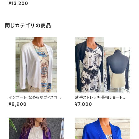
コース混 前ボタン 長袖 カーデ
¥13,200
ィガン/ボルドー
同じカテゴリの商品
インポート なめらかヴィスコー
薄手ストレッチ 長袖ショートボ
ス混 羽織りもの 八分袖・長袖カ
レロ・ロングスリーブカーディガ
¥8,900
¥7,800
ーディガン/ホワイト
ン UV・紫外線対策 羽織りもの
ボレロ/ブラック