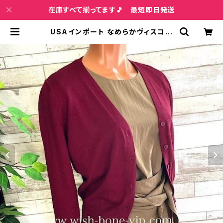
在庫すべて揃ってます🎵 最短即日発送
USAインポート なめらかヴィスコー
ス混 前ボタン 長袖 カーディガン/ボ
ルドー | インポートファッション＆ジ
ュエリー Wish Bone VIP