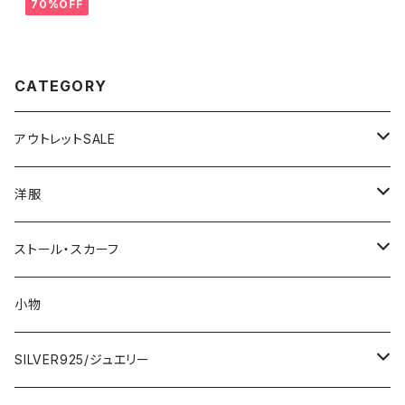
入
か春夏ワンピース/ブラックフラ
70%OFF
ワー
CATEGORY
アウトレットSALE
1000円
洋服
2000円
インポートワンピース
ストール・スカーフ
ロング・マキシ
3000円
トップス・カーディガン・アウター
大判ストール・ロングスカーフ
小物
ひざ・ミディ
カーディガン
5000円
スカート・パンツ
小さめスカーフ
SILVER925/ジュエリー
フランス製ワンピース