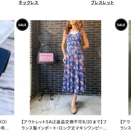
ネックレス
ブレスレット
KO）
【アウトレットSALE返品交換不可8/20まで】フ
【アウ
0年代
ランス製インポート・ロング丈マキシワンピース
ラン