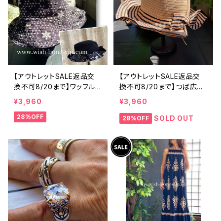
【アウトレットSALE返品交
【アウトレットSALE返品交
換不可8/20まで】ワッフル
換不可8/20まで】つば広サ
立体フラワー＆無地 2way
マーハット・通気性・軽量 ワ
¥3,960
¥3,960
リバーシブルハット・ワイヤ
イヤー入りハット ボーダー
28%OFF
ー入り変形ハット・フラワー
＆BIGリボン・女優帽 UV/紫
SOLD OUT
28%OFF
帽子【ブラック】
外線対策 レディースハット・
帽子【ベージュ】