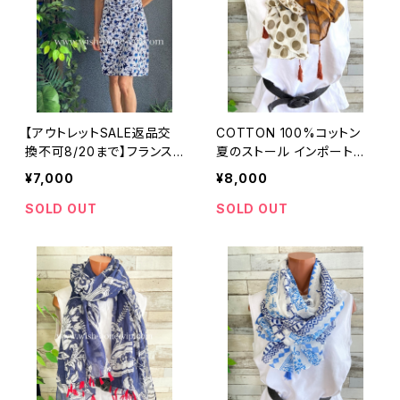
【アウトレットSALE返品交
COTTON 100%コットン
換不可8/20まで】フランス
夏のストール インポート大
製インポートワンピース｜カ
判・ロングストール・通気
¥7,000
¥8,000
シュクールワンピース/立体
性・肌触り良いスカーフ/ブ
ワッフル・ホワイト＆ブルーフ
ラウン系ドット＆ボーダー
SOLD OUT
SOLD OUT
ラワー(L)