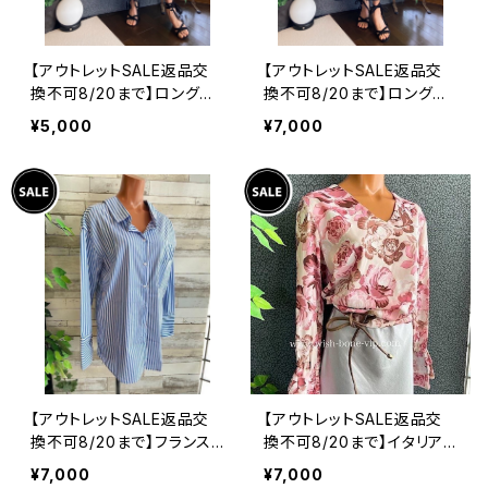
【アウトレットSALE返品交
【アウトレットSALE返品交
換不可8/20まで】ロングワ
換不可8/20まで】ロングワ
ンピース・マキシワンピー
ンピース・マキシワンピー
¥5,000
¥7,000
ス・サラッと軽やか春夏ワン
ス・サラッと軽やか春夏ワン
ピース/モスグリーンフラワ
ピース/ブラックフラワー
ー
【アウトレットSALE返品交
【アウトレットSALE返品交
換不可8/20まで】フランス
換不可8/20まで】イタリア
インポート・BIGシャツ｜ピ
製トップス｜ Made in ITA
¥7,000
¥7,000
ンストライプ デザインシャ
LY｜フリル長袖 ロマンテ