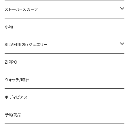
2000円
インポートワンピース
ストール・スカーフ
ロング・マキシ
3000円
トップス・カーディガン・アウター
大判ストール・ロングスカーフ
小物
ひざ・ミディ
カーディガン
5000円
スカート・パンツ
小さめスカーフ
SILVER925/ジュエリー
フランス製ワンピース
イタリア製ジャケット
7000円
コットンストール・スカーフ
指輪・リング
ZIPPO
イタリア製ワンピース
トップス・シャツ
冬物・マフラー
ネックレス・ペンダントトップ
ウォッチ/時計
イギリス製ワンピース
ニット・セーター(春秋冬)
ピアス・イヤリング
ボディピアス
イタリア製コート
ブレスレット・バングル
予約商品
その他のアウター