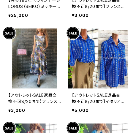
【希少】90年代ヴィンテージ
【アウトレットSALE返品交
LORUS（SEIKO）ミッキーマ
換不可8/20まで】フランス
ウス 腕時計（RRS260） 1
製インポート・ロング丈マキ
¥25,000
¥3,000
990年代未使用品 電池交
シワンピース｜フレアAライ
換済み SEIKO海外仕様 #
ン・ストレッチ製ジャージ/ブ
LOR④
ルーフラワー(S)(L)
【アウトレットSALE返品交
【アウトレットSALE返品交
換不可8/20まで】フランス
換不可8/20まで】イタリア
製インポート・ロング丈マキ
製シャツ・ブラウス・トップス
¥3,000
¥5,000
シワンピース｜フレアAライ
｜Made in ITALY｜ロール
ン・ストレッチ製ジャージ/イ
アップ デザイン袖プリントシ
エロー系プリント
ャツ/ブルー