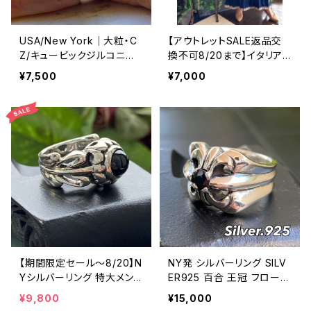
USA/New York｜大粒・C
【アウトレットSALE返品交
Z/キュービックジルコニア
換不可8/20まで】イタリア
アンティークデザイン｜ゴッ
製マキシワンピース イン
¥7,500
¥7,000
ドリング｜クリア＆シルバー
ポート ロングワンピース ロ
＆ゴールド
ング丈マキシドレス /ネイビ
ー
【期間限定セール～8/20】N
NY発 シルバーリング SILV
Yシルバーリング 特大メン
ER925 百合 王冠 フローラ
ズリング SILVER925 フェザ
ルリング ブラックストーン
¥9,800
¥15,000
ーリング ナバホ族 インディ
指輪