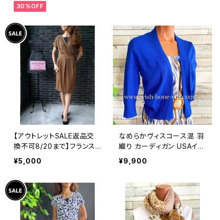
30%OFF
アンジュエリー 太め 指輪
ホピ
【アウトレットSALE返品交
なめらかヴィスコース混 羽
換不可8/20まで】フランス
織り カーディガン USAイン
製インポートワンピース｜L
ポート/ブルー
¥5,000
¥9,900
ONNKEL PARIS クラシカ
ルデザイン｜ボックスプリー
ツ ワンピース/ブラウン系