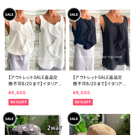
ツ・後ろ飾りアクセサリー
ィックフラワープリントトッ
ロングシャツ/ブルー
プス/ピンク-SALE
【アウトレットSALE返品交
【アウトレットSALE返品交
換不可8/20まで】イタリア
換不可8/20まで】イタリア
製 CASADEILUCA ITALY
製 CASADEILUCA ITALY
¥6,400
¥8,000
｜前フリル＆BIGフリルトッ
｜前フリル＆BIGフリルトッ
60%OFF
50%OFF
プス /ホワイト
プス /ブラック