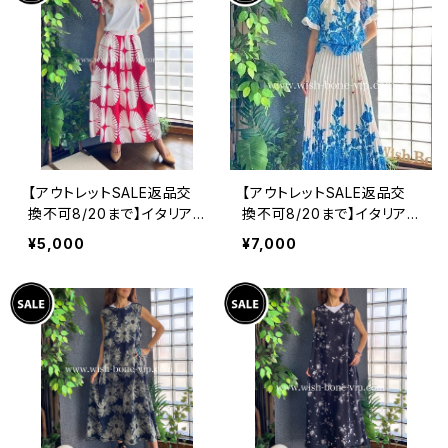
【アウトレットSALE返品交
【アウトレットSALE返品交
換不可8/20まで】イタリア
換不可8/20まで】イタリア
製インポート セットアップド
製ロング・マキシスカート＆
¥5,000
¥7,000
レス｜ロングスカート＆カッ
トップス セットアップ /ホワ
トソーSET｜Made in Ital
イト＆ブルー(S)(M)(L)
y/ホワイト＆レッド(S)(M)
(L)(XL)