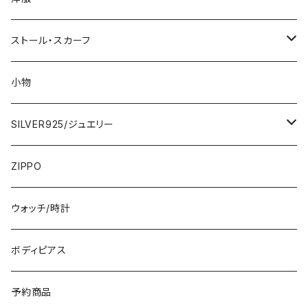
2000円
インポートワンピース
ストール・スカーフ
ロング・マキシ
3000円
トップス・カーディガン・アウター
大判ストール・ロングスカーフ
小物
ひざ・ミディ
カーディガン
5000円
スカート・パンツ
小さめスカーフ
SILVER925/ジュエリー
フランス製ワンピース
イタリア製ジャケット
7000円
コットンストール・スカーフ
指輪・リング
ZIPPO
イタリア製ワンピース
トップス・シャツ
冬物・マフラー
ネックレス・ペンダントトップ
ウォッチ/時計
イギリス製ワンピース
ニット・セーター(春秋冬)
ピアス・イヤリング
ボディピアス
イタリア製コート
ブレスレット・バングル
予約商品