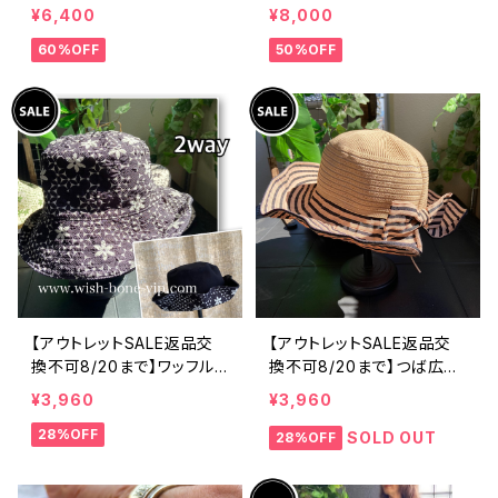
製 CASADEILUCA ITALY
製 CASADEILUCA ITALY
¥6,400
¥8,000
｜前フリル＆BIGフリルトッ
｜前フリル＆BIGフリルトッ
60%OFF
50%OFF
プス /ホワイト
プス /ブラック
【アウトレットSALE返品交
【アウトレットSALE返品交
換不可8/20まで】ワッフル
換不可8/20まで】つば広サ
立体フラワー＆無地 2way
マーハット・通気性・軽量 ワ
¥3,960
¥3,960
リバーシブルハット・ワイヤ
イヤー入りハット ボーダー
28%OFF
ー入り変形ハット・フラワー
＆BIGリボン・女優帽 UV/紫
SOLD OUT
28%OFF
帽子【ブラック】
外線対策 レディースハット・
帽子【ベージュ】