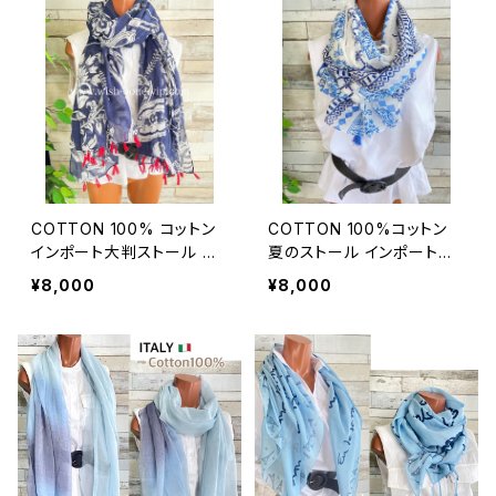
COTTON 100% コットン
COTTON 100%コットン
インポート大判ストール ｜
夏のストール インポート大
ロングストール・心地よい肌
判・ロングストール・通気
¥8,000
¥8,000
触りのスカーフ/ネイビー＆
性・肌触り良いスカーフ/エ
レッド
ーゲ海タイル・ブルー