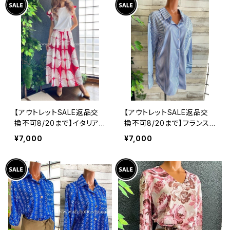
【アウトレットSALE返品交
【アウトレットSALE返品交
換不可8/20まで】イタリア
換不可8/20まで】フランス
製インポート セットアップド
インポート・BIGシャツ｜ピ
¥7,000
¥7,000
レス｜ロングスカート＆カッ
ンストライプ デザインシャ
トソーSET｜Made in Ital
ツ・後ろ飾りアクセサリー
y/ホワイト＆レッド(S)(M)
ロングシャツ/ブルー
(L)(XL)