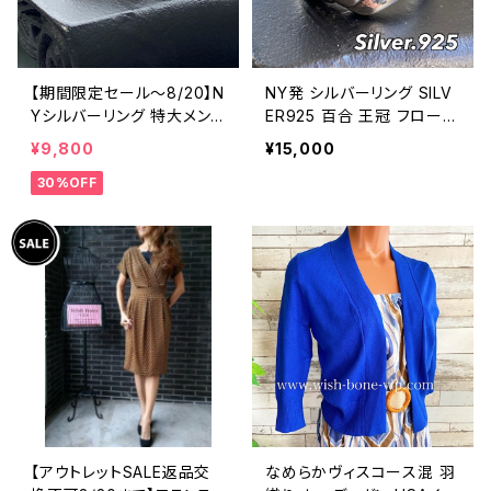
【期間限定セール～8/20】N
NY発 シルバーリング SILV
Yシルバーリング 特大メン
ER925 百合 王冠 フローラ
ズリング SILVER925 フェザ
ルリング ブラックストーン
¥9,800
¥15,000
ーリング ナバホ族 インディ
指輪
30%OFF
アンジュエリー 太め 指輪
ホピ
【アウトレットSALE返品交
なめらかヴィスコース混 羽