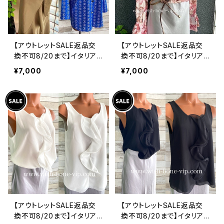
【アウトレットSALE返品交
【アウトレットSALE返品交
換不可8/20まで】イタリア
換不可8/20まで】イタリア
製シャツ・ブラウス・トップス
製トップス｜ Made in ITA
¥7,000
¥7,000
｜Made in ITALY｜ロール
LY｜フリル長袖 ロマンテ
アップ デザイン袖プリントシ
ィックフラワープリントトッ
ャツ/ブルー
プス/ピンク-SALE
【アウトレットSALE返品交
【アウトレットSALE返品交
換不可8/20まで】イタリア
換不可8/20まで】イタリア