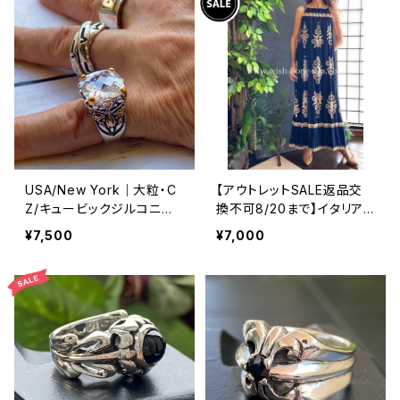
USA/New York｜大粒・C
【アウトレットSALE返品交
Z/キュービックジルコニア
換不可8/20まで】イタリア
アンティークデザイン｜ゴッ
製マキシワンピース イン
¥7,500
¥7,000
ドリング｜クリア＆シルバー
ポート ロングワンピース ロ
＆ゴールド
ング丈マキシドレス /ネイビ
ー