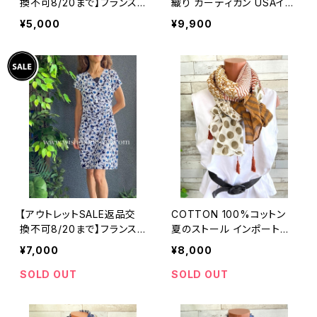
換不可8/20まで】フランス
織り カーディガン USAイン
製インポートワンピース｜L
ポート/ブルー
¥5,000
¥9,900
ONNKEL PARIS クラシカ
ルデザイン｜ボックスプリー
ツ ワンピース/ブラウン系
【アウトレットSALE返品交
COTTON 100%コットン
換不可8/20まで】フランス
夏のストール インポート大
製インポートワンピース｜カ
判・ロングストール・通気
¥7,000
¥8,000
シュクールワンピース/立体
性・肌触り良いスカーフ/ブ
ワッフル・ホワイト＆ブルーフ
ラウン系ドット＆ボーダー
SOLD OUT
SOLD OUT
ラワー(L)