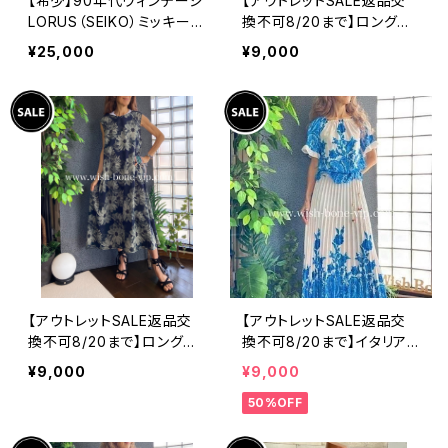
【希少】90年代ヴィンテージ
【アウトレットSALE返品交
LORUS（SEIKO）ミッキーマ
換不可8/20まで】ロングワ
ウス 腕時計（RRS260） 1
ンピース・マキシワンピー
¥25,000
¥9,000
990年代未使用品 電池交
ス・サラッと軽やか春夏ワン
換済み SEIKO海外仕様 #
ピース/ブラックフラワー
LOR④
【アウトレットSALE返品交
【アウトレットSALE返品交
換不可8/20まで】ロングワ
換不可8/20まで】イタリア
ンピース・マキシワンピー
製ロング・マキシスカート＆
¥9,000
¥9,000
ス・サラッと軽やか春夏ワン
トップス セットアップ /ホワ
50%OFF
ピース/モスグリーンフラワ
イト＆ブルー(S)(M)(L)
ー