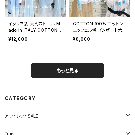
イタリア製 大判ストール M
COTTON 100% コットン
ade in ITALY COTTON 1
エッフェル塔 インポート大
00% コットン｜ロングスト
判ストール ・心地よい肌触
¥12,000
¥8,000
ール・心地よい肌触りのスカ
りのスカーフ/ブルー＆ネイ
ーフ/ブルーグラデーション
ビー
もっと見る
CATEGORY
アウトレットSALE
1000円
洋服