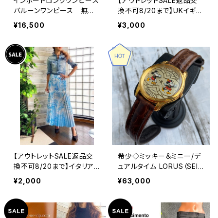
インポートロングワンピース
【アウトレットSALE返品交
バルーンワンピース 無地
換不可8/20まで】UKイギリ
ワンピース /レオパード ベ
スインポート｜タイトスカー
¥16,500
¥3,000
ルト付き / ブラック
ト・ストレッチ・ジャージ ペ
ンシルスカート/ブラック＆
ホワイト千鳥格子(10)(12)
【アウトレットSALE返品交
希少◇ミッキー＆ミニー/デ
換不可8/20まで】イタリア
ュアルタイム LORUS（SEIK
製ロング・プリーツスカート
O海外仕様）90年代ヴィン
¥2,000
¥63,000
｜ Made in ITALY インポ
テージ ディズニーウォッチ
ート マキシスカート｜ホワ
ミッキーマウス 腕時計（RZ
イト＆ブルー
J032）未使用品 電池交換
済み 逆輸入 #LOR③