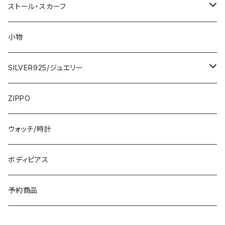
2000円
インポートワンピース
ストール・スカーフ
ロング・マキシ
3000円
トップス・カーディガン・アウター
大判ストール・ロングスカーフ
小物
ひざ・ミディ
カーディガン
5000円
スカート・パンツ
小さめスカーフ
SILVER925/ジュエリー
フランス製ワンピース
イタリア製ジャケット
7000円
コットンストール・スカーフ
指輪・リング
ZIPPO
イタリア製ワンピース
トップス・シャツ
冬物・マフラー
ネックレス・ペンダントトップ
ウォッチ/時計
イギリス製ワンピース
ニット・セーター(春秋冬)
ピアス・イヤリング
ボディピアス
イタリア製コート
ブレスレット・バングル
予約商品
その他のアウター
VERSANIジュエリー｜ベルサーニSILVER925