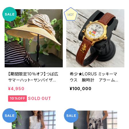
ュ】
【期間限定10％オフ】つば広
希少★LORUS ミッキーマ
サマーハット・サンバイザー
ウス 腕時計 アラームチ
ボーダー切り替え BIGリボ
ャイム クォーツ 1990年
¥4,950
¥100,000
ン・女優帽 紫外線対策 レデ
代未使用品 電池交換済み
ィースハット・帽子【ベージ
SEIKO海外仕様 #LOR①
SOLD OUT
10%OFF
ュ】