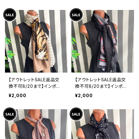
換済み SEIKO海外仕様 #
グストール・スカーフ/爽や
LOR②
かブルー
【アウトレットSALE返品交
【アウトレットSALE返品交
換不可8/20まで】インポー
換不可8/20まで】インポー
ト大判ストール｜SILK FEE
ト大判ストール｜SILK FEE
¥2,000
¥2,000
LING ロングスカーフ/ブラ
LING ロングスカーフ/モノト
ウン＆グリーンバタフライ
ーンブラック