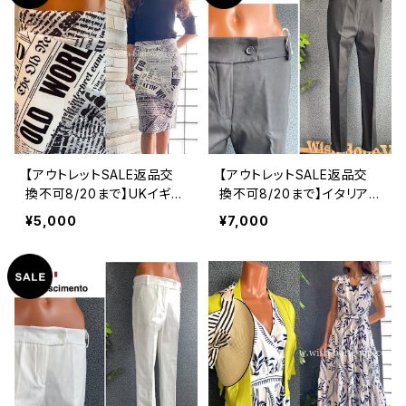
【アウトレットSALE返品交
【アウトレットSALE返品交
換不可8/20まで】UKイギリ
換不可8/20まで】イタリア
スインポート｜ロゴ タイト
製ストレッチパンツ｜RINAS
¥5,000
¥7,000
スカート・ストレッチ・ジャー
CIMENTO/リナシメント｜
ジ ペンシルスカート/モノト
Made in ITALY｜ストレッ
ーン(6)(12)
チパンツ/ブラック