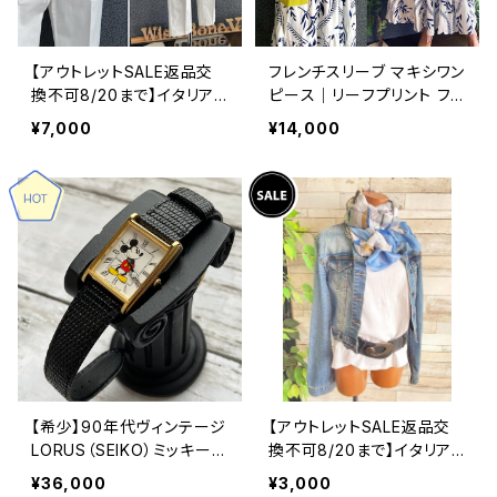
【アウトレットSALE返品交
フレンチスリーブ マキシワン
換不可8/20まで】イタリア
ピース｜リーフプリント フレ
製ストレッチパンツ｜RINAS
ア袖 ウエスト切り替え イン
¥7,000
¥14,000
CIMENTO/リナシメント｜
ポート ロングワンピース ・
Made in ITALY｜ストレッ
マキシドレス /ホワイト-期
チパンツ/ホワイト
間セール
【希少】90年代ヴィンテージ
【アウトレットSALE返品交
LORUS（SEIKO）ミッキーマ
換不可8/20まで】イタリア/I
ウス 腕時計（RMF685） 1
TALYインポート 大判ストー
¥36,000
¥3,000
990年代未使用品 電池交
ル・SILK Feeling ツヤ/ロン