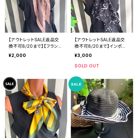
【アウトレットSALE返品交
【アウトレットSALE返品交
換不可8/20まで】【フランス
換不可8/20まで】インポー
インポート】 斜めカットひし
トスカーフ 透けシフォンロ
¥2,000
¥3,000
形ロングスカーフ バッグス
ングスカーフ｜スリム・飾り
カーフ ツヤスカーフ/あずき
スカーフ/音符ブラック
SOLD OUT
ピンク