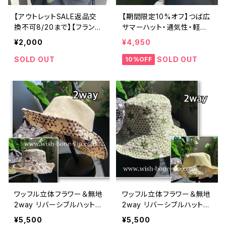
【アウトレットSALE返品交
【期間限定10%オフ】つば広
換不可8/20まで】【フランス
サマーハット・通気性・軽量
インポート】 90cm大判スク
ワイヤー入りハット ボーダ
¥2,000
¥4,950
エア 室内スカーフ ツヤスカ
ー＆BIGリボン・女優帽 紫外
ーフ/ガーデンフラワー・イエ
線/UV対策 レディースハッ
SOLD OUT
SOLD OUT
10%OFF
ロー
ト・帽子【ブラック】
ワッフル立体フラワー＆無地
ワッフル立体フラワー＆無地
2way リバーシブルハット・
2way リバーシブルハット・
ワイヤー入り変形ハット・フ
ワイヤー入り変形ハット・フ
¥5,500
¥5,500
ラワー帽子【クリームベージ
ラワー帽子【ライトグリーン】