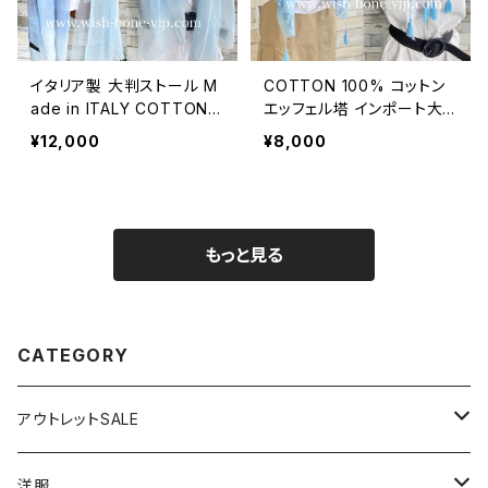
イタリア製 大判ストール M
COTTON 100% コットン
ade in ITALY COTTON 1
エッフェル塔 インポート大
00% コットン｜ロングスト
判ストール ・心地よい肌触
¥12,000
¥8,000
ール・心地よい肌触りのスカ
りのスカーフ/ブルー＆ネイ
ーフ/ブルーグラデーション
ビー
もっと見る
CATEGORY
アウトレットSALE
1000円
洋服