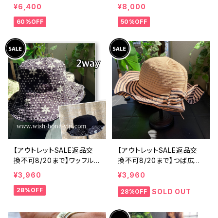
製 CASADEILUCA ITALY
製 CASADEILUCA ITALY
¥6,400
¥8,000
｜前フリル＆BIGフリルトッ
｜前フリル＆BIGフリルトッ
60%OFF
50%OFF
プス /ホワイト
プス /ブラック
【アウトレットSALE返品交
【アウトレットSALE返品交
換不可8/20まで】ワッフル
換不可8/20まで】つば広サ
立体フラワー＆無地 2way
マーハット・通気性・軽量 ワ
¥3,960
¥3,960
リバーシブルハット・ワイヤ
イヤー入りハット ボーダー
28%OFF
ー入り変形ハット・フラワー
＆BIGリボン・女優帽 UV/紫
SOLD OUT
28%OFF
帽子【ブラック】
外線対策 レディースハット・
帽子【ベージュ】