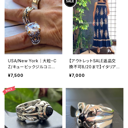
USA/New York｜大粒・C
【アウトレットSALE返品交
Z/キュービックジルコニア
換不可8/20まで】イタリア
アンティークデザイン｜ゴッ
製マキシワンピース イン
¥7,500
¥7,000
ドリング｜クリア＆シルバー
ポート ロングワンピース ロ
＆ゴールド
ング丈マキシドレス /ネイビ
ー