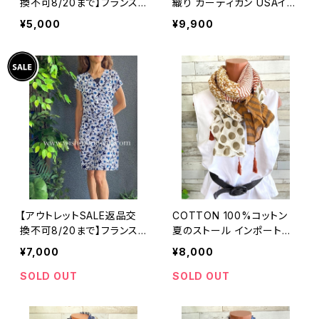
換不可8/20まで】フランス
織り カーディガン USAイン
製インポートワンピース｜L
ポート/ブルー
¥5,000
¥9,900
ONNKEL PARIS クラシカ
ルデザイン｜ボックスプリー
ツ ワンピース/ブラウン系
【アウトレットSALE返品交
COTTON 100%コットン
換不可8/20まで】フランス
夏のストール インポート大
製インポートワンピース｜カ
判・ロングストール・通気
¥7,000
¥8,000
シュクールワンピース/立体
性・肌触り良いスカーフ/ブ
ワッフル・ホワイト＆ブルーフ
ラウン系ドット＆ボーダー
SOLD OUT
SOLD OUT
ラワー(L)