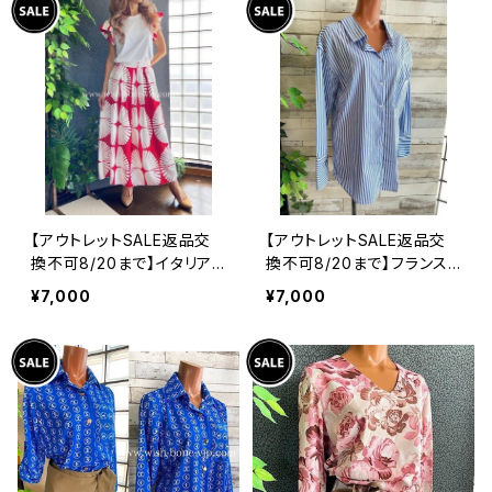
【アウトレットSALE返品交
【アウトレットSALE返品交
換不可8/20まで】イタリア
換不可8/20まで】フランス
製インポート セットアップド
インポート・BIGシャツ｜ピ
¥7,000
¥7,000
レス｜ロングスカート＆カッ
ンストライプ デザインシャ
トソーSET｜Made in Ital
ツ・後ろ飾りアクセサリー
y/ホワイト＆レッド(S)(M)
ロングシャツ/ブルー
(L)(XL)