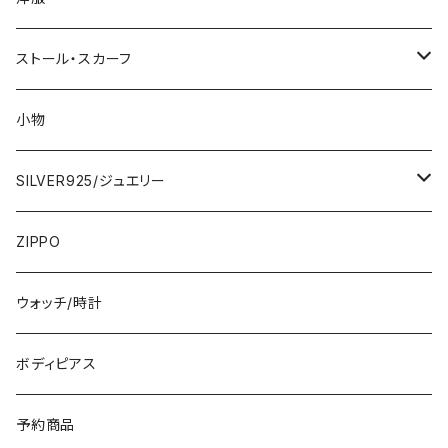
2000円
インポートワンピース
ストール・スカーフ
ロング・マキシ
3000円
トップス・カーディガン・アウター
大判ストール・ロングスカーフ
小物
ひざ・ミディ
カーディガン
5000円
スカート・パンツ
小さめスカーフ
SILVER925/ジュエリー
フランス製ワンピース
イタリア製ジャケット
7000円
コットンストール・スカーフ
指輪・リング
ZIPPO
イタリア製ワンピース
トップス・シャツ
冬物・マフラー
ネックレス・ペンダントトップ
ウォッチ/時計
イギリス製ワンピース
ニット・セーター(春秋冬)
ピアス・イヤリング
ボディピアス
イタリア製コート
ブレスレット・バングル
予約商品