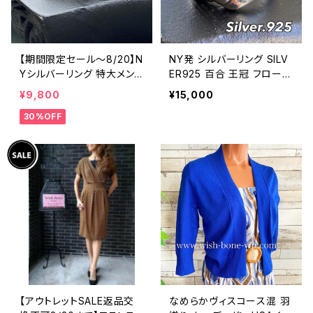
【期間限定セール～8/20】N
NY発 シルバーリング SILV
Yシルバーリング 特大メン
ER925 百合 王冠 フローラ
ズリング SILVER925 フェザ
ルリング ブラックストーン
¥9,800
¥15,000
ーリング ナバホ族 インディ
指輪
30%OFF
アンジュエリー 太め 指輪
ホピ
【アウトレットSALE返品交
なめらかヴィスコース混 羽