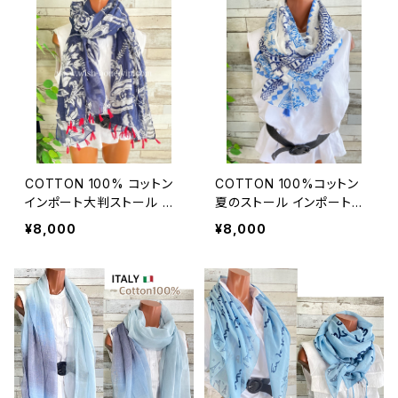
COTTON 100% コットン
COTTON 100%コットン
インポート大判ストール ｜
夏のストール インポート大
ロングストール・心地よい肌
判・ロングストール・通気
¥8,000
¥8,000
触りのスカーフ/ネイビー＆
性・肌触り良いスカーフ/エ
レッド
ーゲ海タイル・ブルー