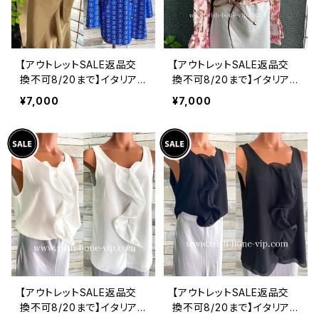
【アウトレットSALE返品交
【アウトレットSALE返品交
換不可8/20まで】イタリア
換不可8/20まで】イタリア
製シャツ・ブラウス・トップス
製トップス｜ Made in ITA
¥7,000
¥7,000
｜Made in ITALY｜ロール
LY｜フリル長袖 ロマンテ
アップ デザイン袖プリントシ
ィックフラワープリントトッ
ャツ/ブルー
プス/ピンク-SALE
【アウトレットSALE返品交
【アウトレットSALE返品交
換不可8/20まで】イタリア
換不可8/20まで】イタリア