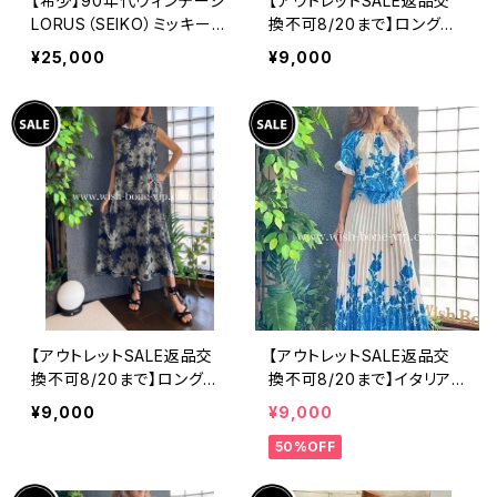
【希少】90年代ヴィンテージ
【アウトレットSALE返品交
LORUS（SEIKO）ミッキーマ
換不可8/20まで】ロングワ
ウス 腕時計（RRS260） 1
ンピース・マキシワンピー
¥25,000
¥9,000
990年代未使用品 電池交
ス・サラッと軽やか春夏ワン
換済み SEIKO海外仕様 #
ピース/ブラックフラワー
LOR④
【アウトレットSALE返品交
【アウトレットSALE返品交
換不可8/20まで】ロングワ
換不可8/20まで】イタリア
ンピース・マキシワンピー
製ロング・マキシスカート＆
¥9,000
¥9,000
ス・サラッと軽やか春夏ワン
トップス セットアップ /ホワ
50%OFF
ピース/モスグリーンフラワ
イト＆ブルー(S)(M)(L)
ー