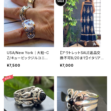
USA/New York｜大粒・C
【アウトレットSALE返品交
Z/キュービックジルコニア
換不可8/20まで】イタリア
アンティークデザイン｜ゴッ
製マキシワンピース イン
¥7,500
¥7,000
ドリング｜クリア＆シルバー
ポート ロングワンピース ロ
＆ゴールド
ング丈マキシドレス /ネイビ
ー