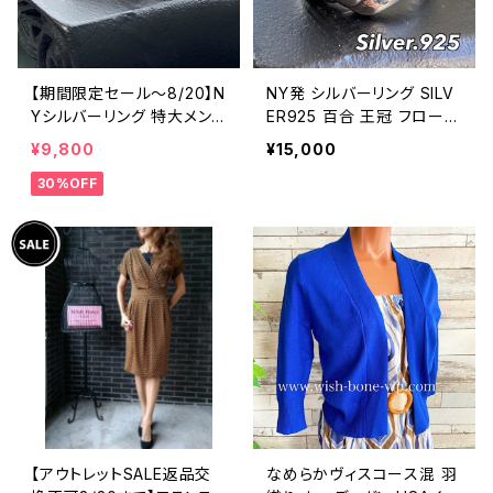
【期間限定セール～8/20】N
NY発 シルバーリング SILV
Yシルバーリング 特大メン
ER925 百合 王冠 フローラ
ズリング SILVER925 フェザ
ルリング ブラックストーン
¥9,800
¥15,000
ーリング ナバホ族 インディ
指輪
30%OFF
アンジュエリー 太め 指輪
ホピ
【アウトレットSALE返品交
なめらかヴィスコース混 羽