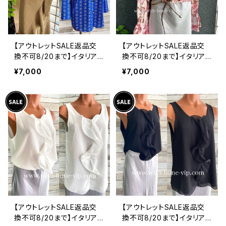
【アウトレットSALE返品交
【アウトレットSALE返品交
換不可8/20まで】イタリア
換不可8/20まで】イタリア
製シャツ・ブラウス・トップス
製トップス｜ Made in ITA
¥7,000
¥7,000
｜Made in ITALY｜ロール
LY｜フリル長袖 ロマンテ
アップ デザイン袖プリントシ
ィックフラワープリントトッ
ャツ/ブルー
プス/ピンク-SALE
【アウトレットSALE返品交
【アウトレットSALE返品交
換不可8/20まで】イタリア
換不可8/20まで】イタリア