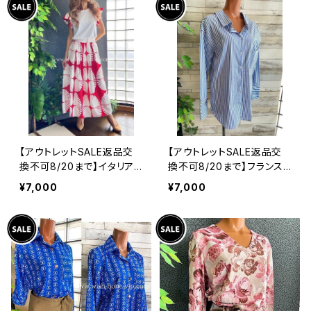
【アウトレットSALE返品交
【アウトレットSALE返品交
換不可8/20まで】イタリア
換不可8/20まで】フランス
製インポート セットアップド
インポート・BIGシャツ｜ピ
¥7,000
¥7,000
レス｜ロングスカート＆カッ
ンストライプ デザインシャ
トソーSET｜Made in Ital
ツ・後ろ飾りアクセサリー
y/ホワイト＆レッド(S)(M)
ロングシャツ/ブルー
(L)(XL)