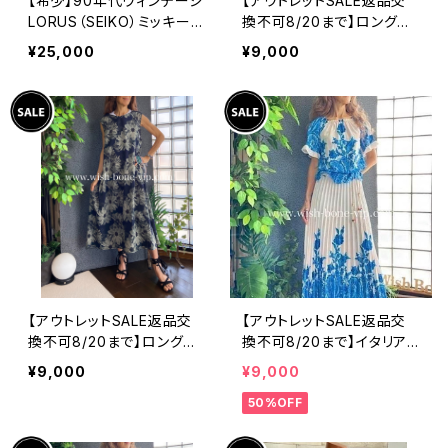
【希少】90年代ヴィンテージ
【アウトレットSALE返品交
LORUS（SEIKO）ミッキーマ
換不可8/20まで】ロングワ
ウス 腕時計（RRS260） 1
ンピース・マキシワンピー
¥25,000
¥9,000
990年代未使用品 電池交
ス・サラッと軽やか春夏ワン
換済み SEIKO海外仕様 #
ピース/ブラックフラワー
LOR④
【アウトレットSALE返品交
【アウトレットSALE返品交
換不可8/20まで】ロングワ
換不可8/20まで】イタリア
ンピース・マキシワンピー
製ロング・マキシスカート＆
¥9,000
¥9,000
ス・サラッと軽やか春夏ワン
トップス セットアップ /ホワ
50%OFF
ピース/モスグリーンフラワ
イト＆ブルー(S)(M)(L)
ー