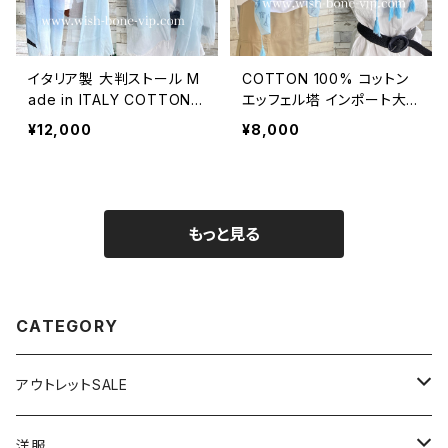
イタリア製 大判ストール M
COTTON 100% コットン
ade in ITALY COTTON 1
エッフェル塔 インポート大
00% コットン｜ロングスト
判ストール ・心地よい肌触
¥12,000
¥8,000
ール・心地よい肌触りのスカ
りのスカーフ/ブルー＆ネイ
ーフ/ブルーグラデーション
ビー
もっと見る
CATEGORY
アウトレットSALE
1000円
洋服