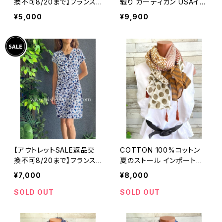
換不可8/20まで】フランス
織り カーディガン USAイン
製インポートワンピース｜L
ポート/ブルー
¥5,000
¥9,900
ONNKEL PARIS クラシカ
ルデザイン｜ボックスプリー
ツ ワンピース/ブラウン系
【アウトレットSALE返品交
COTTON 100%コットン
換不可8/20まで】フランス
夏のストール インポート大
製インポートワンピース｜カ
判・ロングストール・通気
¥7,000
¥8,000
シュクールワンピース/立体
性・肌触り良いスカーフ/ブ
ワッフル・ホワイト＆ブルーフ
ラウン系ドット＆ボーダー
SOLD OUT
SOLD OUT
ラワー(L)