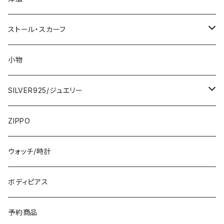
2000円
インポートワンピース
ストール・スカーフ
ロング・マキシ
3000円
トップス・カーディガン・アウター
大判ストール・ロングスカーフ
小物
ひざ・ミディ
カーディガン
5000円
スカート・パンツ
小さめスカーフ
SILVER925/ジュエリー
フランス製ワンピース
イタリア製ジャケット
7000円
コットンストール・スカーフ
指輪・リング
ZIPPO
イタリア製ワンピース
トップス・シャツ
冬物・マフラー
ネックレス・ペンダントトップ
ウォッチ/時計
イギリス製ワンピース
ニット・セーター(春秋冬)
ピアス・イヤリング
ボディピアス
イタリア製コート
ブレスレット・バングル
予約商品