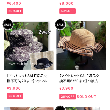
製 CASADEILUCA ITALY
製 CASADEILUCA ITALY
¥6,400
¥8,000
｜前フリル＆BIGフリルトッ
｜前フリル＆BIGフリルトッ
60%OFF
50%OFF
プス /ホワイト
プス /ブラック
【アウトレットSALE返品交
【アウトレットSALE返品交
換不可8/20まで】ワッフル
換不可8/20まで】つば広サ
立体フラワー＆無地 2way
マーハット・通気性・軽量 ワ
¥3,960
¥3,960
リバーシブルハット・ワイヤ
イヤー入りハット ボーダー
28%OFF
ー入り変形ハット・フラワー
＆BIGリボン・女優帽 UV/紫
SOLD OUT
28%OFF
帽子【ブラック】
外線対策 レディースハット・
帽子【ベージュ】