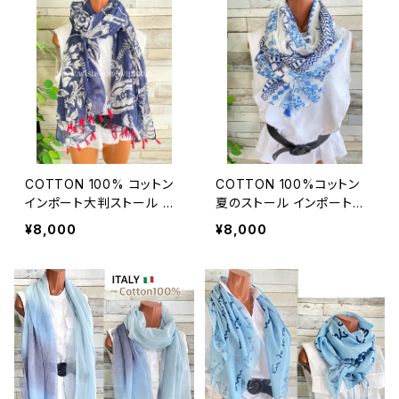
COTTON 100% コットン
COTTON 100%コットン
インポート大判ストール ｜
夏のストール インポート大
ロングストール・心地よい肌
判・ロングストール・通気
¥8,000
¥8,000
触りのスカーフ/ネイビー＆
性・肌触り良いスカーフ/エ
レッド
ーゲ海タイル・ブルー