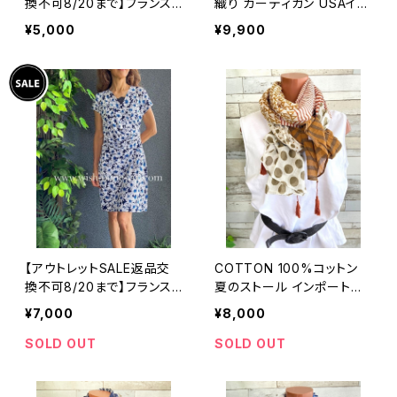
換不可8/20まで】フランス
織り カーディガン USAイン
製インポートワンピース｜L
ポート/ブルー
¥5,000
¥9,900
ONNKEL PARIS クラシカ
ルデザイン｜ボックスプリー
ツ ワンピース/ブラウン系
【アウトレットSALE返品交
COTTON 100%コットン
換不可8/20まで】フランス
夏のストール インポート大
製インポートワンピース｜カ
判・ロングストール・通気
¥7,000
¥8,000
シュクールワンピース/立体
性・肌触り良いスカーフ/ブ
ワッフル・ホワイト＆ブルーフ
ラウン系ドット＆ボーダー
SOLD OUT
SOLD OUT
ラワー(L)