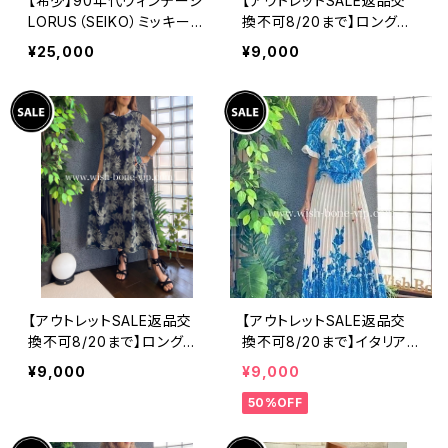
【希少】90年代ヴィンテージ
【アウトレットSALE返品交
LORUS（SEIKO）ミッキーマ
換不可8/20まで】ロングワ
ウス 腕時計（RRS260） 1
ンピース・マキシワンピー
¥25,000
¥9,000
990年代未使用品 電池交
ス・サラッと軽やか春夏ワン
換済み SEIKO海外仕様 #
ピース/ブラックフラワー
LOR④
【アウトレットSALE返品交
【アウトレットSALE返品交
換不可8/20まで】ロングワ
換不可8/20まで】イタリア
ンピース・マキシワンピー
製ロング・マキシスカート＆
¥9,000
¥9,000
ス・サラッと軽やか春夏ワン
トップス セットアップ /ホワ
50%OFF
ピース/モスグリーンフラワ
イト＆ブルー(S)(M)(L)
ー