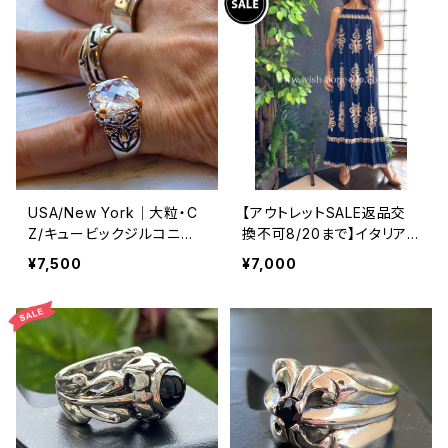
USA/New York｜大粒・C
【アウトレットSALE返品交
Z/キュービックジルコニア
換不可8/20まで】イタリア
アンティークデザイン｜ゴッ
製マキシワンピース イン
¥7,500
¥7,000
ドリング｜クリア＆シルバー
ポート ロングワンピース ロ
＆ゴールド
ング丈マキシドレス /ネイビ
ー