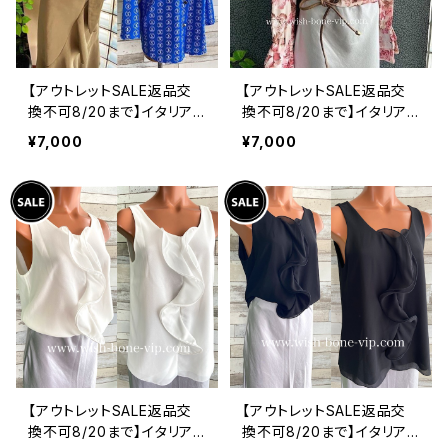
【アウトレットSALE返品交
【アウトレットSALE返品交
換不可8/20まで】イタリア
換不可8/20まで】イタリア
製シャツ・ブラウス・トップス
製トップス｜ Made in ITA
¥7,000
¥7,000
｜Made in ITALY｜ロール
LY｜フリル長袖 ロマンテ
アップ デザイン袖プリントシ
ィックフラワープリントトッ
ャツ/ブルー
プス/ピンク-SALE
【アウトレットSALE返品交
【アウトレットSALE返品交
換不可8/20まで】イタリア
換不可8/20まで】イタリア