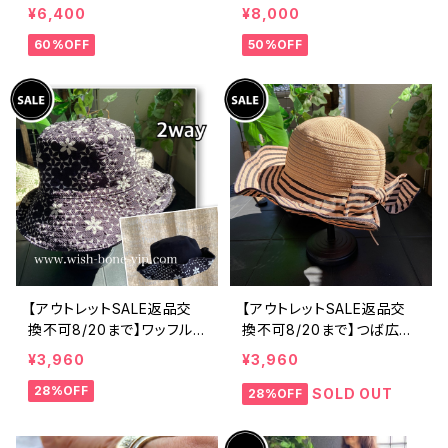
製 CASADEILUCA ITALY
製 CASADEILUCA ITALY
¥6,400
¥8,000
｜前フリル＆BIGフリルトッ
｜前フリル＆BIGフリルトッ
60%OFF
50%OFF
プス /ホワイト
プス /ブラック
【アウトレットSALE返品交
【アウトレットSALE返品交
換不可8/20まで】ワッフル
換不可8/20まで】つば広サ
立体フラワー＆無地 2way
マーハット・通気性・軽量 ワ
¥3,960
¥3,960
リバーシブルハット・ワイヤ
イヤー入りハット ボーダー
28%OFF
ー入り変形ハット・フラワー
＆BIGリボン・女優帽 UV/紫
SOLD OUT
28%OFF
帽子【ブラック】
外線対策 レディースハット・
帽子【ベージュ】