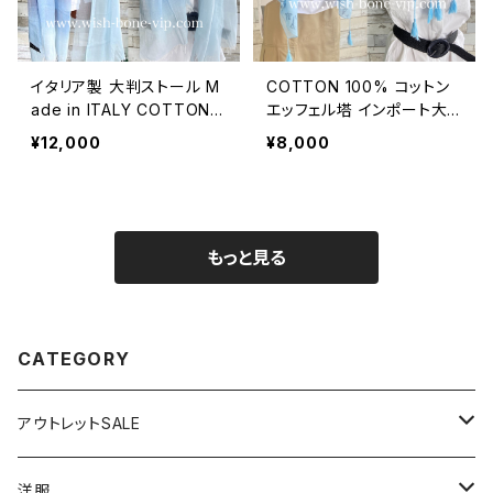
イタリア製 大判ストール M
COTTON 100% コットン
ade in ITALY COTTON 1
エッフェル塔 インポート大
00% コットン｜ロングスト
判ストール ・心地よい肌触
¥12,000
¥8,000
ール・心地よい肌触りのスカ
りのスカーフ/ブルー＆ネイ
ーフ/ブルーグラデーション
ビー
もっと見る
CATEGORY
アウトレットSALE
1000円
洋服