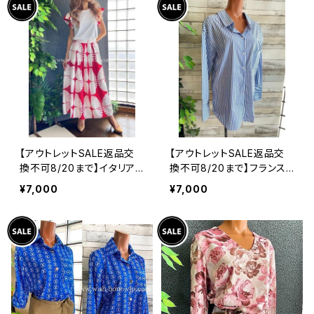
【アウトレットSALE返品交
【アウトレットSALE返品交
換不可8/20まで】イタリア
換不可8/20まで】フランス
製インポート セットアップド
インポート・BIGシャツ｜ピ
¥7,000
¥7,000
レス｜ロングスカート＆カッ
ンストライプ デザインシャ
トソーSET｜Made in Ital
ツ・後ろ飾りアクセサリー
y/ホワイト＆レッド(S)(M)
ロングシャツ/ブルー
(L)(XL)