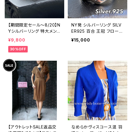
【期間限定セール～8/20】N
NY発 シルバーリング SILV
Yシルバーリング 特大メン
ER925 百合 王冠 フローラ
ズリング SILVER925 フェザ
ルリング ブラックストーン
¥9,800
¥15,000
ーリング ナバホ族 インディ
指輪
30%OFF
アンジュエリー 太め 指輪
ホピ
【アウトレットSALE返品交
なめらかヴィスコース混 羽