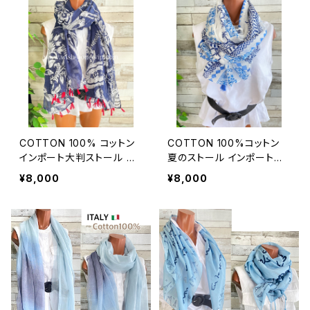
COTTON 100% コットン
COTTON 100%コットン
インポート大判ストール ｜
夏のストール インポート大
ロングストール・心地よい肌
判・ロングストール・通気
¥8,000
¥8,000
触りのスカーフ/ネイビー＆
性・肌触り良いスカーフ/エ
レッド
ーゲ海タイル・ブルー