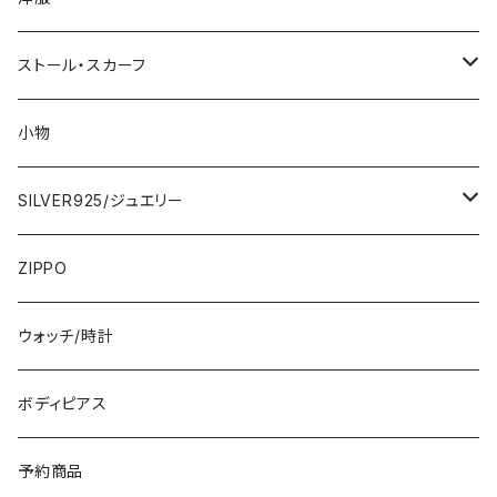
2000円
インポートワンピース
ストール・スカーフ
ロング・マキシ
3000円
トップス・カーディガン・アウター
大判ストール・ロングスカーフ
小物
ひざ・ミディ
カーディガン
5000円
スカート・パンツ
小さめスカーフ
SILVER925/ジュエリー
フランス製ワンピース
イタリア製ジャケット
7000円
コットンストール・スカーフ
指輪・リング
ZIPPO
イタリア製ワンピース
トップス・シャツ
冬物・マフラー
ネックレス・ペンダントトップ
ウォッチ/時計
イギリス製ワンピース
ニット・セーター(春秋冬)
ピアス・イヤリング
ボディピアス
イタリア製コート
ブレスレット・バングル
予約商品