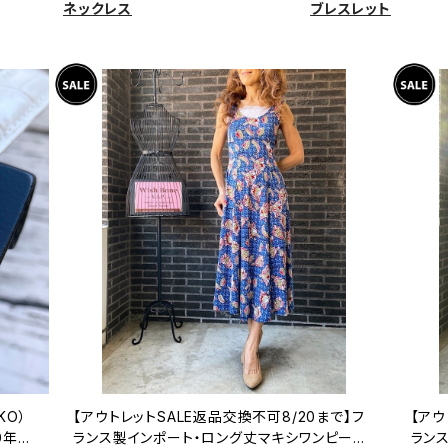
ネックレス
ブレスレット
KO）
【アウトレットSALE返品交換不可8/20まで】フ
【アウ
0年代
ランス製インポート・ロング丈マキシワンピース
ラン