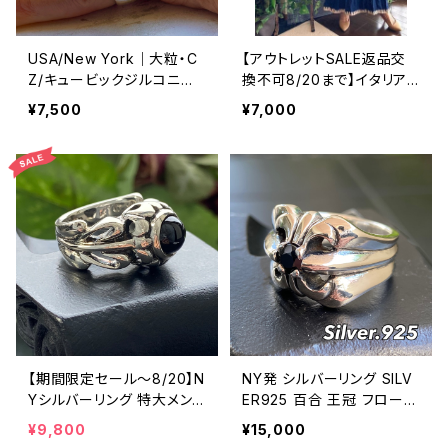
USA/New York｜大粒・C
【アウトレットSALE返品交
Z/キュービックジルコニア
換不可8/20まで】イタリア
アンティークデザイン｜ゴッ
製マキシワンピース イン
¥7,500
¥7,000
ドリング｜クリア＆シルバー
ポート ロングワンピース ロ
＆ゴールド
ング丈マキシドレス /ネイビ
ー
【期間限定セール～8/20】N
NY発 シルバーリング SILV
Yシルバーリング 特大メン
ER925 百合 王冠 フローラ
ズリング SILVER925 フェザ
ルリング ブラックストーン
¥9,800
¥15,000
ーリング ナバホ族 インディ
指輪