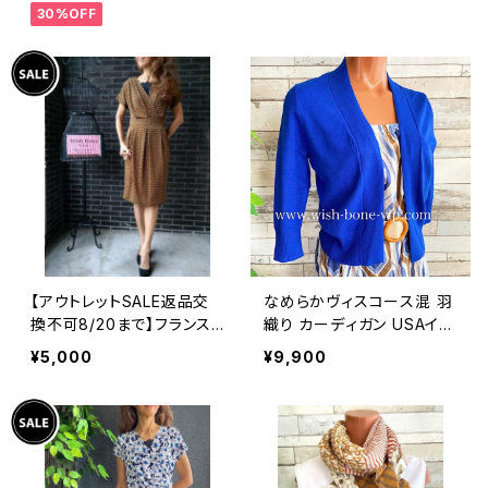
30%OFF
アンジュエリー 太め 指輪
ホピ
【アウトレットSALE返品交
なめらかヴィスコース混 羽
換不可8/20まで】フランス
織り カーディガン USAイン
製インポートワンピース｜L
ポート/ブルー
¥5,000
¥9,900
ONNKEL PARIS クラシカ
ルデザイン｜ボックスプリー
ツ ワンピース/ブラウン系