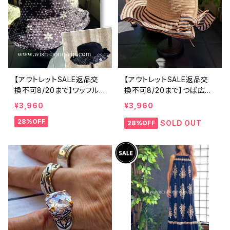
【アウトレットSALE返品交
【アウトレットSALE返品交
換不可8/20まで】ワッフル
換不可8/20まで】つば広サ
立体フラワー＆無地 2way
マーハット・通気性・軽量 ワ
¥3,960
¥3,960
リバーシブルハット・ワイヤ
イヤー入りハット ボーダー
28%OFF
ー入り変形ハット・フラワー
＆BIGリボン・女優帽 UV/紫
SOLD OUT
28%OFF
帽子【ブラック】
外線対策 レディースハット・
帽子【ベージュ】