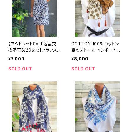
【アウトレットSALE返品交
COTTON 100%コットン
換不可8/20まで】フランス
夏のストール インポート大
製インポートワンピース｜カ
判・ロングストール・通気
¥7,000
¥8,000
シュクールワンピース/立体
性・肌触り良いスカーフ/ブ
ワッフル・ホワイト＆ブルーフ
ラウン系ドット＆ボーダー
SOLD OUT
SOLD OUT
ラワー(L)