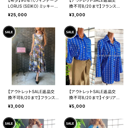
【希少】90年代ヴィンテージ
【アウトレットSALE返品交
LORUS（SEIKO）ミッキーマ
換不可8/20まで】フランス
ウス 腕時計（RRS260） 1
製インポート・ロング丈マキ
¥25,000
¥3,000
990年代未使用品 電池交
シワンピース｜フレアAライ
換済み SEIKO海外仕様 #
ン・ストレッチ製ジャージ/ブ
LOR④
ルーフラワー(S)(L)
【アウトレットSALE返品交
【アウトレットSALE返品交
換不可8/20まで】フランス
換不可8/20まで】イタリア
製インポート・ロング丈マキ
製シャツ・ブラウス・トップス
¥3,000
¥5,000
シワンピース｜フレアAライ
｜Made in ITALY｜ロール
ン・ストレッチ製ジャージ/イ
アップ デザイン袖プリントシ
エロー系プリント
ャツ/ブルー