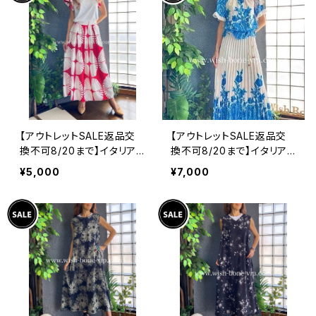
【アウトレットSALE返品交
【アウトレットSALE返品交
換不可8/20まで】イタリア
換不可8/20まで】イタリア
製インポート セットアップド
製ロング・マキシスカート＆
¥5,000
¥7,000
レス｜ロングスカート＆カッ
トップス セットアップ /ホワ
トソーSET｜Made in Ital
イト＆ブルー(S)(M)(L)
y/ホワイト＆レッド(S)(M)
(L)(XL)