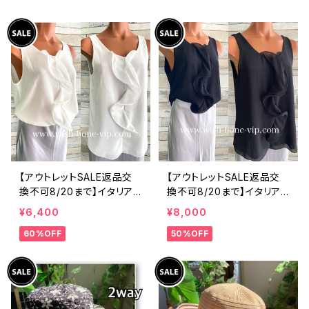
ツ・後ろ飾りアクセサリー
ィックフラワープリントトッ
ロングシャツ/ブルー
プス/ピンク-SALE
【アウトレットSALE返品交
【アウトレットSALE返品交
換不可8/20まで】イタリア
換不可8/20まで】イタリア
製 CASADEILUCA ITALY
製 CASADEILUCA ITALY
¥6,400
¥8,000
｜前フリル＆BIGフリルトッ
｜前フリル＆BIGフリルトッ
60%OFF
50%OFF
プス /ホワイト
プス /ブラック