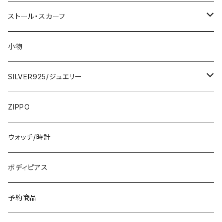
2000円
インポートワンピース
ストール・スカーフ
ロング・マキシ
3000円
トップス・カーディガン・アウター
大判ストール・ロングスカーフ
小物
ひざ・ミディ
カーディガン
5000円
スカート・パンツ
小さめスカーフ
SILVER925/ジュエリー
フランス製ワンピース
イタリア製ジャケット
7000円
コットンストール・スカーフ
指輪・リング
ZIPPO
イタリア製ワンピース
トップス・シャツ
冬物・マフラー
ネックレス・ペンダントトップ
ウォッチ/時計
イギリス製ワンピース
ニット・セーター(春秋冬)
ピアス・イヤリング
ボディピアス
イタリア製コート
ブレスレット・バングル
予約商品
その他のアウター