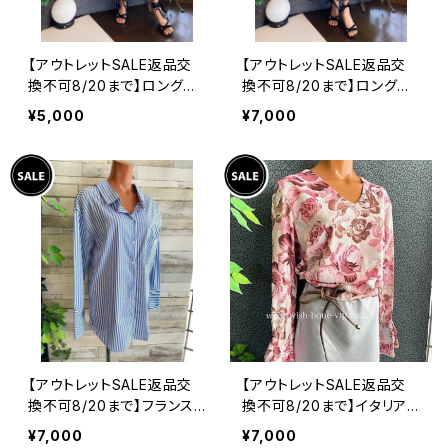
【アウトレットSALE返品交
【アウトレットSALE返品交
換不可8/20まで】ロングワ
換不可8/20まで】ロングワ
ンピース・マキシワンピー
ンピース・マキシワンピー
¥5,000
¥7,000
ス・サラッと軽やか春夏ワン
ス・サラッと軽やか春夏ワン
ピース/モスグリーンフラワ
ピース/ブラックフラワー
ー
【アウトレットSALE返品交
【アウトレットSALE返品交
換不可8/20まで】フランス
換不可8/20まで】イタリア
インポート・BIGシャツ｜ピ
製トップス｜ Made in ITA
¥7,000
¥7,000
ンストライプ デザインシャ
LY｜フリル長袖 ロマンテ