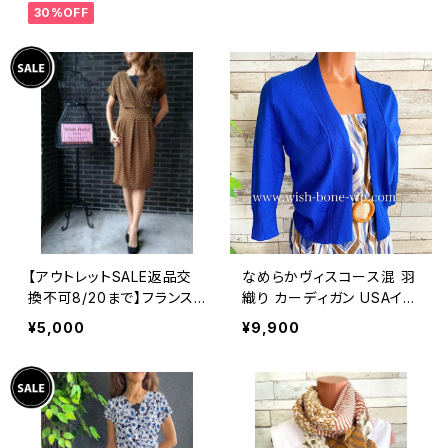
30%OFF
アンジュエリー 太め 指輪
ホピ
【アウトレットSALE返品交
なめらかヴィスコース混 羽
換不可8/20まで】フランス
織り カーディガン USAイン
製インポートワンピース｜L
ポート/ブルー
¥5,000
¥9,900
ONNKEL PARIS クラシカ
ルデザイン｜ボックスプリー
ツ ワンピース/ブラウン系