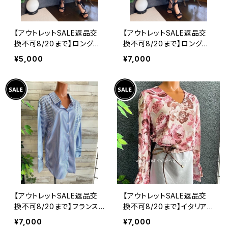
【アウトレットSALE返品交
【アウトレットSALE返品交
換不可8/20まで】ロングワ
換不可8/20まで】ロングワ
ンピース・マキシワンピー
ンピース・マキシワンピー
¥5,000
¥7,000
ス・サラッと軽やか春夏ワン
ス・サラッと軽やか春夏ワン
ピース/モスグリーンフラワ
ピース/ブラックフラワー
ー
【アウトレットSALE返品交
【アウトレットSALE返品交
換不可8/20まで】フランス
換不可8/20まで】イタリア
インポート・BIGシャツ｜ピ
製トップス｜ Made in ITA
¥7,000
¥7,000
ンストライプ デザインシャ
LY｜フリル長袖 ロマンテ