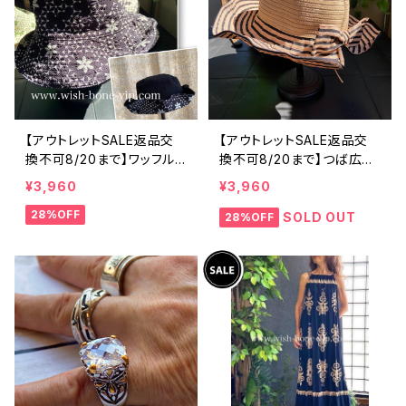
【アウトレットSALE返品交
【アウトレットSALE返品交
換不可8/20まで】ワッフル
換不可8/20まで】つば広サ
立体フラワー＆無地 2way
マーハット・通気性・軽量 ワ
¥3,960
¥3,960
リバーシブルハット・ワイヤ
イヤー入りハット ボーダー
28%OFF
ー入り変形ハット・フラワー
＆BIGリボン・女優帽 UV/紫
SOLD OUT
28%OFF
帽子【ブラック】
外線対策 レディースハット・
帽子【ベージュ】