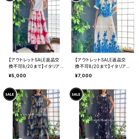
【アウトレットSALE返品交
【アウトレットSALE返品交
換不可8/20まで】イタリア
換不可8/20まで】イタリア
製インポート セットアップド
製ロング・マキシスカート＆
¥5,000
¥7,000
レス｜ロングスカート＆カッ
トップス セットアップ /ホワ
トソーSET｜Made in Ital
イト＆ブルー(S)(M)(L)
y/ホワイト＆レッド(S)(M)
(L)(XL)