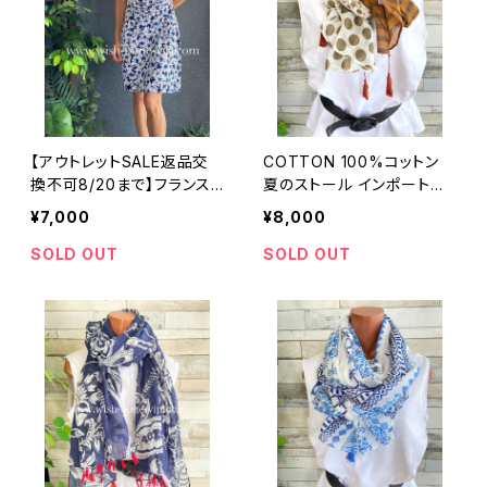
【アウトレットSALE返品交
COTTON 100%コットン
換不可8/20まで】フランス
夏のストール インポート大
製インポートワンピース｜カ
判・ロングストール・通気
¥7,000
¥8,000
シュクールワンピース/立体
性・肌触り良いスカーフ/ブ
ワッフル・ホワイト＆ブルーフ
ラウン系ドット＆ボーダー
SOLD OUT
SOLD OUT
ラワー(L)