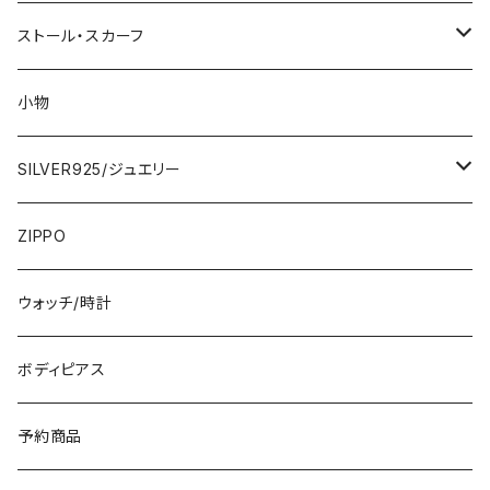
2000円
インポートワンピース
ストール・スカーフ
ロング・マキシ
3000円
トップス・カーディガン・アウター
大判ストール・ロングスカーフ
小物
ひざ・ミディ
カーディガン
5000円
スカート・パンツ
小さめスカーフ
SILVER925/ジュエリー
フランス製ワンピース
イタリア製ジャケット
7000円
コットンストール・スカーフ
指輪・リング
ZIPPO
イタリア製ワンピース
トップス・シャツ
冬物・マフラー
ネックレス・ペンダントトップ
ウォッチ/時計
イギリス製ワンピース
ニット・セーター(春秋冬)
ピアス・イヤリング
ボディピアス
イタリア製コート
ブレスレット・バングル
予約商品
その他のアウター