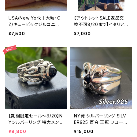
USA/New York｜大粒・C
【アウトレットSALE返品交
Z/キュービックジルコニア
換不可8/20まで】イタリア
アンティークデザイン｜ゴッ
製マキシワンピース イン
¥7,500
¥7,000
ドリング｜クリア＆シルバー
ポート ロングワンピース ロ
＆ゴールド
ング丈マキシドレス /ネイビ
ー
【期間限定セール～8/20】N
NY発 シルバーリング SILV
Yシルバーリング 特大メン
ER925 百合 王冠 フローラ
ズリング SILVER925 フェザ
ルリング ブラックストーン
¥9,800
¥15,000
ーリング ナバホ族 インディ
指輪