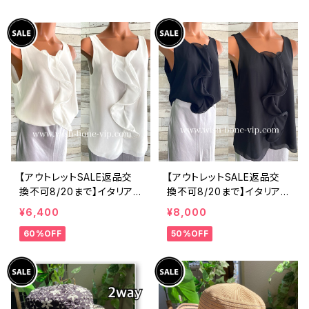
ツ・後ろ飾りアクセサリー
ィックフラワープリントトッ
ロングシャツ/ブルー
プス/ピンク-SALE
【アウトレットSALE返品交
【アウトレットSALE返品交
換不可8/20まで】イタリア
換不可8/20まで】イタリア
製 CASADEILUCA ITALY
製 CASADEILUCA ITALY
¥6,400
¥8,000
｜前フリル＆BIGフリルトッ
｜前フリル＆BIGフリルトッ
60%OFF
50%OFF
プス /ホワイト
プス /ブラック