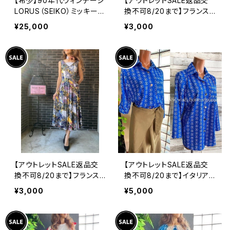
【希少】90年代ヴィンテージ
【アウトレットSALE返品交
LORUS（SEIKO）ミッキーマ
換不可8/20まで】フランス
ウス 腕時計（RRS260） 1
製インポート・ロング丈マキ
¥25,000
¥3,000
990年代未使用品 電池交
シワンピース｜フレアAライ
換済み SEIKO海外仕様 #
ン・ストレッチ製ジャージ/ブ
LOR④
ルーフラワー(S)(L)
【アウトレットSALE返品交
【アウトレットSALE返品交
換不可8/20まで】フランス
換不可8/20まで】イタリア
製インポート・ロング丈マキ
製シャツ・ブラウス・トップス
¥3,000
¥5,000
シワンピース｜フレアAライ
｜Made in ITALY｜ロール
ン・ストレッチ製ジャージ/イ
アップ デザイン袖プリントシ
エロー系プリント
ャツ/ブルー