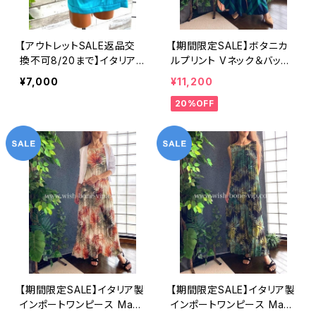
【アウトレットSALE返品交
【期間限定SALE】ボタニカ
換不可8/20まで】イタリア
ルプリント Vネック＆バック
製インポートトップス・アシ
シャーリング インポート ロ
¥7,000
¥11,200
ンメトリーカットソー｜Mad
ングワンピース 切り替え ロ
20%OFF
e in ITALY｜ツヤ＆オフシ
ング丈マキシドレス /ネイビ
ョルダートップス/ブルー
ー＆グリーン
【期間限定SALE】イタリア製
【期間限定SALE】イタリア製
インポートワンピース Mad
インポートワンピース Mad