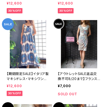
e in ITALY マキシワンピー
e in ITALY マキシワンピー
¥12,600
¥12,600
ス｜｜シフォン系プリーツ
ス｜｜シフォン系プリーツ
30%OFF
30%OFF
ロングワンピース/ブラウン
ロングワンピース/グリーン
系ボタニカル(Free)
系ボタニカル(Free)
【期間限定SALE】イタリア製
【アウトレットSALE返品交
マキシドレス・マキシワンピ
換不可8/20まで】フランス
ース｜Made in ITALY 爽
製インポートワンピース｜L
¥12,600
¥7,000
やかブルー インポート ロン
ADY-LOL｜カシュクールワ
30%OFF
グワンピース/ブルーネイビ
ンピース/ホワイト・ペイズリ
SOLD OUT
ー＆ホワイト
ー(T1)