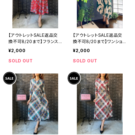
【アウトレットSALE返品交
【アウトレットSALE返品交
換不可8/20まで】フランス
換不可8/20まで】ワンショル
製インポート・ロング丈マキ
ダー＆アシンメトリー プリー
¥2,000
¥2,000
シワンピース｜フレアAライ
ツロングワンピース ロング
ン・ストレッチ製ジャージ/レ
丈マキシドレス /ホワイト＆
SOLD OUT
SOLD OUT
ッドフラワー(S)(M)
グリーン