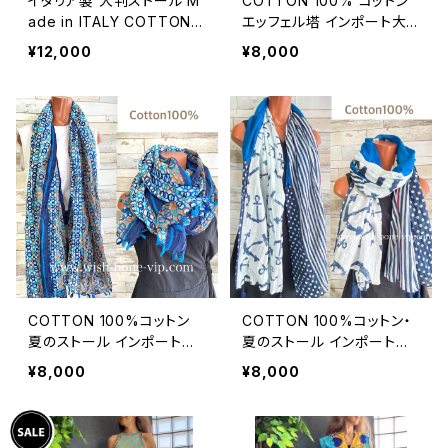
イタリア製 大判ストール M
COTTON 100% コットン
ade in ITALY COTTON 1
エッフェル塔 インポート大
00% コットン｜ロングスト
判ストール ・心地よい肌触
¥12,000
¥8,000
ール・心地よい肌触りのスカ
りのスカーフ/ブルー＆ネイ
ーフ/ブルーグラデーション
ビー
COTTON 100%コットン
COTTON 100%コットン・
夏のストール インポート大
夏のストール インポート大
判・ロングストール・通気
判ストール ｜通気性・肌触
¥8,000
¥8,000
性・肌触り良いスカーフ/幾
りの良いロングストール・ス
何学ブルーMIX
カーフ/マリン・ブルー