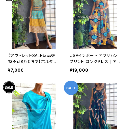
【アウトレットSALE返品交
USAインポート アフリカン
換不可8/20まで】ホルター
プリント ロングドレス｜アレ
ネック＆厚手ニットワンピー
ンジ次第なマキシワンピー
¥7,000
¥19,800
ス｜切り替えバイカラー ミ
ス｜ビビットなビタミンカラ
モレワンピース / ブルー＆イ
ー/ブルー＆イエロー
エロー