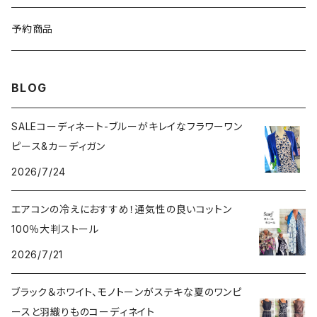
イタリア製コート
ブレスレット・バングル
予約商品
その他のアウター
VERSANIジュエリー｜ベルサーニSILVER925
BLOG
SALEコーディネート-ブルーがキレイなフラワーワン
ピース&カーディガン
2026/7/24
エアコンの冷えにおすすめ！通気性の良いコットン
100％大判ストール
2026/7/21
ブラック＆ホワイト、モノトーンがステキな夏のワンピ
ースと羽織りものコーディネイト