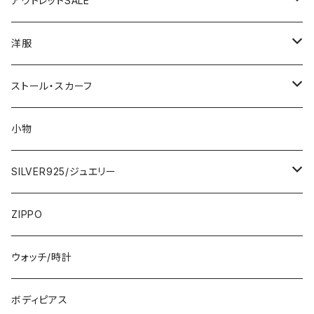
アウトレットSALE
1000円
洋服
2000円
インポートワンピース
ストール・スカーフ
ロング・マキシ
3000円
トップス・カーディガン・アウター
大判ストール・ロングスカーフ
小物
ひざ・ミディ
カーディガン
5000円
スカート・パンツ
小さめスカーフ
SILVER925/ジュエリー
フランス製ワンピース
イタリア製ジャケット
7000円
コットンストール・スカーフ
指輪・リング
ZIPPO
イタリア製ワンピース
トップス・シャツ
冬物・マフラー
ネックレス・ペンダントトップ
ウォッチ/時計
イギリス製ワンピース
ニット・セーター(春秋冬)
ピアス・イヤリング
ボディピアス