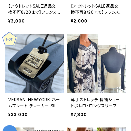
【アウトレットSALE返品交
【アウトレットSALE返品交
換不可8/20まで】フランス
換不可8/20まで】フランス
製インポートワンピース｜F
製インポートワンピース｜F
¥3,000
¥2,000
RANCE ラップ巻き＆えり付
RANCE ラップ巻き＆えり付
き・シャツワンピース｜七分
き・シャツワンピース｜七分
袖ロングワンピース/ブルー
袖ロングワンピース/レッド
系
系(S)(M)(L)
VERSANI NEWYORK ネー
薄手ストレッチ 長袖ショー
ムプレート チョーカー SILV
トボレロ・ロングスリーブカ
ER925 ペンダント【Stay C
ーディガン UV・紫外線対策
¥33,000
¥7,800
ool Be Strong Pendant
羽織りものボレロ/ブラック
Leather Cord Necklac
e】