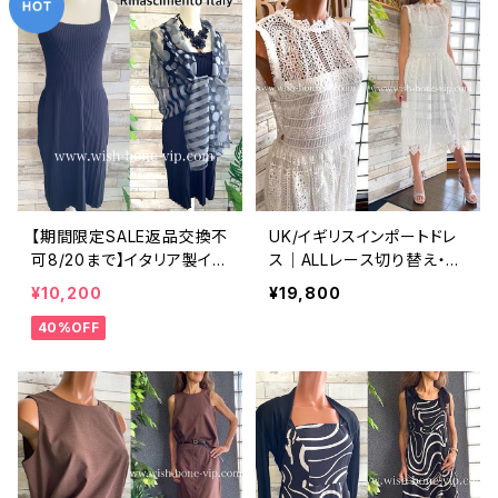
【期間限定SALE返品交換不
UK/イギリスインポートドレ
可8/20まで】イタリア製イン
ス｜ALLレース切り替え・ミ
ポートワンピース｜Rinasci
モレ丈・ロングワンピース/
¥10,200
¥19,800
mentoリナシメント｜プリー
ホワイト(10)
40%OFF
ツ リブ織りサマーニットワン
ピース/ブラック(SM)